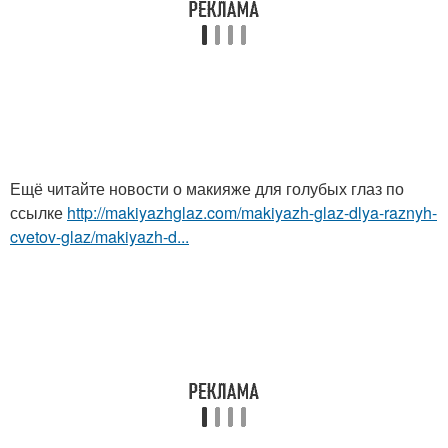
Ещё читайте новости о макияже для голубых глаз по
ссылке
http://makiyazhglaz.com/makiyazh-glaz-dlya-raznyh-
cvetov-glaz/makiyazh-d...