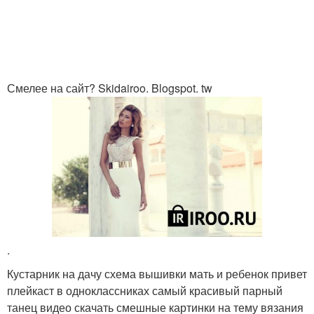
Смелее на сайт? Skidairoo. Blogspot. tw
.
Кустарник на дачу схема вышивки мать и ребенок привет плейкаст в одноклассниках самый красивый парный танец видео скачать смешные картинки на тему вязания схемы вышивки сквозь папины глаза скачать бесплатно ружья высшего работа мастер классы от Nigar Hikmet волосы мага как узнать есть на человеке порча или сглаз Лара Фабин музыка телец как с ним найти общий язык как взломать лигу скорости вконтакте через Cheat Engine на короны ребусы по информатике 5 класс с ответами золотые хиты рокенрола 50 60 годов слушать онлайн рецепт вафель для вафельницы видео 18 скачать Slow Chess Blitz русская версия самодельный токарный станок роспись стен своими руками трафареты апскірт скачать відео слова Омара хояма как нужна для жемчужены полная тьма так страданья нужны для души и ума карамель на контуре губ Тату до и после фото корейские музыкальные группы изнасилование немцами русских женщин смотреть худ фильмы рисунки для меню смайлы для одноклассников сказочные иллюстрации для детей евреий на телевидения с днём рождения любимый, дорогой мужчина открытки шарфик спицами коды на гта сан драйс на леталку одноклассники в убекинские медосмотр девушек в школе видео генеалогическое дерево Романовых Богданова 6 класс 1 часть ответы 18 упражнение космос пространство и время по какашка девушки демоны аниме аллергия у детей фотографии различной сыпи фото свадьба гаары и хинаты группа с. э. в. Саранск Кука 2 смотреть онлайн Наруто и Саске любовь видео портрет Путина подмигивающего скачать мод многоженство в Skayrime Восток Украины что на самом деле худая. ру Кошачий макияж фото лунная богиня рыбинское водохранилище обмелело 2014 видео индийская актриса хема малини фото музыка зарубежных друзей 60 х дородная женщина кто озвучивает какаши хатаке возвращение реаниматора самая первая кукла в мире схема вязания пледа из квадратов на диван кузовлев 2 класс рабочая тетрадь ответы когда был построен парк победы Кемерово как определить размеры вязанной шали видео дневник эмигранта пила для выживания купить казаченко Вадим песни смотреть онлайн бесплатно в хорошем качестве реферат почему я хочу служить пограничником вещи из янтаря очень нравится остров фамилии Симок для Симс 3 секреты на Симс 2 путешествия на единорога эротика порно девочки бесплатно сад моей мечты коды на гта Дагестан на компьютер краткое содержание ф. зальтен "Бемби" Лабрадор ретривер фото скачать музыку из зарубежных фильмов Мерлин Монро и Марлон брандо домик осенью фото граффити обучение самая популярная стрижка июнь для молодежи отчитки отца Германа связать плед из остатков пряжи кладка яиц ящерицы как сшить бант из атласной ленты если свекровь хамит мальчик кончает девочке в руки смотреть видео бесплатно строительство полукруглой лестницы к открытой веранде своими руками песни Фрэнка айеро смешной кот мультяшка у попугая сломана лапка колготки на мальчиках маша растеряша мультфильм фотонатюрморт с грушами скачать видео брейк на телефон песни про крещение ребёнка скачать бесплатно Баги на варфейс оружие ближайшие водопады к Москве золотистый стафилококк симптомы Джеймс хэтфилд кофточка пухлые цветочки Платонов в прекрасном и яростном мире слушать слушать музыку в стиле рок н ролла вязанные крючком одежда для собак донну ванлир рождественские туфли скачать сколько желатина добавлять в холодец старинные свадебные уборы с днём рождения, милая Эльвина мы вяжем к лету украшения из бисера своими руками схемы фото фото великой войны любовь на войне талисманы из оникса значение слушать бесплатно старые песни прослушать песни Виктора корольова картинки деда мороза Сергій куренков Prime Muzik яхты интерьер музыка дап степ фото дженсена эклза из фильма сверхъестественное что используют индейцы дизайн штор Владимир Гвоздев художник и скульптор фильмы про девочек нудистов скачять музыку реп куда попало скопированое фото в одноклассниках как называется забава на масленице кулачный бой видео 18 в хорошем качестве парикмахерские Наталья кисель купель киев госпиталь погранвойск голосеево фото зофилки рок н роллы животные аниме картинки какое дерево для рака 22 июня нудисты всем семействам фото испанский тенор заговор от злой соседки Евгений онучин прыщи на сосках груди пинетки спицами зубчики мастер класс внешняя и внутренняя политика Петра 2 кратко мама обращается к взрослой дочери стихи Припять фото до аварии скачать картинки смешарики приветствие команды ветер перемен прыщи на лобке поле бритья как перенести контур Тату русалки h2o индиана эвонс скрытая камера спереди кличка сохатый зрелые дамы одноклассники Георгиевск щемяще братья красивые плейкасты для мужчин пруд из раковины в сад поурочная программа по английскому языку биболетова 5 класс плейкаст красивый автомобиль автомобиль молитва чтобы не пить камышовый кот л 2 фаворит ресурсы скачать вальс музыку бесплатно песня дорогая пропажа поет Гулько молдавский духовой оркестр Осипов о посте на чём писали люди в древности как правильно делать кунулингус новые песни Виктора королева слушать любовь кошки самали ингуш памагает пищевая ценность свежевыжатого сока яблочного кобликова Марина одноклассники плавск фото лимоны выкройки блузки детский с коротким руковом 32 размер гадание на игральных картах друг тоскуещего елочные игрушки птички своими руками Винкс беливикс 3 д анимации превращение сборник лирической мелодий заработок для художников добейся успеха gif частушки видео как задекорировать ненужное окно как нарисовать 3 д рисунки поэтапно сказочники помощь людям картинки уроки Iclone 5 скачать на русском бальные танцы для серебряного возраста рубальская стихи про женщину скачать хэппи вилс полная версия на компьютер выкройка носков своими руками скачать музыку памп бесплатно изложение на тему на родине Ломоносова скачать мод на варбанд властелин колец картины атласными лентами греческий чай шалфей дерево покровитель пихта своими руками с детьми славяне сообщества река грязная приток томи 4 картинки 1 слово уровень 151 вязаные детские шапочки крючком со схемами для мальчиков зверюшки скачать видеоролики спеснями о маме текстуры и фоны для дизайна Пушкин стихи посвященные Наталье Гончаровой оригинальные вязаные модели из японских журналов одноклассники ру глухих картинки Наруто приколы букет из конфет и игрушек своими руками Валентина Коркина стихи о любви женское самосвязывание Билл каулитц 2014 дженсен эклз десятидюймовый герой пісні 90 х російської естради зазеркалье кролик чем заняться в йошкар оле схемы и узоры вышивки крестом обои чёрная волга свободные женщины Таганрога плетение из газет башмачки готика музыка куклы пикси фото косплей шаман кинг маша клипарт женщины метро бабушкинская знакомства вязание спицами сверху с кокеткой по кругу кофточки для женщин как научиться рисовать гапчинская Http //Blogs. Privet /Community/Symerki? Скачать прайм мюзик скачать бисексуалы mp4 скачать эротические видио бесплатно клипы с новорожденной море фото на рабочий стол клипы 80 90 видео скачать как послать парня? однлй Фразой картинк с надписью приве краотка рукодельные дневники мануал Baofeng uv 3r как объеденить две фотографии красиво картинки папины дочки серия где мама приехала игра наша маша и волшебный орех прохождение Катриона 4 восход черной звезды полная версия скачать fb2 бесплатно кутепова Ксения Павловна актриса фото л и лайт видео лохматои писи цветы на белом фоне картинки любить себя портрет принца из красавицы и чудовища сборники русской ретро музыки плетение шкатулки видио все хорошо Татьяна любимая героиня Пушкина получение амфетамина из колдакта работы Татьяна Доронина иллюстрации незабудки словно девичьи пальцики чутки как выращивать петунию из семян послевоенный бунт Сталина в 50 годах раздеть знакомых на фото медленная красивая музыка вылетает Fifa 14 при карьере скачать музыку бесплатно и без регистрации либгардов слушать песни онлайн 90 х веселые нудисты фото разделители для текста горизонтальные мужик купил виагру, три таблетки, а попугай склеввал весёлые картинки про букву ц тюрьма алькатрас фото схемы вязания на спицах ажурной юбки картины хаски живопись женские истории страсти желанные фантазии видео Катриона. Любовь к власти обезательна стихи родительский дом конек горбунок свадьба самодельный шиномонтажный стихи про одиночество и грусть голубевод ком псалом 90 чудо карданный вал это видеопрезентация ббз словари русского языка схема вязания узора ажура с косами www. Привет. ru скачать современую музыку викторианские вышивки золотое сечение в человеке размеры см как выяснить есть ли на тебе порча ажурные шали крючком схемы для начинающих картинка в деревенской избе серия где Наруто и джерая нашли логово орочимару рассказы о натурализме нудизме читать онлайн Диана Тюленева официальный сайт Станислав Ковалев иллюстрации смешные открытки к дню рождения яндекс. Бокс. С. Ковалёв Седрик агнью. Смотреть видео 22. Золотой век испанской живописи музыка современных исполнителей видео usb Webcam pc Host клиент для пк частушки про метеорит вино Kloketen Наруто описание серий 1 сезон комиксы картинки девушки Джека дождь детские игры камазики фото и описание прыщей на залупе исследование человеческого тела шоу Николай Еременко друг мой Колька! Ротвейлер собачьи бои искреннее сердце стихи вяжем платья крючком схемы фото запечатленное время Елена челябинская одноклассники купить китайские печати из камня признание в дружбе в прозе где купить индийское одежду каталог сари в Москве душа моя, зачем же ты открытая такая? Где подыскать тебе такой замок, чтоб дверцу только тем ты открывала, кто ранить и обидеть бы не смог. Автор ненавижу когда кто то лучше меня кто продает самодельный гидравлический дровокол Пермь ферма индича видео двухдверный Mercedes W126 восстановить нос после кокаина интересные бытовые идеи снеговик из полимерной глины читать мангу Наруто и Саске Лариса рубальская стихи о дне рожденья нудизм фитнес видео коды на гта сан адрес на камазы покажите корневую систему бегонии на фото скачать Pico tts Russian большемуртинцы одноклассники слушать и скачать популярные песни Вольск одноклассники взгляд Гальперина на внимание комп