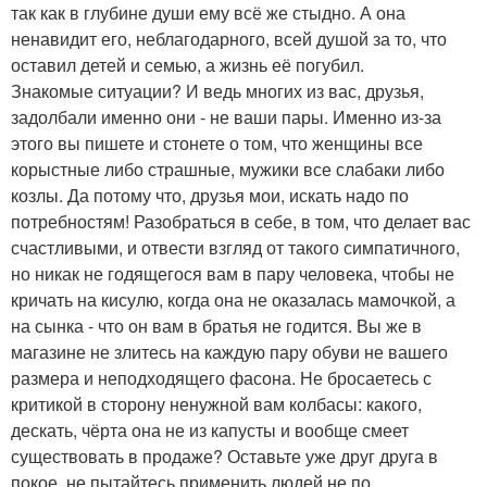
так как в глубине души ему всё же стыдно. А она
ненавидит его, неблагодарного, всей душой за то, что
оставил детей и семью, а жизнь её погубил.
Знакомые ситуации? И ведь многих из вас, друзья,
задолбали именно они - не ваши пары. Именно из-за
этого вы пишете и стонете о том, что женщины все
корыстные либо страшные, мужики все слабаки либо
козлы. Да потому что, друзья мои, искать надо по
потребностям! Разобраться в себе, в том, что делает вас
счастливыми, и отвести взгляд от такого симпатичного,
но никак не годящегося вам в пару человека, чтобы не
кричать на кисулю, когда она не оказалась мамочкой, а
на сынка - что он вам в братья не годится. Вы же в
магазине не злитесь на каждую пару обуви не вашего
размера и неподходящего фасона. Не бросаетесь с
критикой в сторону ненужной вам колбасы: какого,
дескать, чёрта она не из капусты и вообще смеет
существовать в продаже? Оставьте уже друг друга в
покое, не пытайтесь применить людей не по