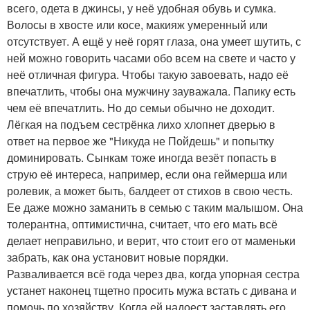
всего, одета в джинсы, у неё удобная обувь и сумка.
Волосы в хвосте или косе, макияж умеренный или
отсутствует. А ещё у неё горят глаза, она умеет шутить, с
ней можно говорить часами обо всем на свете и часто у
неё отличная фигура. Чтобы такую завоевать, надо её
впечатлить, чтобы она мужчину зауважала. Папику есть
чем её впечатлить. Но до семьи обычно не доходит.
Лёгкая на подъем сестрёнка лихо хлопнет дверью в
ответ на первое же "Никуда не Пойдешь" и попытку
доминировать. Сынкам тоже иногда везёт попасть в
струю её интереса, например, если она геймерша или
ролевик, а может быть, балдеет от стихов в свою честь.
Ее даже можно заманить в семью с таким малышом. Она
толерантна, оптимистична, считает, что его мать всё
делает неправильно, и верит, что стоит его от маменьки
забрать, как она установит новые порядки.
Разваливается всё года через два, когда упорная сестра
устанет наконец тщетно просить мужа встать с дивана и
помочь по хозяйству. Когда ей надоест заставлять его