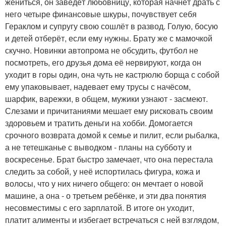
жениться, он заведёт любовницу, которая начнёт драть с
него четыре финансовые шкуры, почувствует себя
Гераклом и супругу свою сошлёт в развод. Голую, босую
и детей отберёт, если ему нужны. Брату же с мамочкой
скучно. Новинки автопрома не обсудить, футбол не
посмотреть, его друзья дома её нервируют, когда он
уходит в горы один, она чуть не кастрюлю борща с собой
ему упаковывает, надевает ему трусы с начёсом,
шарфик, варежки, в общем, мужики узнают - засмеют.
Слезами и причитаниями мешает ему рисковать своим
здоровьем и тратить деньги на хобби. Домогается
срочного возврата домой к семье и пилит, если рыбалка,
а не тетешканье с выводком - планы на субботу и
воскресенье. Брат быстро замечает, что она перестала
следить за собой, у неё испортилась фигура, кожа и
волосы, что у них ничего общего: он мечтает о новой
машине, а она - о третьем ребёнке, и эти два понятия
несовместимы с его зарплатой. В итоге он уходит,
платит алименты и избегает встречаться с ней взглядом,