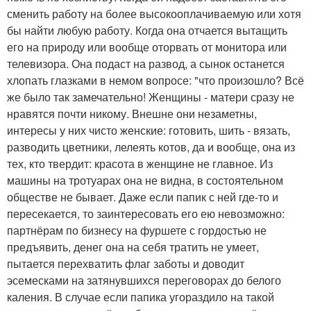
сменить работу на более высокооплачиваемую или хотя
бы найти любую работу. Когда она отчается вытащить
его на природу или вообще оторвать от монитора или
телевизора. Она подаст на развод, а сынок останется
хлопать глазками в немом вопросе: "что произошло? Всё
же было так замечательно! Женщины - матери сразу не
нравятся почти никому. Внешне они незаметны,
интересы у них чисто женские: готовить, шить - вязать,
разводить цветники, лелеять котов, да и вообще, она из
тех, кто твердит: красота в женщине не главное. Из
машины на тротуарах она не видна, в состоятельном
обществе не бывает. Даже если папик с ней где-то и
пересекается, то заинтересовать его ею невозможно:
партнёрам по бизнесу на фуршете с гордостью не
предъявить, денег она на себя тратить не умеет,
пытается перехватить флаг заботы и доводит
эсемесками на затянувшихся переговорах до белого
каления. В случае если папика угораздило на такой