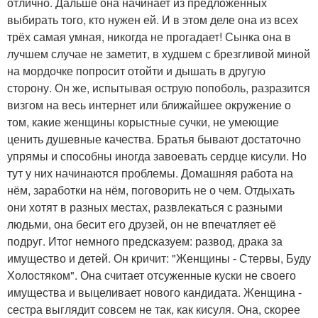
отлично. Дальше она начинает из предложенных
выбирать того, кто нужен ей. И в этом деле она из всех
трёх самая умная, никогда не прогадает! Сынка она в
лучшем случае не заметит, в худшем с брезгливой миной
на мордочке попросит отойти и дышать в другую
сторону. Он же, испытывая острую попоболь, разразится
визгом на весь интернет или ближайшее окружение о
том, какие женщины корыстные сучки, не умеющие
ценить душевные качества. Братья бывают достаточно
упрямы и способны иногда завоевать сердце кисули. Но
тут у них начинаются проблемы. Домашняя работа на
нём, заработки на нём, поговорить не о чем. Отдыхать
они хотят в разных местах, развлекаться с разными
людьми, она бесит его друзей, он не впечатляет её
подруг. Итог немного предсказуем: развод, драка за
имущество и детей. Он кричит: "Женщины - Стервы, Буду
Холостяком". Она считает отсуженные куски не своего
имущества и выцеливает нового кандидата. Женщина -
сестра выглядит совсем не так, как кисуля. Она, скорее