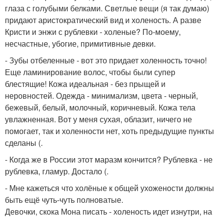
глаза с голубыми белками. Светлые вещи (я так думаю)
придают аристократический вид и холеность. А разве
Кристи и энжи с рублевки - холеные? По-моему,
несчастные, убогие, примитивные девки.
- Зубы отбеленные - вот это придает холенность точно!
Еще ламинирование волос, чтобы были супер
блестящие! Кожа идеальная - без прыщей и
неровностей. Одежда - минимализм, цвета - черный,
бежевый, белый, молочный, коричневый. Кожа тела
увлажненная. Вот у меня сухая, облазит, ничего не
помогает, так и холенности нет, хоть предыдущие пункты
сделаны (.
- Когда же в России этот маразм кончится? Рублевка - не
рублевка, гламур. Достало (.
- Мне кажеться что холёные к общей ухожености должны
быть ещё чуть-чуть полноватые.
Девочки, скока Мона писать - холеность идет изнутри, на