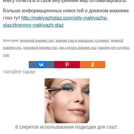
книгу почитать и свой внутренний мир оптимизировать!
Больше информационных новостей о дневном макияже
глаз тут
http://makiyazhglaz.com/vidy-makiyazha-
glaz/dnevnoy-makiyazh-glaz
Категории:
вечерний макияж глаз
,
макияж глаз в домашних условиях
,
дневной
макияж глаз
,
красивый макияж глаз
,
как сделать макияж глаз
,
макияж для голубых
глаз
Читайте также
8 секретов использования подводки для глаз".