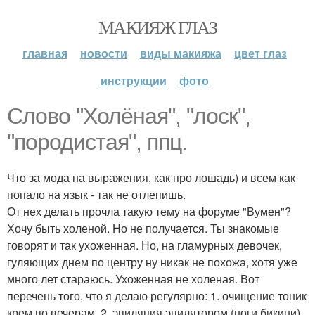
МАКИЯЖ ГЛАЗ
главная
новости
виды макияжа
цвет глаз
инструкции
фото
Слово "Холёная", "лоск",
"породистая", ппц.
Что за мода на выражения, как про лошадь) и всем как
попало на язык - так не отлепишь.
От нех делать прочла такую тему на форуме "Вумен"?
Хочу быть холеной. Но не получается. Ты знакомые
говорят и так ухоженная. Но, на гламурных девочек,
гуляющих днем по центру ну никак не похожа, хотя уже
много лет стараюсь. Ухоженная не холеная. Вот
перечень того, что я делаю регулярно: 1. очищение тоник
крем по вечерам. 2. эпиляция эпилятором (ноги бикини)