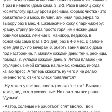
1 раз в неделю (дома сама. 3. 2-3. Раза в месяц хожу к
косметологу: крашу брови ресницы, форма; чистка - это
обязательно и мезо, пилинг, или иная процедура по
выбору раз в мес. 4. Ежемесячно хожу к парикмахеру:
крашу, стригу (иногда просто горячими ножницами
ровняю) маски, лечение 5. маникюр, педикюр, в
основном сама (раз в 2-3 дня) раз в 4-6 мес. В салоне
крем для рук по вечерам 6. обертывания делаю дома
под настроение. 7. макияж каждый день: тени, ресницы,
помада. 8. укладка каждый день. 9. Летом плаваю (не
ргулярно), зимой катаюсь на лыжах, коньках, иногда
качаю пресс. А теперь скажите, ну чего я не делаю
именно того, от чего блеск появляется?
- Ну может у вас внешность (типаж) "не тот". Бывают
такие, видно что ухоженные. Но при этом все равно
"Дуньки".
- Автор, холеные не работают, спят вволю. Твои