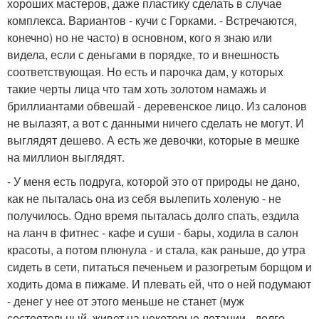
хороших мастеров, даже пластику сделать в случае
комплекса. Вариантов - кучи с Горками. - Встречаются,
конечно) но не часто) в основном, кого я знаю или
видела, если с деньгами в порядке, то и внешность
соответствующая. Но есть и парочка дам, у которых
такие черты лица что там хоть золотом намажь и
бриллиантами обвешай - деревенское лицо. Из салонов
не вылазят, а вот с данными ничего сделать не могут. И
выглядят дешево. А есть же девочки, которые в мешке
на миллион выглядят.
- У меня есть подруга, которой это от природы не дано,
как не пыталась она из себя вылепить холеную - не
получилось. Одно время пыталась долго спать, ездила
на ланч в фитнес - кафе и суши - бары, ходила в салон
красоты, а потом плюнула - и стала, как раньше, до утра
сидеть в сети, питаться печеньем и разогретым борщом и
ходить дома в пижаме. И плевать ей, что о ней подумают
- денег у нее от этого меньше не станет (муж
состоятельный, живет на некоторые дотации - долго