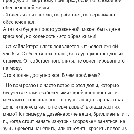
процедуры - мертвому припарка, если нет спокойной
обеспеченной жизни.
- Холеная спит вволю, не работает, не нервничает,
обеспеченная.
А так вы будете просто ухоженной, может быть даже
красивой, но холеность - это образ жизни!
- От хайлайтера блеск появляется. От белоснежной
улыбки. От блестящих волос, без дурацких трендовых
стрижек. От собственного стиля, не ориентированного
на моду.
Это вполне доступно все. В чем проблема?
- Но вам разве не часто встречаются девы, которые
будучи всё таки озабочеными своей внешностью, и
мечтами о этой холённости (ну и словцо) зарабатывая
деньги (причем часто не ерундовые) вкладывают их
мимо? К примеру в дизайнерские вещи, бриллианты и т.
п., когда стоит начать изнутри - здоровьем заняться, на
зубы брекеты нацепить, или отбелить, красить волосы у