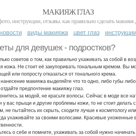
МАКИЯЖ ГЛАЗ
фото, инструкции, отзывы. как правильно сделать макияж д
новости
виды макияжа
цвет глаз
инструкци
еты для девушек - подростков?
лько советов о том, как правильно ухаживать за собой в возр
ая кожа. Не стоит её закупоривать тональным кремом. Вы м
ыщей или попросту отказаться от тонального крема.
и нанесение макияжа выделяйте что то одно, либо губы либо 
, отдайте предпочтение макияжу глаз.
 гонитесь за модой, не красьте волосы. Сейчас в моде все н
ли у вас прыщи и другие проблемы кожи, то не стоит делать
м, не пытайтесь их скрыть, сходите лучше к косметологу или
егда ухаживайте за своими волосами. Красивые ухоженные 
твенности.
тесь о себе и помните, ухаживать за собой нужно начинать с