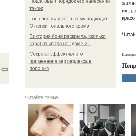
Пошаговый порядок его нанесения
жизни
такой:
их св
красот
Тон слоновая кость кому подходит.
Оттенки тонального крема
Читай
Виктория боня раскрыла, сколько
зарабатывала на "доме-2".
Секреты эффективного
Категори
применения картифлекса в
Понр
⇦
порошке
Читайте также