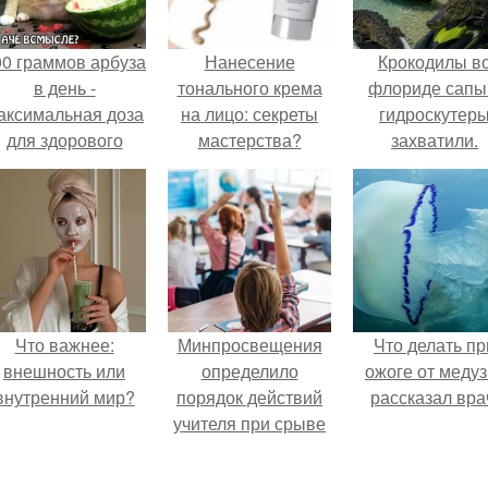
00 граммов арбуза
Нанесение
Крокодилы в
в день -
тонального крема
флориде сапы
аксимальная доза
на лицо: секреты
гидроскутер
для здорового
мастерства?
захватили.
взрослого,
предупредили
врачи.
Что важнее:
Минпросвещения
Что делать пр
внешность или
определило
ожоге от медуз
внутренний мир?
порядок действий
рассказал вра
учителя при срыве
урока.