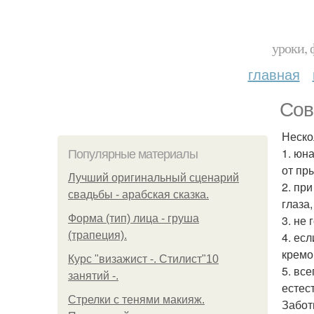
уроки, 
главная
Сов
Неско
1. юн
Популярные материалы
от пр
Лучший оригинальный сценарий
2. пр
свадьбы - арабская сказка.
глаза
Форма (тип) лица - груша
3. не
(трапеция).
4. ес
кремо
Курс "визажист -. Стилист"10
5. вс
занятий -.
естес
Стрелки с тенями макияж.
Заботь