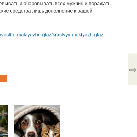
воевывать и очаровывать всех мужчин и поражать
еские средства лишь дополнение к вашей
ovosti-o-makiyazhe-glaz/krasivyy-makiyazh-glaz
⇨