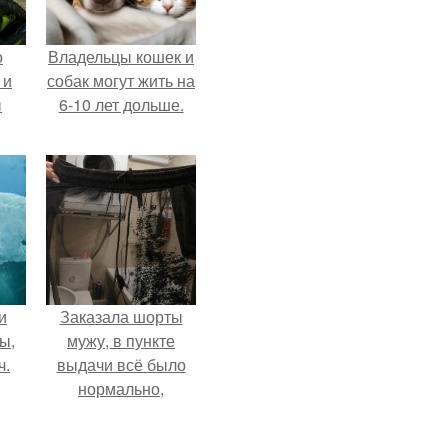
о
Владельцы кошек и
 и
собак могут жить на
ы
6-10 лет дольше.
и
Заказала шорты
ы,
мужу, в пункте
ч.
выдачи всё было
нормально,
примерил все
хорошо, ничего не