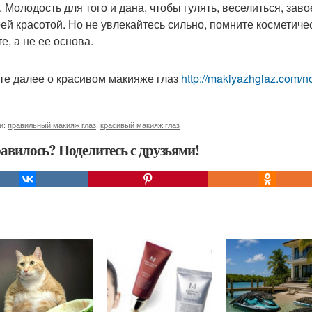
. Молодость для того и дана, чтобы гулять, веселиться, за
оей красотой. Но не увлекайтесь сильно, помните косметич
е, а не ее основа.
те далее о красивом макияже глаз
http://makiyazhglaz.com/n
и:
правильный макияж глаз
,
красивый макияж глаз
авилось? Поделитесь с друзьями!