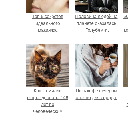
Топ 5 секретов
Половина людей на
5
идеального
планете оказалась
макияжа.
"Голубями".
м
Кошка милли
Пить кофе вечером
отпраздновала 146
опасно для сердца.
лет по
человеческим
Меркам и
претендует на