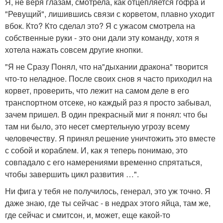
Я, не веря глазам, смотрела, как отцепляется гофра и
"Ревущий", лишившись связи с корветом, плавно уходит
вбок. Кто? Кто сделал это? Я с ужасом смотрела на
собственные руки - это они дали эту команду, хотя я
хотела нажать совсем другие кнопки.
"Я не Сразу Понял, что на"дыхании дракона" творится
что-то неладное. После своих снов я часто приходил на
корвет, проверить, что лежит на самом деле в его
транспортном отсеке, но каждый раз я просто забывал,
зачем пришел. В один прекрасный миг я понял: что бы
там ни было, это несет смертельную угрозу всему
человечеству. Я принял решение уничтожить это вместе
с собой и кораблем. И, как я теперь понимаю, это
совпадало с его намерениями временно спрятаться,
чтобы завершить цикл развития …".
Ни фига у тебя не получилось, генерал, это уж точно. Я
даже знаю, где ты сейчас - в недрах этого яйца, там же,
где сейчас и смитсон, и, может, еще какой-то