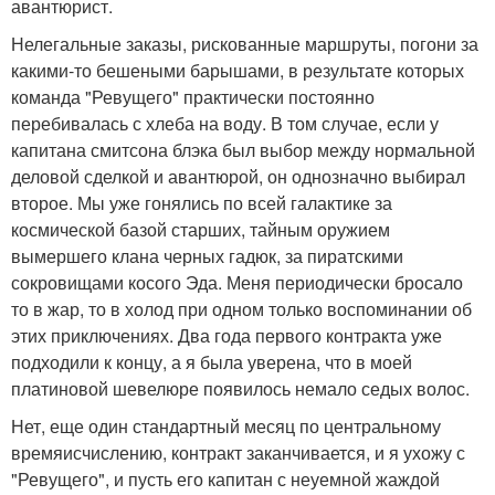
авантюрист.
Нелегальные заказы, рискованные маршруты, погони за
какими-то бешеными барышами, в результате которых
команда "Ревущего" практически постоянно
перебивалась с хлеба на воду. В том случае, если у
капитана смитсона блэка был выбор между нормальной
деловой сделкой и авантюрой, он однозначно выбирал
второе. Мы уже гонялись по всей галактике за
космической базой старших, тайным оружием
вымершего клана черных гадюк, за пиратскими
сокровищами косого Эда. Меня периодически бросало
то в жар, то в холод при одном только воспоминании об
этих приключениях. Два года первого контракта уже
подходили к концу, а я была уверена, что в моей
платиновой шевелюре появилось немало седых волос.
Нет, еще один стандартный месяц по центральному
времяисчислению, контракт заканчивается, и я ухожу с
"Ревущего", и пусть его капитан с неуемной жаждой