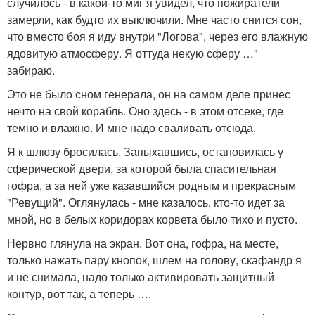
случилось - в какой-то миг я увидел, что пожиратели
замерли, как будто их выключили. Мне часто снится сон,
что вместо боя я иду внутри "Логова", через его влажную
ядовитую атмосферу. Я оттуда некую сферу …"
забираю.
Это не было сном генерала, он на самом деле принес
нечто на свой корабль. Оно здесь - в этом отсеке, где
темно и влажно. И мне надо сваливать отсюда.
Я к шлюзу бросилась. Запыхавшись, остановилась у
сферической двери, за которой была спасительная
гофра, а за ней уже казавшийся родным и прекрасным
"Ревущий". Оглянулась - мне казалось, кто-то идет за
мной, но в белых коридорах корвета было тихо и пусто.
Нервно глянула на экран. Вот она, гофра, на месте,
только нажать пару кнопок, шлем на голову, скафандр я
и не снимала, надо только активировать защитный
контур, вот так, а теперь ….