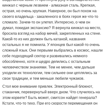
кинжал с черным лезвием - алмазная сталь. Крепкая,
острая, но очень хрупкая. Наверное, он был похож на
своего владельца - закаленного в боях героя же что-то
сломало. Зачем-то он улетел. Интересно, о чем он
думал, покидая экспансию? Я вернула кинжал на место,
бросила взгляд на набор мечей, закрепленных на стене.
Какой-то из них должен быть катаной, названия
остальных я не помнила. У японцев был какой-то очень
сложный язык. Они первыми выбрались в космос, нашли
себе подходящий сектор и развивались немного
обособленно, хотя и щедро делились с остальным
человечеством знаниями. Тем не менее, чем дальше
уходили их технологии, тем сильнее они цеплялись за
свои традиции, и тем меньше любили чужаков.
Стол мое внимание привлек. Электронный блокнот,
стаканчик, перевернутый вверх дном. Что случилось на
этом корвете? Быть может, смитсон найдет генерала?
Кстати, что-то тихо. При его скорости перемещения он