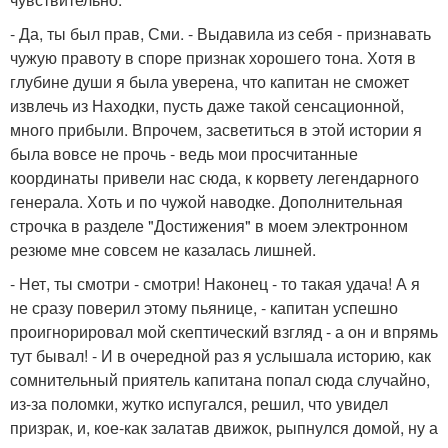
- Да, ты был прав, Сми. - Выдавила из себя - признавать
чужую правоту в споре признак хорошего тона. Хотя в
глубине души я была уверена, что капитан не сможет
извлечь из Находки, пусть даже такой сенсационной,
много прибыли. Впрочем, засветиться в этой истории я
была вовсе не прочь - ведь мои просчитанные
координаты привели нас сюда, к корвету легендарного
генерала. Хоть и по чужой наводке. Дополнительная
строчка в разделе "Достижения" в моем электронном
резюме мне совсем не казалась лишней.
- Нет, ты смотри - смотри! Наконец - то такая удача! А я
не сразу поверил этому пьянице, - капитан успешно
проигнорировал мой скептический взгляд - а он и впрямь
тут бывал! - И в очередной раз я услышала историю, как
сомнительный приятель капитана попал сюда случайно,
из-за поломки, жутко испугался, решил, что увидел
призрак, и, кое-как залатав движок, рыпнулся домой, ну а