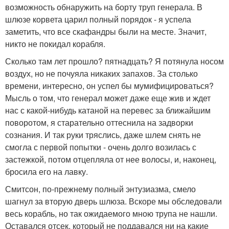
возможность обнаружить на борту труп генерала. В
шлюзе корвета царил полный порядок - я успела
заметить, что все скафандры были на месте. Значит,
никто не покидал корабля.
Сколько там лет прошло? пятнадцать? Я потянула носом
воздух, но не почуяла никаких запахов. За столько
времени, интересно, он успел бы мумифицироваться?
Мысль о том, что генерал может даже еще жив и ждет
нас с какой-нибудь катаной на перевес за ближайшим
поворотом, я старательно оттеснила на задворки
сознания. И так руки тряслись, даже шлем снять не
смогла с первой попытки - очень долго возилась с
застежкой, потом отцепляла от нее волосы, и, наконец,
бросила его на лавку.
Смитсон, по-прежнему полный энтузиазма, смело
шагнул за вторую дверь шлюза. Вскоре мы обследовали
весь корабль, но так ожидаемого мною трупа не нашли.
Оставался отсек, который не поддавался ни на какие