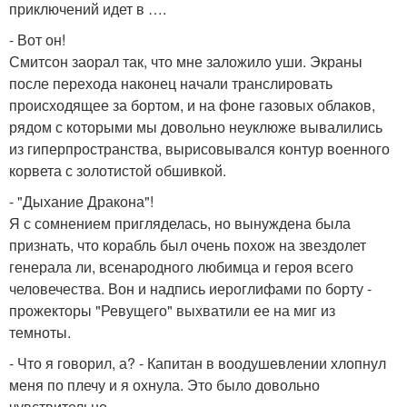
приключений идет в ….
- Вот он!
Смитсон заорал так, что мне заложило уши. Экраны
после перехода наконец начали транслировать
происходящее за бортом, и на фоне газовых облаков,
рядом с которыми мы довольно неуклюже вывалились
из гиперпространства, вырисовывался контур военного
корвета с золотистой обшивкой.
- "Дыхание Дракона"!
Я с сомнением пригляделась, но вынуждена была
признать, что корабль был очень похож на звездолет
генерала ли, всенародного любимца и героя всего
человечества. Вон и надпись иероглифами по борту -
прожекторы "Ревущего" выхватили ее на миг из
темноты.
- Что я говорил, а? - Капитан в воодушевлении хлопнул
меня по плечу и я охнула. Это было довольно
чувствительно.