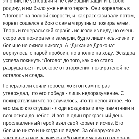
Японии, не успевший и не сумевший защитить свою
родину, и им было уже нечего терять. Они ворвались в
"Логово" на полной скорости, и, как рассказывали потом,
корвет сошелся в бою с самым крупным пожирателем.
Тварь и генеральский корабль исчезли из виду, но очень
скоро все пожиратели замерли, будто лишились жизни, и
больше не ожили никогда. А "Дыхание Дракона"
вернулось, с парой пробоин, но вполне на ходу. Эскадра
успела покинуть "Логово" до того, как оно стало
разрушаться - и, вскоре от вторжения пожирателей не
осталось и следа.
Генерала ли сочли героем, хотя он сам не раз
утверждал, что его победа - лишь недоразумение. С
пожирателями что-то случилось, что-то непонятное. Но
его мало кто слушал - люди воздвигали ему памятники и
возносили до небес. И вот, в один прекрасный день,
прославленный герой взял свой корвет и исчез. Его
больше никто и никогда не видел. За обнаружение
звездолета или за какую-либо информацию о генерале