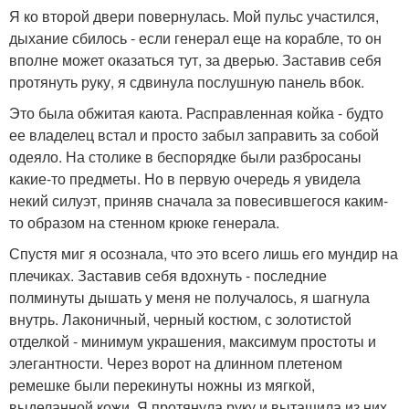
Я ко второй двери повернулась. Мой пульс участился,
дыхание сбилось - если генерал еще на корабле, то он
вполне может оказаться тут, за дверью. Заставив себя
протянуть руку, я сдвинула послушную панель вбок.
Это была обжитая каюта. Расправленная койка - будто
ее владелец встал и просто забыл заправить за собой
одеяло. На столике в беспорядке были разбросаны
какие-то предметы. Но в первую очередь я увидела
некий силуэт, приняв сначала за повесившегося каким-
то образом на стенном крюке генерала.
Спустя миг я осознала, что это всего лишь его мундир на
плечиках. Заставив себя вдохнуть - последние
полминуты дышать у меня не получалось, я шагнула
внутрь. Лаконичный, черный костюм, с золотистой
отделкой - минимум украшения, максимум простоты и
элегантности. Через ворот на длинном плетеном
ремешке были перекинуты ножны из мягкой,
выделанной кожи. Я протянула руку и вытащила из них