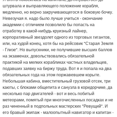
штурвала и выправляющего положение корабля,
медленно, но верно закручивающегося в боковую бочку.
Невезучая я. надо было лучше учиться - окончание
академии с отличием позволило бы попасть на
отработку в какой-нибудь круизный лайнер,
корпоративный звездолет одного из торговых гигантов,
или, на худой конец, хотя бы на рейсовик "Старая Земля
- Глизе". Но выпускники, не получившие высших баллов
на экзаменах, довольствовались обязательной
практикой на мелких корабликах частных владельцев,
подавших заявку на биржу труда. Вот я и попала на два
обязательных года на этом поржавевшем корыте.
Небольшая кабина, вместительный грузовой отсек, три
каюты, с блоками общепита и санузла в коридорчике, да
несколько пар двигателей - вот и весь побитый
метеорами, помятый при многочисленных посадках и не
раз чиненный в подпольных мастерских "Ревущий". И
его бравый экипаж - малоопытный навигатор и капитан -