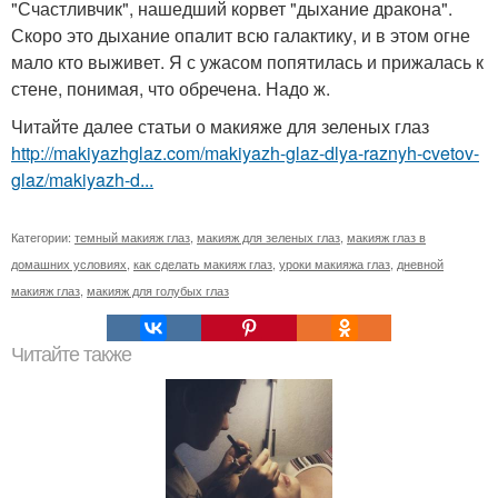
"Счастливчик", нашедший корвет "дыхание дракона".
Скоро это дыхание опалит всю галактику, и в этом огне
мало кто выживет. Я с ужасом попятилась и прижалась к
стене, понимая, что обречена. Надо ж.
Читайте далее статьи о макияже для зеленых глаз
http://makiyazhglaz.com/makiyazh-glaz-dlya-raznyh-cvetov-
glaz/makiyazh-d...
Категории:
темный макияж глаз
,
макияж для зеленых глаз
,
макияж глаз в
домашних условиях
,
как сделать макияж глаз
,
уроки макияжа глаз
,
дневной
макияж глаз
,
макияж для голубых глаз
Читайте также