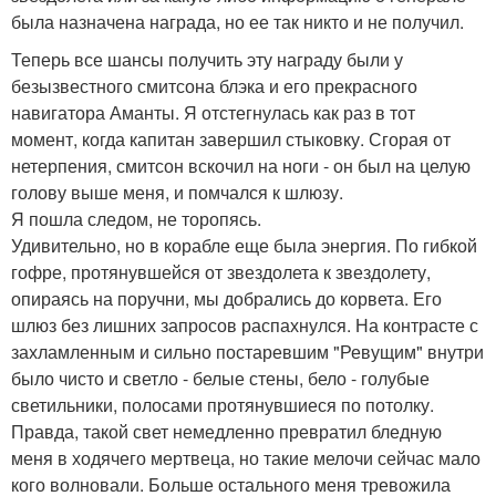
была назначена награда, но ее так никто и не получил.
Теперь все шансы получить эту награду были у
безызвестного смитсона блэка и его прекрасного
навигатора Аманты. Я отстегнулась как раз в тот
момент, когда капитан завершил стыковку. Сгорая от
нетерпения, смитсон вскочил на ноги - он был на целую
голову выше меня, и помчался к шлюзу.
Я пошла следом, не торопясь.
Удивительно, но в корабле еще была энергия. По гибкой
гофре, протянувшейся от звездолета к звездолету,
опираясь на поручни, мы добрались до корвета. Его
шлюз без лишних запросов распахнулся. На контрасте с
захламленным и сильно постаревшим "Ревущим" внутри
было чисто и светло - белые стены, бело - голубые
светильники, полосами протянувшиеся по потолку.
Правда, такой свет немедленно превратил бледную
меня в ходячего мертвеца, но такие мелочи сейчас мало
кого волновали. Больше остального меня тревожила