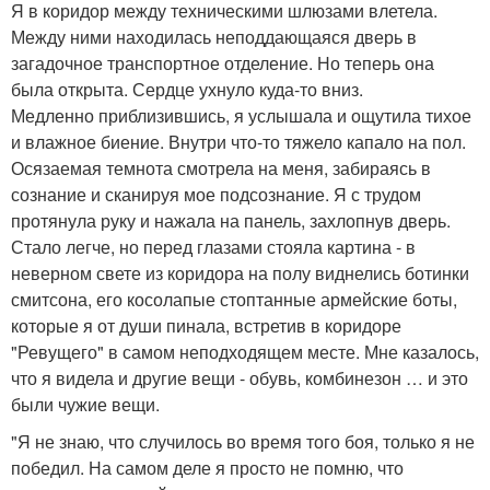
Я в коридор между техническими шлюзами влетела.
Между ними находилась неподдающаяся дверь в
загадочное транспортное отделение. Но теперь она
была открыта. Сердце ухнуло куда-то вниз.
Медленно приблизившись, я услышала и ощутила тихое
и влажное биение. Внутри что-то тяжело капало на пол.
Осязаемая темнота смотрела на меня, забираясь в
сознание и сканируя мое подсознание. Я с трудом
протянула руку и нажала на панель, захлопнув дверь.
Стало легче, но перед глазами стояла картина - в
неверном свете из коридора на полу виднелись ботинки
смитсона, его косолапые стоптанные армейские боты,
которые я от души пинала, встретив в коридоре
"Ревущего" в самом неподходящем месте. Мне казалось,
что я видела и другие вещи - обувь, комбинезон … и это
были чужие вещи.
"Я не знаю, что случилось во время того боя, только я не
победил. На самом деле я просто не помню, что