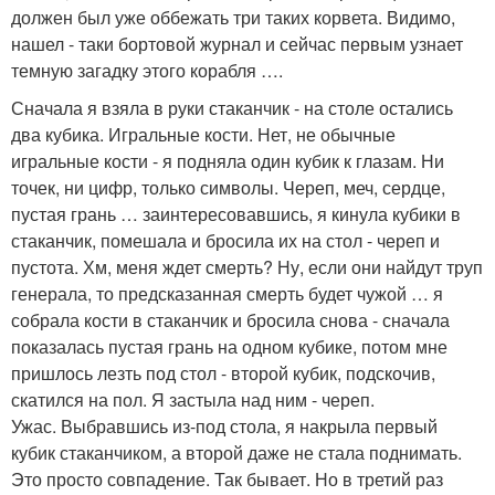
должен был уже оббежать три таких корвета. Видимо,
нашел - таки бортовой журнал и сейчас первым узнает
темную загадку этого корабля ….
Сначала я взяла в руки стаканчик - на столе остались
два кубика. Игральные кости. Нет, не обычные
игральные кости - я подняла один кубик к глазам. Ни
точек, ни цифр, только символы. Череп, меч, сердце,
пустая грань … заинтересовавшись, я кинула кубики в
стаканчик, помешала и бросила их на стол - череп и
пустота. Хм, меня ждет смерть? Ну, если они найдут труп
генерала, то предсказанная смерть будет чужой … я
собрала кости в стаканчик и бросила снова - сначала
показалась пустая грань на одном кубике, потом мне
пришлось лезть под стол - второй кубик, подскочив,
скатился на пол. Я застыла над ним - череп.
Ужас. Выбравшись из-под стола, я накрыла первый
кубик стаканчиком, а второй даже не стала поднимать.
Это просто совпадение. Так бывает. Но в третий раз