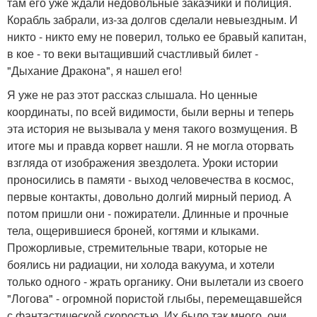
там его уже ждали недовольные заказчики и полиция.
Корабль забрали, из-за долгов сделали невыездным. И
никто - никто ему не поверил, только ее бравый капитан,
в кое - то веки вытащивший счастливый билет -
"Дыхание Дракона", я нашел его!
Я уже не раз этот рассказ слышала. Но ценные
координаты, по всей видимости, были верны и теперь
эта история не вызывала у меня такого возмущения. В
итоге мы и правда корвет нашли. Я не могла оторвать
взгляда от изображения звездолета. Уроки истории
проносились в памяти - выход человечества в космос,
первые контакты, довольно долгий мирный период. А
потом пришли они - пожиратели. Длинные и прочные
тела, ощерившиеся броней, когтями и клыками.
Прожорливые, стремительные твари, которые не
боялись ни радиации, ни холода вакуума, и хотели
только одного - жрать органику. Они вылетали из своего
"Логова" - огромной пористой глыбы, перемещавшейся
с фантастической скоростью. Их было так много, они