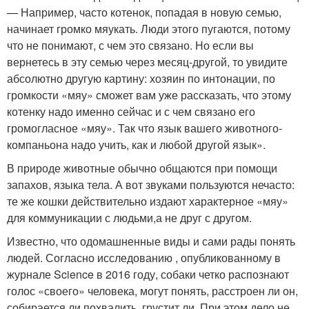
— Например, часто котенок, попадая в новую семью,
начинает громко мяукать. Люди этого пугаются, потому
что не понимают, с чем это связано. Но если вы
вернетесь в эту семью через месяц-другой, то увидите
абсолютно другую картину: хозяин по интонации, по
громкости «мяу» сможет вам уже рассказать, что этому
котенку надо именно сейчас и с чем связано его
громогласное «мяу». Так что язык вашего животного-
компаньона надо учить, как и любой другой язык».
В природе животные обычно общаются при помощи
запахов, языка тела. А вот звуками пользуются нечасто:
те же кошки действительно издают характерное «мяу»
для коммуникации с людьми,
а не друг с другом
.
Известно, что одомашненные виды и сами рады понять
людей. Согласно исследованию , опубликованному в
журнале Science в 2016 году, собаки четко распознают
голос «своего» человека, могут понять, расстроен ли он,
собирается ли похвалить, грустит ли. При этом дело не