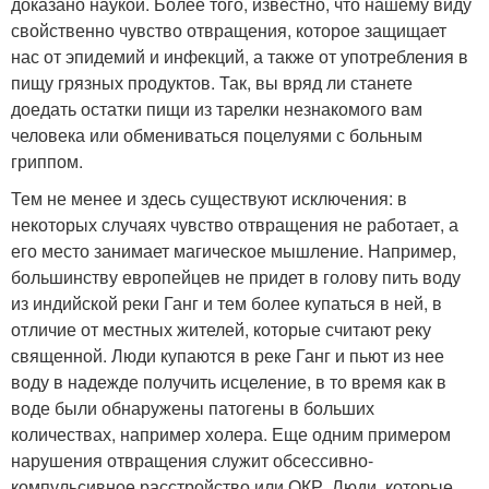
доказано наукой. Более того, известно, что нашему виду
свойственно чувство отвращения, которое защищает
нас от эпидемий и инфекций, а также от употребления в
пищу грязных продуктов. Так, вы вряд ли станете
доедать остатки пищи из тарелки незнакомого вам
человека или обмениваться поцелуями с больным
гриппом.
Тем не менее и здесь существуют исключения: в
некоторых случаях чувство отвращения не работает, а
его место занимает магическое мышление. Например,
большинству европейцев не придет в голову пить воду
из индийской реки Ганг и тем более купаться в ней, в
отличие от местных жителей, которые считают реку
священной. Люди купаются в реке Ганг и пьют из нее
воду в надежде получить исцеление, в то время как в
воде были обнаружены патогены в больших
количествах, например холера. Еще одним примером
нарушения отвращения служит обсессивно-
компульсивное расстройство или ОКР. Люди, которые