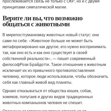
прослеживается связь не только с ОКР, но и с двумя
принципами симпатической магии.
Верите ли вы, что возможно
общаться с животными
В мире
постгуманизма
у животных новый статус: они
сами по себе. «Животное больше не может быть
метафоризировано как другое, его нужно воспринимать
так, как оно есть и как оно существует в своей
собственной реальности», — пишет современный
философ
Рози Брайдотти
. Такое отношение к животным
исключает их из привычного противопоставления
человеку, которое люди использовали, чтобы обозначить
себя как главный живой вид планеты.
Однако отказываться от общества кошек, собак,
хомяков, попугаев и других видов традиционных
животных-компаньонов человек не спешит.
Осознанным горожанам проще отказаться от