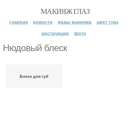
МАКИЯЖ ГЛАЗ
главная
новости
виды макияжа
цвет глаз
инструкции
фото
Нюдовый блеск
Блеск для губ