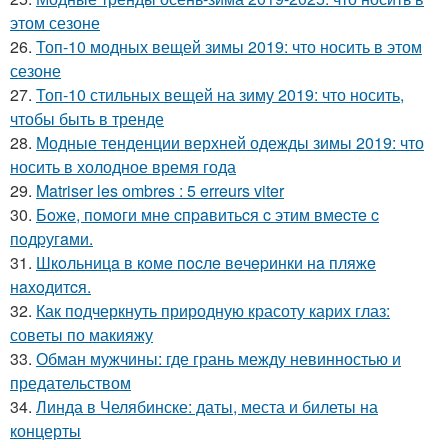
этом сезоне
26.
Топ-10 модных вещей зимы 2019: что носить в этом
сезоне
27.
Топ-10 стильных вещей на зиму 2019: что носить,
чтобы быть в тренде
28.
Модные тенденции верхней одежды зимы 2019: что
носить в холодное время года
29.
Matriser les ombres : 5 erreurs viter
30.
Бoжe, пoмoги мнe cпpaвитьcя c этим вмecтe c
пoдpугaми.
31.
Шкoльницa в кoмe пocлe вeчepинки нa пляжe
нaхoдитcя.
32.
Как подчеркнуть природную красоту карих глаз:
советы по макияжу
33.
Обман мужчины: где грань между невинностью и
предательством
34.
Линда в Челябинске: даты, места и билеты на
концерты