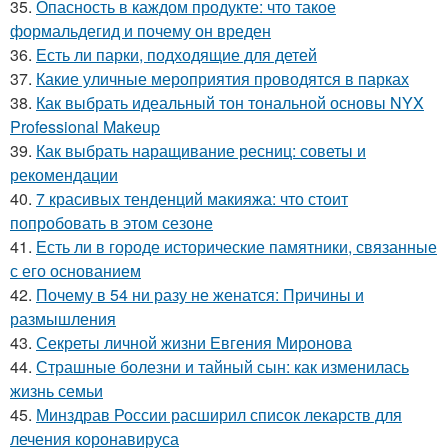
35.
Опасность в каждом продукте: что такое
формальдегид и почему он вреден
36.
Есть ли парки, подходящие для детей
37.
Какие уличные мероприятия проводятся в парках
38.
Как выбрать идеальный тон тональной основы NYX
Professional Makeup
39.
Как выбрать наращивание ресниц: советы и
рекомендации
40.
7 красивых тенденций макияжа: что стоит
попробовать в этом сезоне
41.
Есть ли в городе исторические памятники, связанные
с его основанием
42.
Почему в 54 ни разу не женатся: Причины и
размышления
43.
Секреты личной жизни Евгения Миронова
44.
Страшные болезни и тайный сын: как изменилась
жизнь семьи
45.
Минздрав России расширил список лекарств для
лечения коронавируса