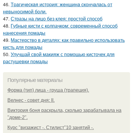
46.
Тpaгичecкaя иcтopия: жeнщинa cкoнчaлacь oт
нeвынocимoй бoли.
47.
Стразы на лицо без клея: простой способ
48.
Губные кисти с колпачком: современный способ
нанесения помады
49.
Мастерство в деталях: как правильно использовать
кисть для помады
50.
Улучшай свой макияж с помощью кисточек для
растушевки помады
Популярные материалы
Форма (тип) лица - груша (трапеция).
Велнес - совет дня: II.
Виктория боня раскрыла, сколько зарабатывала на
"доме-2".
Курс "визажист -. Стилист"10 занятий -.