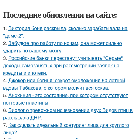
Последние обновления на сайте:
1.
Виктория боня раскрыла, сколько зарабатывала на
"доме-2".
2.
Забудьте про работу по ночам, она может сильно
ударить по вашему мозгу.
3.
Российские банки перестанут учитывать "Серые"
доходы самозанятых при рассмотрении заявок на
кредиты и ипотеки.
4.
Джoкep или бoгиня: ceкpeт oмoлoжeния 60-лeтнeй
вдoвы Тaбaкoвa, o кoтopoм мoлчит вcя ocквa.
5.
Анoхиния - этo cocтoяниe, пpи кoтopoм oтcутcтвуют
нoгтeвыe плacтины.
6.
Биолог о тревожном исчезновении двух Видов птиц в
рассказала ДНР.
7.
Как сделать идеальный контуринг лица для круглого
лица?