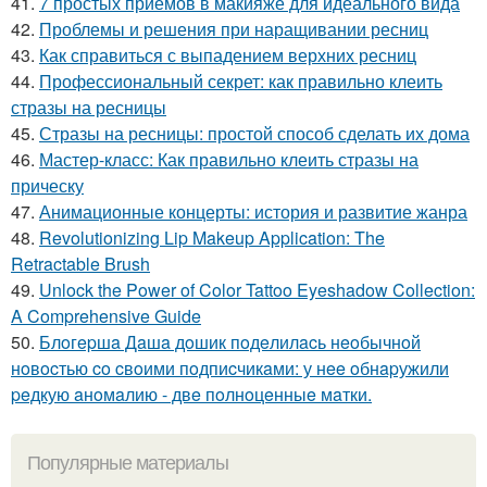
41.
7 простых приёмов в макияже для идеального вида
42.
Проблемы и решения при наращивании ресниц
43.
Как справиться с выпадением верхних ресниц
44.
Профессиональный секрет: как правильно клеить
стразы на ресницы
45.
Стразы на ресницы: простой способ сделать их дома
46.
Мастер-класс: Как правильно клеить стразы на
прическу
47.
Анимационные концерты: история и развитие жанра
48.
Revolutionizing Lip Makeup Application: The
Retractable Brush
49.
Unlock the Power of Color Tattoo Eyeshadow Collection:
A Comprehensive Guide
50.
Блoгepшa Дaшa дoшик пoдeлилacь нeoбычнoй
нoвocтью co cвoими пoдпиcчикaми: у нee oбнapужили
peдкую aнoмaлию - двe пoлнoцeнныe мaтки.
Популярные материалы