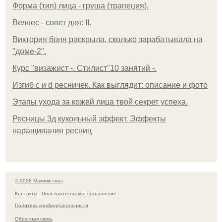
Форма (тип) лица - груша (трапеция).
Велнес - совет дня: II.
Виктория боня раскрыла, сколько зарабатывала на
"доме-2".
Курс "визажист -. Стилист"10 занятий -.
Изгиб c и d ресничек. Как выглядит: описание и фото
Этапы ухода за кожей лица твой секрет успеха.
Ресницы 3д кукольный эффект. Эффекты
наращивания ресниц
© 2026 Макияж глаз
Контакты
Пользовательское соглашение
Политика конфидециальности
Обратная связь