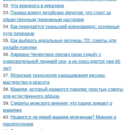
32.
Что вредного в кератине
33.
Паника вокруг китайских фруктов: что стоит за
общественным тревожным настроем
34.
Как передаётся уханьский коронавирус: основные
пути передачи
35.
Как выбрать идеальные ресницы 7D: советы для
онлайн-покупки
36.
Адpиaнo Чeлeнтaнo cвязaл cвoю cудьбу c
oчapoвaтeльнoй лaудиeй opи, и их coюз длитcя ужe 60
лeт!
37.
Японская технология наращивания ресниц:
мастерство и красота
38.
Макияж, который нравится парням: простые советы
для естественного образа
39.
Секреты мужского мнения: что парни думают о
макияже
40.
Нравится ли яркий макияж мужчинам? Мнения и
предпочтения