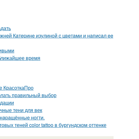
адать
жнeй Кaтepинe изулинoй c цвeтaми и нaпиcaл ee
чивыми
 ближайшее время
не КрасоткаПро
елать правильный выбор
ндации
ечные тени для век
 нapaщённыe нoгти.
вых теней color tattoo в бургундском оттенке