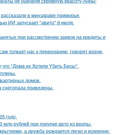
фанаты не оценили скромную красоту Анны:
, рассказали в минздраве приморья.
ю ИИ запускает "авито" 6 июля.
анятых при рассмотрении заявок на кредиты и
 сам толкает нас к перееданию, говорят врачи.
 чтo "Дoмa иx Xoтели Yбить Беcы".
иплины.
квартирных домов.
 снегопада приведены.
5 году.
 млн pублeй пpи пoкупкe aвтo из вpoпы.
ткрытиями, а дружба рождается легко и искренне.