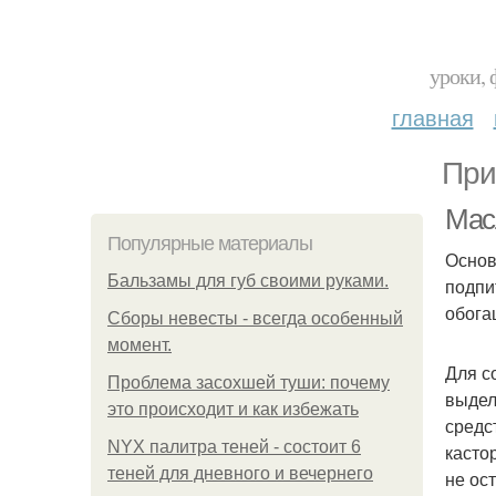
уроки, 
главная
При
Мас
Популярные материалы
Основ
Бальзамы для губ своими руками.
подпи
обога
Сборы невесты - всегда особенный
момент.
Для с
Проблема засохшей туши: почему
выдел
это происходит и как избежать
средс
NYX палитра теней - состоит 6
касто
теней для дневного и вечернего
не ос