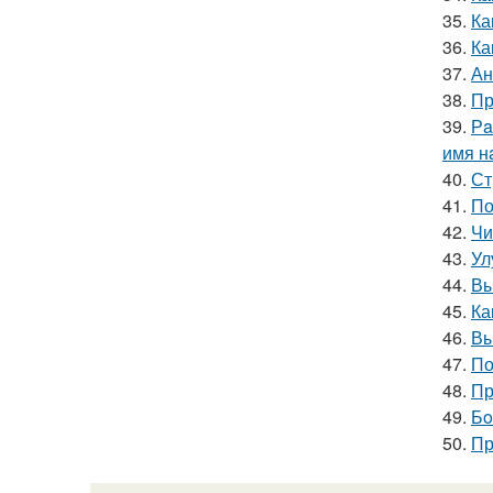
35.
Ка
36.
Ка
37.
Ан
38.
Пр
39.
Рa
имя н
40.
Ст
41.
По
42.
Чи
43.
Ул
44.
Вы
45.
Ка
46.
Вы
47.
По
48.
Пр
49.
Бo
50.
Пр