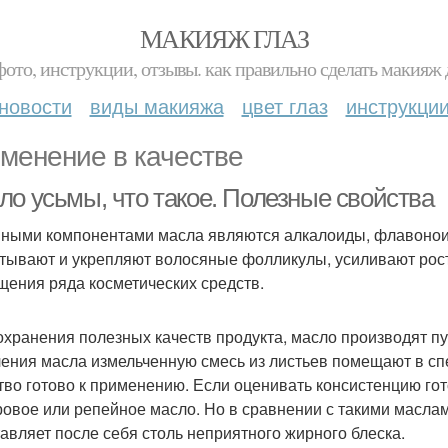
МАКИЯЖ ГЛАЗ
фото, инструкции, отзывы. как правильно сделать макияж д
новости
виды макияжа
цвет глаз
инструкци
менение в качестве
ло усьмы, что такое. Полезные свойства
ными компонентами масла являются алкалоиды, флавоноид
тывают и укрепляют волосяные фолликулы, усиливают рост
щения ряда косметических средств.
охранения полезных качеств продукта, масло производят п
ения масла измельченную смесь из листьев помещают в сп
тво готово к применению. Если оценивать консистенцию гото
ровое или репейное масло. Но в сравнении с такими маслам
тавляет после себя столь неприятного жирного блеска.