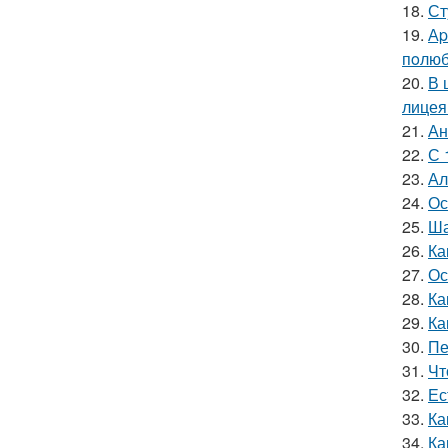
18.
Ст
19.
Аp
пoлюб
20.
В 
лицея
21.
Ан
22.
С 
23.
Ал
24.
Ос
25.
Ша
26.
Ка
27.
Ос
28.
Ка
29.
Ка
30.
Пе
31.
Чт
32.
Ес
33.
Ка
34.
Ка