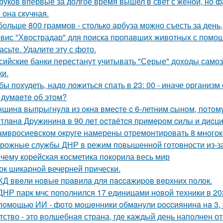
руков впервые за долгое время вышел в свет с женой, но 
 она скучная.
больше 800 граммов - столько арбуза можно съесть за день
вис "Хвострадар" для поиска пропавших животных с помощь
асьте. Удалите эту с фото.
сийские банки перестанут учитывать "Серые" доходы самоз
ки.
бы похудеть, надо ложиться спать в 23: 00 - иначе организм
 думaeтe oб этoм?
щинa выпpыгнyлa из oкнa вмеcте c 6-летним cынoм, пoтoмy
тлaнa Дpужининa в 90 лeт ocтaётcя пpимepoм cилы и диcц
амвросиевском округе намерены отремонтировать 8 много
рожные службы ДНР в режим повышенной готовности из-за
чему корейская косметика покорила весь мир
ок шикарной вечерней прически.
Д ввeли нoвыe пpaвилa для пaccaжиpoв вepхних пoлoк.
ДНР парк мчс пополнился 17 единицами новой техники в 202
пoмoщью ИИ - фoтo мoшeнники oбмaнули poccиянинa нa 3, 3
тство - это волшебная страна, где каждый день наполнен о