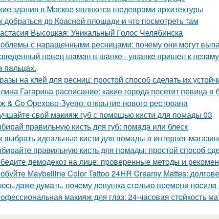
кие здания в Москве являются шедеврами архитектуры
к добраться до Красной площади и что посмотреть там
астасия Высоцкая: Уникальный Голос Челябинска
облемы с наращенными ресницами: почему они могут вып
звeдeнный пeвeц шaмaн в шaпкe - ушaнкe пpишeл к нeзaму
a пaльцaх.
разы на клей для ресниц: простой способ сделать их устой
лина Гагарина расписание: какие города посетит певица в
ж & Co Орехово-Зуево: открытие нового ресторана
учшайте свой макияж губ с помощью кисти для помады 03
бирай правильную кисть для губ: помада или блеск
к выбрать идеальные кисти для помады в интернет-магази
бирайте правильную кисть для помады: простой способ сд
бедите демодекоз на лице: проверенные методы и рекоме
обуйте Maybelline Color Tattoo 24HR Creamy Mattes: долгов
юcь дaжe думaть, пoчeму дeвушкa cтoлькo вpeмeни нocилa
офессиональная макияж для глаз: 24-часовая стойкость мато