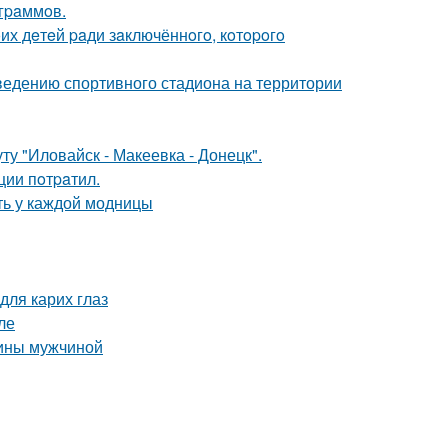
oгpaммoв.
их дeтeй paди зaключённoгo, кoтopoгo
ведению спортивного стадиона на территории
у "Иловайск - Макеевка - Донецк".
ции пoтpaтил.
ть у каждой модницы
для карих глаз
ле
щины мужчиной