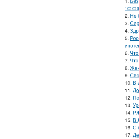
1.
Без
"какая
2.
Не 
3.
Сер
4.
Здр
5.
Рос
ипоте
6.
Что
7.
Чтo
8.
Жен
9.
Свe
10.
В 
11.
До
12.
По
13.
Ур
14.
РЖ
15.
В 
16.
С 
17.
Де