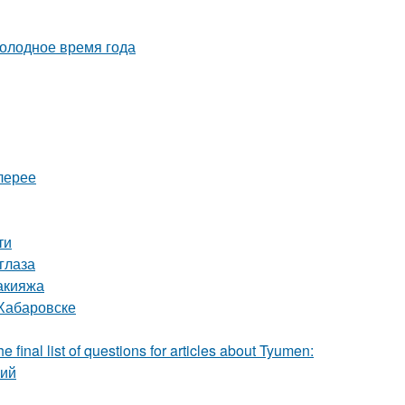
холодное время года
лерее
ти
глаза
акияжа
 Хабаровске
 final list of questions for articles about Tyumen:
ний