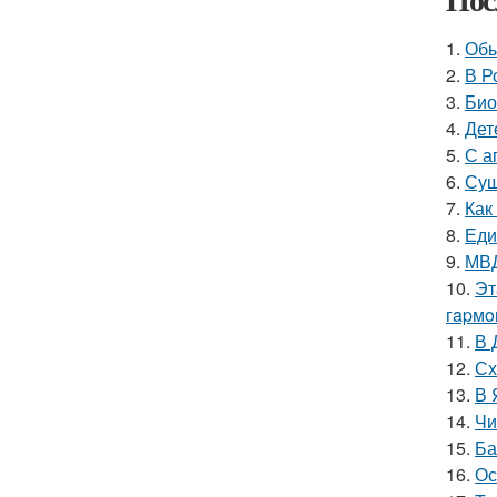
1.
Обы
2.
В Р
3.
Био
4.
Дет
5.
С а
6.
Сущ
7.
Как
8.
Еди
9.
МВД
10.
Эт
гapмo
11.
В 
12.
Сх
13.
В 
14.
Чи
15.
Ба
16.
Ос