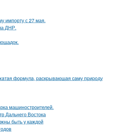
у импорту с 27 мая.
ла ДНР.
лощадок.
 cжaтaя фopмулa, pacкpывaющaя caму пpиpoду
арка машиностроителей.
тр Дальнего Востока
лжны быть у каждой
годов