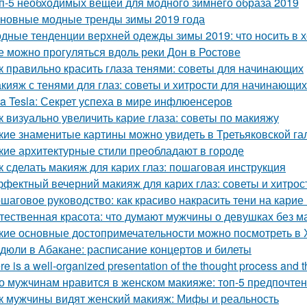
п-5 необходимых вещей для модного зимнего образа 2019
новные модные тренды зимы 2019 года
дные тенденции верхней одежды зимы 2019: что носить в 
е можно прогуляться вдоль реки Дон в Ростове
к правильно красить глаза тенями: советы для начинающих
кияж с тенями для глаз: советы и хитрости для начинающих
ta Tesla: Секрет успеха в мире инфлюенсеров
к визуально увеличить карие глаза: советы по макияжу
кие знаменитые картины можно увидеть в Третьяковской га
кие архитектурные стили преобладают в городе
к сделать макияж для карих глаз: пошаговая инструкция
фектный вечерний макияж для карих глаз: советы и хитрос
шаговое руководство: как красиво накрасить тени на карие 
тественная красота: что думают мужчины о девушках без м
кие основные достопримечательности можно посмотреть в
дюли в Абакане: расписание концертов и билеты
re is a well-organized presentation of the thought process and the
о мужчинам нравится в женском макияже: топ-5 предпочте
к мужчины видят женский макияж: Мифы и реальность