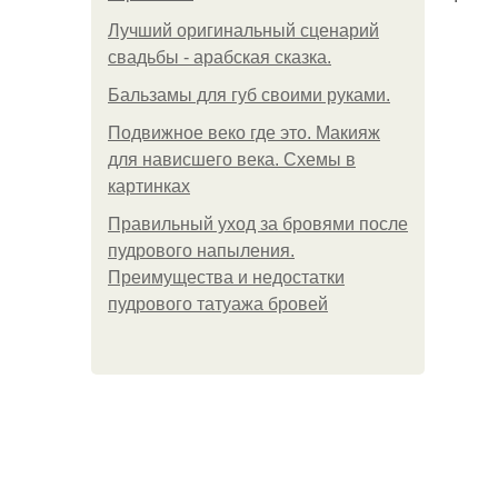
Лучший оригинальный сценарий
свадьбы - арабская сказка.
Бальзамы для губ своими руками.
Подвижное веко где это. Макияж
для нависшего века. Схемы в
картинках
Правильный уход за бровями после
пудрового напыления.
Преимущества и недостатки
пудрового татуажа бровей