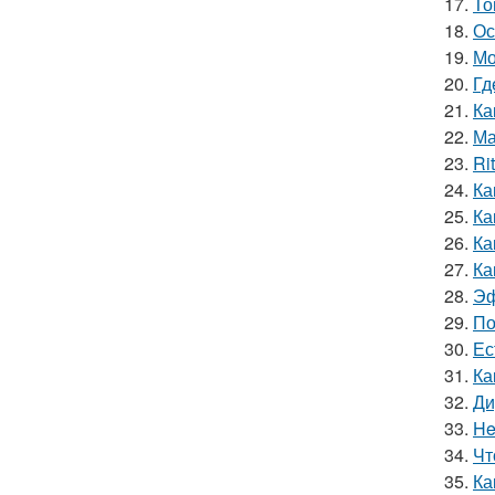
17.
То
18.
Ос
19.
Мо
20.
Гд
21.
Ка
22.
Ма
23.
Ri
24.
Ка
25.
Ка
26.
Ка
27.
Ка
28.
Эф
29.
По
30.
Ес
31.
Ка
32.
Ди
33.
He
34.
Чт
35.
Ка