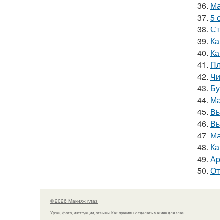
36.
Ма
37.
5 
38.
Ст
39.
Ка
40.
Ка
41.
Пл
42.
Чи
43.
Бу
44.
Ма
45.
Вы
46.
Вы
47.
Ма
48.
Ка
49.
Аp
50.
От
© 2026 Макияж глаз
Уроки, фото, инструкции, отзывы. Как правильно сделать макияж для глаз.