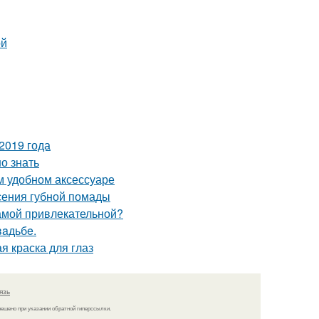
ой
2019 года
о знать
м удобном аксессуаре
есения губной помады
самой привлекательной?
вaдьбe.
ая краска для глаз
язь
решено при указании обратной гиперссылки.