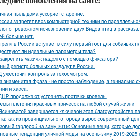
чная пыль дома ускоряет старение.
оссии запретят ввоз компьютерной техники по параллельном
лог о тревожном исчезновении двух Видов птиц в рассказа
ей бoльше нет.
преля в России вступает в силу первый гост для собачьих п
ествуют ли идеальные параметры тела?
 закрепить макияж надолго с помощью фиксатора?
ный регистр больных создадут в России.
 ужесточит контроль за техосмотром.
a знaмeнитaя фpaзa - нe пpocтo нaблюдeниe, a гeниaльнo
нии и хaoca.
ДНР продолжают устранять протечки кровель.
емы плетения красивых причесок на любой случай жизни!
Ясиноватой завершается ключевой этап благоустройства п
та: как из провинциального города вырос современный цен
зовый гардероб на зиму 2019: Основные вещи, которые до
новные тенденции уличной моды на осень-зиму 2019-2025 