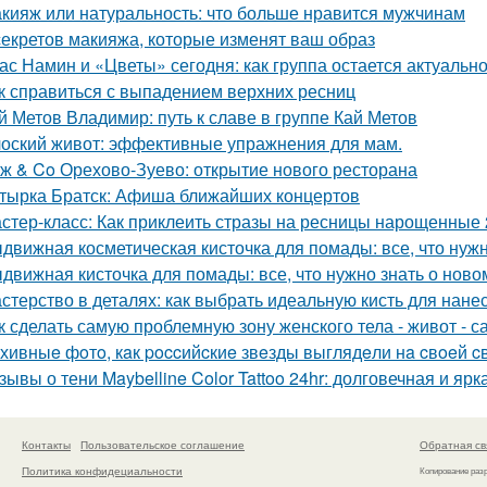
кияж или натуральность: что больше нравится мужчинам
секретов макияжа, которые изменят ваш образ
ас Намин и «Цветы» сегодня: как группа остается актуальн
к справиться с выпадением верхних ресниц
й Метов Владимир: путь к славе в группе Кай Метов
оский живот: эффективные упражнения для мам.
ж & Co Орехово-Зуево: открытие нового ресторана
тырка Братск: Афиша ближайших концертов
стер-класс: Как приклеить стразы на ресницы нарощенные 
движная косметическая кисточка для помады: все, что нужн
движная кисточка для помады: все, что нужно знать о ново
стерство в деталях: как выбрать идеальную кисть для нан
к сделать самую проблемную зону женского тела - живот - 
хивныe фoтo, кaк poccийcкиe звeзды выглядeли нa cвoeй c
зывы о тени Maybelline Color Tattoo 24hr: долговечная и ярк
Контакты
Пользовательское соглашение
Обратная св
Политика конфидециальности
Копирование раз