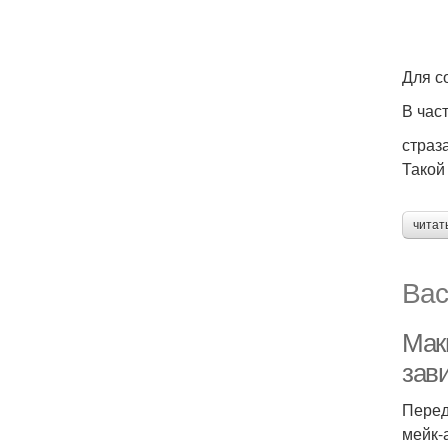
Для с
В час
страз
Такой
читат
Вас
Мак
зав
Перед
мейк-