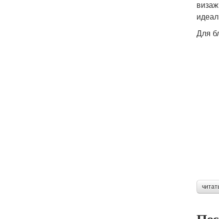
визаж
идеал
Для б
читат
Пос