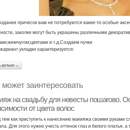
оздания причесок вам не потребуются какие-то особые акс
тности, заколки могут быть украшены различными декорати
ами;жемчугом;цветами и т.д.Создаем пучки
 вариант укладки характеризуется:
ь дальше →
 может заинтересовать
ияж на свадьбу для невесты пошагово. О
исимости от цвета волос
 тем как приступить к нанесению макияжа своими руками 
апа. Для этого нужно учесть оттенок глаз и белого платья,