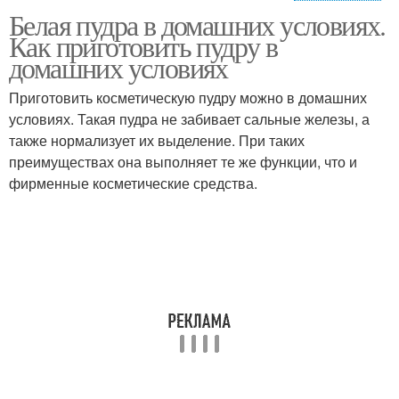
Белая пудра в домашних условиях.
Рисовая пудра
Овсяная пудра
Как приготовить пудру в
домашних условиях
Приготовить косметическую пудру можно в домашних
условиях. Такая пудра не забивает сальные железы, а
Пудры для лица
Прозрачная пудра
также нормализует их выделение. При таких
преимуществах она выполняет те же функции, что и
фирменные косметические средства.
Пудра для жирной кожи
Прозрачные пудры
Пудра для контуринга
Рассыпчатая пудра