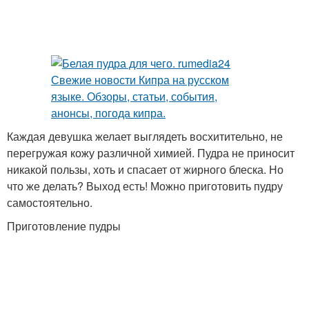
Компактная пудра
дневной макияж глаз
правильный макияж
вечерний макияж глаз
глаз
Каждая девушка желает выглядеть восхитительно, не
макияж для зеленых
перегружая кожу различной химией. Пудра не приносит
темный макияж глаз
глаз
никакой пользы, хоть и спасает от жирного блеска. Но
что же делать? Выход есть! Можно приготовить пудру
самостоятельно.
Приготовление пудры
как сделать макияж глаз
Пудра под глазами
Пудра для кожи
Минеральная пудра