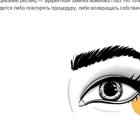
ивание ресниц — эффектная замена макияжа глаз. Но тольк
дится либо повторять процедуру, либо возвращать собстве