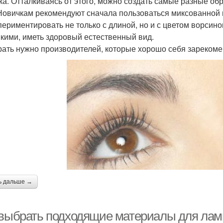
ка. Отталкиваясь от этого, можно создать самые разные об
 Новичкам рекомендуют сначала пользоваться миксованной п
периментировать не только с длиной, но и с цветом ворсин
пкими, иметь здоровый естественный вид.
ать нужно производителей, которые хорошо себя зарекоме
ь дальше →
 выбрать подходящие материалы для лам