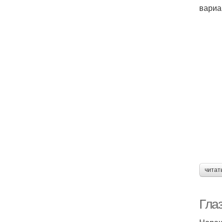
вариа
читат
Гла