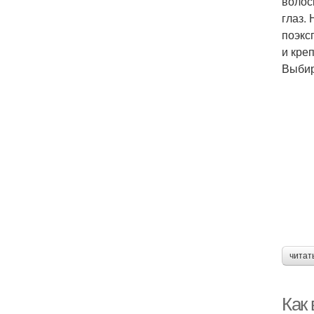
волос
глаз.
поэкс
и кре
Выбир
читат
Как