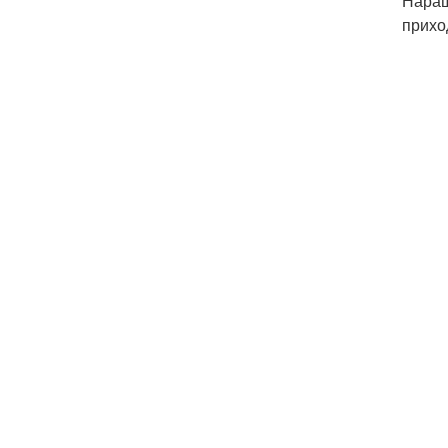
Наращ
прихо