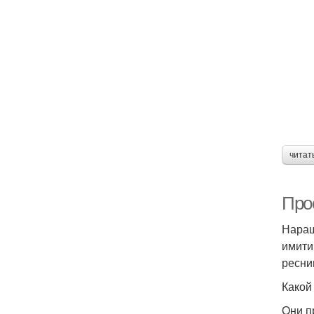
читат
Про
Наращ
имити
ресни
Какой
Они п