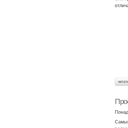
отлич
читат
Про
Понад
Самым