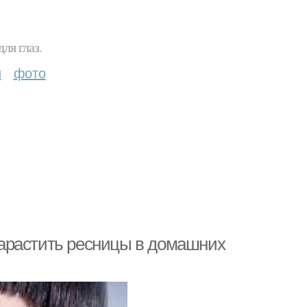
ля глаз.
и
фото
арастить ресницы в домашних