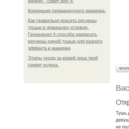
Велнес - совет дня: II.
Коррекция перманентного макияжа.
Как правильно красить ресницы
тушью в домашних условия.
Гениально! 4 способа накрасить
ресницы одной тушью для разного
эффекта в макияже
Этапы ухода за кожей лица твой
секрет успеха.
читат
Вас
Отк
Тушь 
девуш
не по