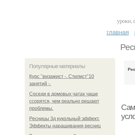
уроки, 
главная
Рес
Популярные материалы
Ре
Курс "визажист -. Стилист"10
занятий -.
Соседи в домовых чатах чаще
ссорятся, чем реально решают
Сам
проблемы.
усл
Ресницы 3д кукольный эффект.
Эффекты наращивания ресниц