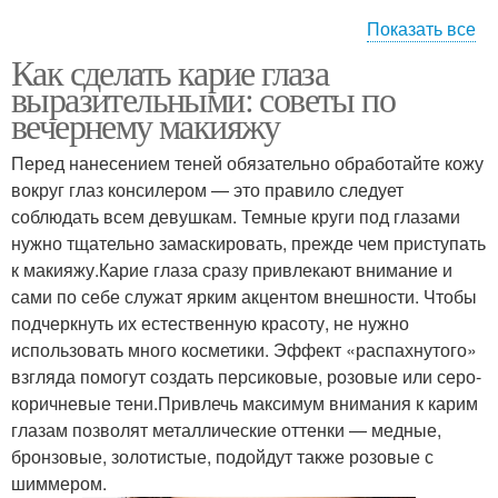
Показать все
Как сделать карие глаза
Глаз в вечернем
Эффект для вечернего
выразительными: советы по
макияже
макияжа
вечернему макияжу
Перед нанесением теней обязательно обработайте кожу
вокруг глаз консилером — это правило следует
Оттенки в макияже
Макияж для девушек
соблюдать всем девушкам. Темные круги под глазами
нужно тщательно замаскировать, прежде чем приступать
к макияжу.Карие глаза сразу привлекают внимание и
сами по себе служат ярким акцентом внешности. Чтобы
Макияж для смуглой
Дневный макияж
подчеркнуть их естественную красоту, не нужно
кожи
использовать много косметики. Эффект «распахнутого»
взгляда помогут создать персиковые, розовые или серо-
коричневые тени.Привлечь максимум внимания к карим
глазам позволят металлические оттенки — медные,
Вечерний макияж
Макияж на карие глаза
бронзовые, золотистые, подойдут также розовые с
шиммером.