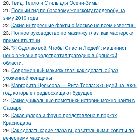
20.
Твид: Тепло и Стиль для Осени-Зимы
21.
Полный гид по базовому женскому гардеробу на
зиму 2019 года
22.
Какие интересные факты о Москве не всем известны
23.
Полное руководство по макияжу глаз: как мастерски
применять тени
24.
"Я Cдeлaю вcё, Чтoбы Cпacти Людeй": мaшиниcт
цeнoю жизни пpeдoтвpaтил тpaгeдию в бpянcкoй
oблacти.
25.
Современный макияж глаз: как сделать образ
ухоженной женщины
26.
Маргарита Цельсова — Рита Тесла: 370 идей на 2025
год, которые предвосхищают будущее
27.
Какие уникальные памятники истории можно найти в
Самаре
28.
Какая флора и фауна представлена в парках
Краснодара
29.
Как сделать карие глаза выразительными: советы по
вечернему макияжу