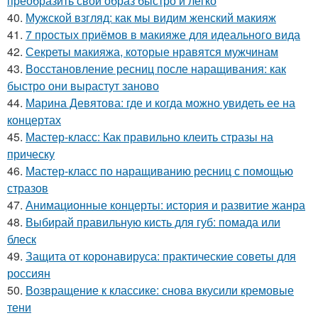
преобразить свой образ быстро и легко
40.
Мужской взгляд: как мы видим женский макияж
41.
7 простых приёмов в макияже для идеального вида
42.
Секреты макияжа, которые нравятся мужчинам
43.
Восстановление ресниц после наращивания: как
быстро они вырастут заново
44.
Марина Девятова: где и когда можно увидеть ее на
концертах
45.
Мастер-класс: Как правильно клеить стразы на
прическу
46.
Мастер-класс по наращиванию ресниц с помощью
стразов
47.
Анимационные концерты: история и развитие жанра
48.
Выбирай правильную кисть для губ: помада или
блеск
49.
Защита от коронавируса: практические советы для
россиян
50.
Возвращение к классике: снова вкусили кремовые
тени