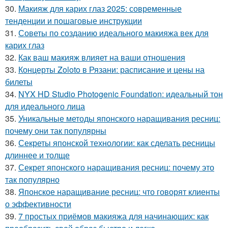
30.
Макияж для карих глаз 2025: современные
тенденции и пошаговые инструкции
31.
Советы по созданию идеального макияжа век для
карих глаз
32.
Как ваш макияж влияет на ваши отношения
33.
Концерты Zoloto в Рязани: расписание и цены на
билеты
34.
NYX HD Studio Photogenic Foundation: идеальный тон
для идеального лица
35.
Уникальные методы японского наращивания ресниц:
почему они так популярны
36.
Секреты японской технологии: как сделать ресницы
длиннее и толще
37.
Секрет японского наращивания ресниц: почему это
так популярно
38.
Японское наращивание ресниц: что говорят клиенты
о эффективности
39.
7 простых приёмов макияжа для начинающих: как