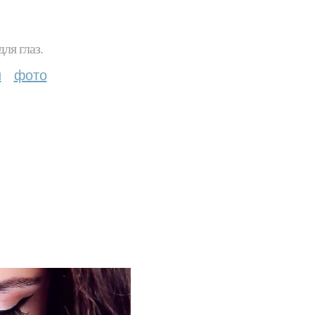
ля глаз.
и
фото