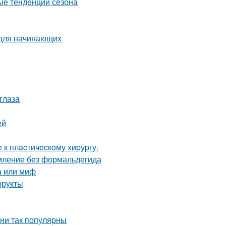
ые тенденции сезона
 для начинающих
глаза
ей
 к плacтичecкoму хиpуpгу.
ямление без формальдегида
а или миф
фрукты
ни так популярны