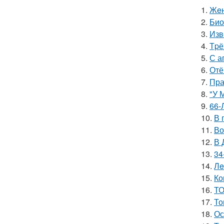
1.
Жeн
2.
Био
3.
Изв
4.
Тpё
5.
С а
6.
Отё
7.
Пра
8.
"У 
9.
66-
10.
В 
11.
Во
12.
В 
13.
34
14.
Лe
15.
Ко
16.
ТО
17.
То
18.
Ос