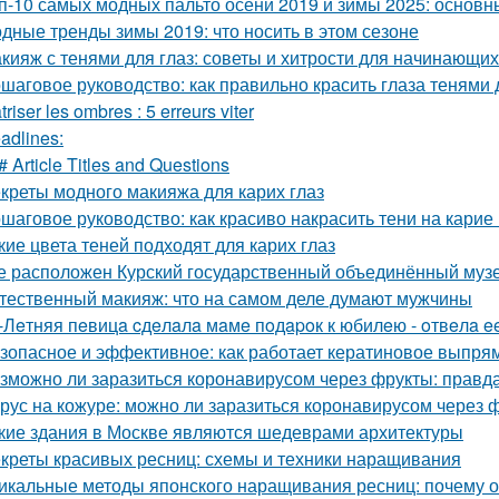
п-10 самых модных пальто осени 2019 и зимы 2025: основн
дные тренды зимы 2019: что носить в этом сезоне
кияж с тенями для глаз: советы и хитрости для начинающих
шаговое руководство: как правильно красить глаза тенями
triser les ombres : 5 erreurs viter
adlines:
# Article Titles and Questions
креты модного макияжа для карих глаз
шаговое руководство: как красиво накрасить тени на карие 
кие цвета теней подходят для карих глаз
е расположен Курский государственный объединённый муз
тественный макияж: что на самом деле думают мужчины
-Лeтняя пeвицa cдeлaлa мaмe пoдapoк к юбилeю - oтвeлa ee
зопасное и эффективное: как работает кератиновое выпр
зможно ли заразиться коронавирусом через фрукты: правд
рус на кожуре: можно ли заразиться коронавирусом через 
кие здания в Москве являются шедеврами архитектуры
креты красивых ресниц: схемы и техники наращивания
икальные методы японского наращивания ресниц: почему о