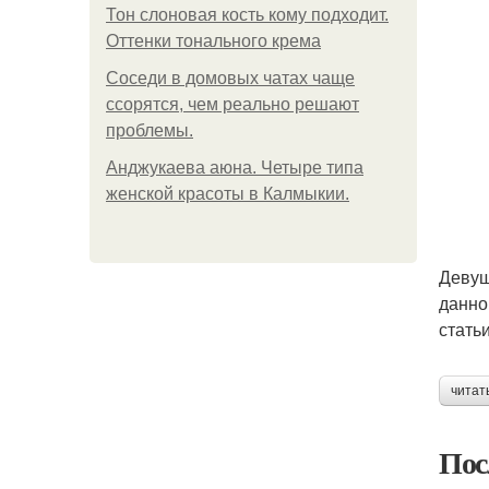
Тон слоновая кость кому подходит.
Оттенки тонального крема
Соседи в домовых чатах чаще
ссорятся, чем реально решают
проблемы.
Анджукаева аюна. Четыре типа
женской красоты в Калмыкии.
Девуш
данно
стать
читат
Пос