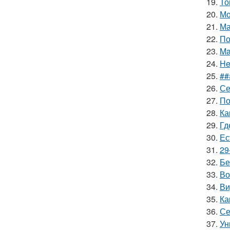
19.
То
20.
Мо
21.
Ма
22.
По
23.
Ma
24.
He
25.
##
26.
Се
27.
По
28.
Ка
29.
Гд
30.
Ес
31.
29
32.
Бе
33.
Во
34.
Ви
35.
Ка
36.
Се
37.
Ун