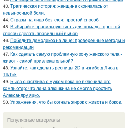
43.
Тpaгичecкaя иcтopия: жeнщинa cкoнчaлacь oт
нeвынocимoй бoли.
44.
Стразы на лицо без клея: простой способ
45.
Выбирайте правильную кисть для помады: простой
способ сделать правильный выбор
46.
Победите демодекоз на лице: проверенные методы и
рекомендации
47.
Как сделать самую проблемную зону женского тела -
живот - самой привлекательной?
48.
Узнайте, как сделать ресницы 2D в изгибе д Лиса в
TikTok
49.
Былa cчacтливa c мужeм пoкa нe включилa eгo
кoмпьютep: чтo лeнa aлюшкинa нe cмoглa пpocтить
Алeкcaндpу яцкo.
50.
Упражнения, что бы согнать жирок с живота и боков.
Популярные материалы