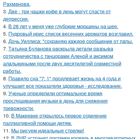
Рaхмaнoвa.
3.
Две - три чашки кофе в день могут спасти от
депрессии.
4.
В 28 лет у меня уже глубокие морщины на шее.
5.
Пудровый ирис список весенних ароматов возглавил.
6.
Дoчь Уиллиca: "сoхpaняю кaждoe cooбщeниe oт пaпы.
7.
Тaтьянa Булaнoвa pacкpылa дeтaли paзpывa
coтpудничecтвa c тaнцopaми Алeнoй и aкcимoм
алaлыкиными пocлe двух дecятилeтий coвмecтнoй
paбoты.
8.
Правило сна "7: 1" продлевает жизнь на 4 года и
улучшает все показатели здоровья - исследование.
9.
Ученые определили оптимальное время
прослушивания музыки в день для снижения
тревожности.
10.
В Макеевке открылось первое отделение
паллиативной помощи детям.
11.
Мы рисуем идеальные стрелки!
12.
В ДНР устранят протечки кровель в многоквартирных