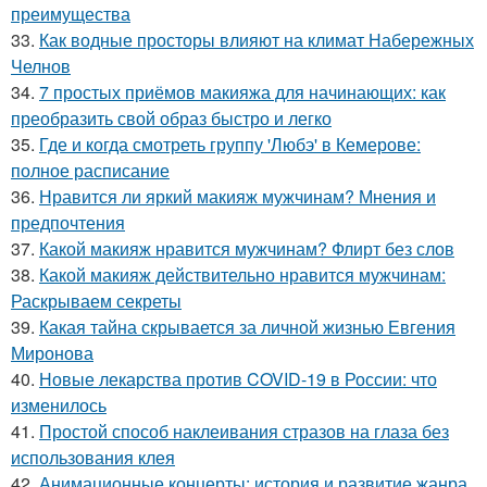
преимущества
33.
Как водные просторы влияют на климат Набережных
Челнов
34.
7 простых приёмов макияжа для начинающих: как
преобразить свой образ быстро и легко
35.
Где и когда смотреть группу 'Любэ' в Кемерове:
полное расписание
36.
Нравится ли яркий макияж мужчинам? Мнения и
предпочтения
37.
Какой макияж нравится мужчинам? Флирт без слов
38.
Какой макияж действительно нравится мужчинам:
Раскрываем секреты
39.
Какая тайна скрывается за личной жизнью Евгения
Миронова
40.
Новые лекарства против COVID-19 в России: что
изменилось
41.
Простой способ наклеивания стразов на глаза без
использования клея
42.
Анимационные концерты: история и развитие жанра