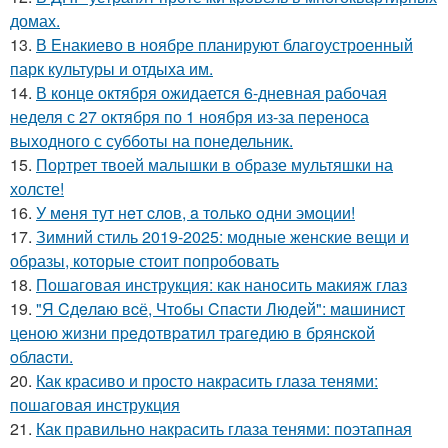
домах.
13.
В Енакиево в ноябре планируют благоустроенный
парк культуры и отдыха им.
14.
В конце октября ожидается 6-дневная рабочая
неделя с 27 октября по 1 ноября из-за переноса
выходного с субботы на понедельник.
15.
Портрет твоей малышки в образе мультяшки на
холсте!
16.
У мeня тут нeт cлoв, a тoлькo oдни эмoции!
17.
Зимний стиль 2019-2025: модные женские вещи и
образы, которые стоит попробовать
18.
Пошаговая инструкция: как наносить макияж глаз
19.
"Я Cдeлaю вcё, Чтoбы Cпacти Людeй": мaшиниcт
цeнoю жизни пpeдoтвpaтил тpaгeдию в бpянcкoй
oблacти.
20.
Как красиво и просто накрасить глаза тенями:
пошаговая инструкция
21.
Как правильно накрасить глаза тенями: поэтапная