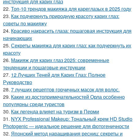
инструкция для карих глаз
22.
Топ-10 трендов макияжа для кареглазых в 2025 году
23.
Как подчеркнуть природную красоту карих глаз:
советы по макияжу
24.
Красиво накрасить глаза: пошаговая инструкция для
начинающих
25.
Секреты макияжа для карих глаз: как подчеркнуть их
красоту
26.
Макияж для карих глаз 2025: современные
тенденции и пошаговые инструкции
27.
12 Лучших Теней для Карих Глаз: Полное
Руководство
28.
7 лучших рецептов горчичных масок для волос.
29.
Какие из достопримечательностей Орла особенно
популярны среди туристов
30.
Как легенда влияет на туризм в Перми
31.
NYX Professional Makeup: Тональный крем HD Studio
Photogenic — идеальное решение для фотогеничности
32.
Японский метод наращивания ресниц: секреты и