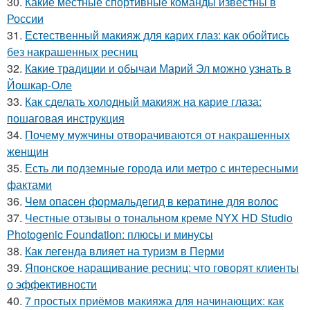
30.
Какие местные спортивные команды известны в
России
31.
Естественный макияж для карих глаз: как обойтись
без накрашенных ресниц
32.
Какие традиции и обычаи Марий Эл можно узнать в
Йошкар-Оле
33.
Как сделать холодный макияж на карие глаза:
пошаговая инструкция
34.
Почему мужчины отворачиваются от накрашенных
женщин
35.
Есть ли подземные города или метро с интересными
фактами
36.
Чем опасен формальдегид в кератине для волос
37.
Честные отзывы о тональном креме NYX HD Studio
Photogenic Foundation: плюсы и минусы
38.
Как легенда влияет на туризм в Перми
39.
Японское наращивание ресниц: что говорят клиенты
о эффективности
40.
7 простых приёмов макияжа для начинающих: как