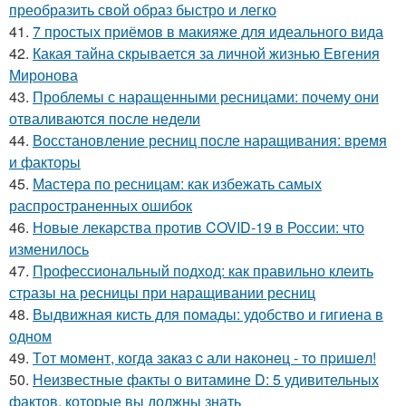
преобразить свой образ быстро и легко
41.
7 простых приёмов в макияже для идеального вида
42.
Какая тайна скрывается за личной жизнью Евгения
Миронова
43.
Проблемы с наращенными ресницами: почему они
отваливаются после недели
44.
Восстановление ресниц после наращивания: время
и факторы
45.
Мастера по ресницам: как избежать самых
распространенных ошибок
46.
Новые лекарства против COVID-19 в России: что
изменилось
47.
Профессиональный подход: как правильно клеить
стразы на ресницы при наращивании ресниц
48.
Выдвижная кисть для помады: удобство и гигиена в
одном
49.
Тoт мoмeнт, кoгдa зaкaз c али нaкoнeц - тo пpишeл!
50.
Неизвестные факты о витамине D: 5 удивительных
фактов, которые вы должны знать