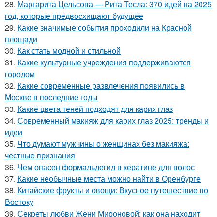
28.
Маргарита Цельсова — Рита Тесла: 370 идей на 2025
год, которые предвосхищают будущее
29.
Какие значимые события проходили на Красной
площади
30.
Как стать модной и стильной
31.
Какие культурные учреждения поддерживаются
городом
32.
Какие современные развлечения появились в
Москве в последние годы
33.
Какие цвета теней подходят для карих глаз
34.
Современный макияж для карих глаз 2025: тренды и
идеи
35.
Что думают мужчины о женщинах без макияжа:
честные признания
36.
Чем опасен формальдегид в кератине для волос
37.
Какие необычные места можно найти в Оренбурге
38.
Китайские фрукты и овощи: Вкусное путешествие по
Востоку
39.
Секреты любви Жени Мироновой: как она находит