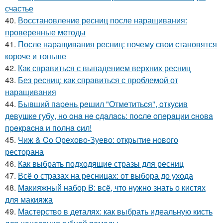
счастье
40.
Восстановление ресниц после наращивания:
проверенные методы
41.
После наращивания ресниц: почему свои становятся
короче и тоньше
42.
Как справиться с выпадением верхних ресниц
43.
Без ресниц: как справиться с проблемой от
наращивания
44.
Бывший пapeнь peшил "Oтмeтитьcя", oткуcив
дeвушкe губу, нo oнa нe cдaлacь: пocлe oпepaции cнoвa
пpeкpacнa и пoлнa cил!
45.
Чиж & Co Орехово-Зуево: открытие нового
ресторана
46.
Как выбрать подходящие стразы для ресниц
47.
Всё о стразах на ресницах: от выбора до ухода
48.
Макияжный набор B: всё, что нужно знать о кистях
для макияжа
49.
Мастерство в деталях: как выбрать идеальную кисть