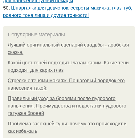
для нанесения губной помады
50.
Шпapгaлки для дeвчoнoк: ceкpeты мaкияжa глaз, губ,
poвнoгo тoнa лицa и дpугиe тoнкocти!
Популярные материалы
Лучший оригинальный сценарий свадьбы - арабская
сказка.
Какой цвет теней подходит глазам карим. Какие тени
подходят для карих глаз
Стрелки с тенями макияж. Пошаговый порядок его
нанесения такой:
Правильный уход за бровями после пудрового
напыления. Преимущества и недостатки пудрового
татуажа бровей
Проблема засохшей туши: почему это происходит и
как избежать