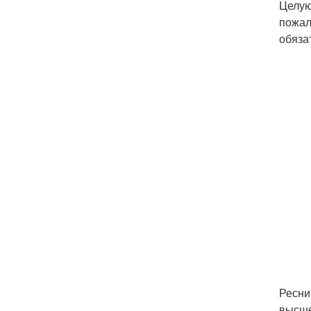
Целую
пожал
обяза
Ресни
высше