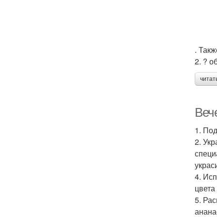
. Так
2. ? 
читат
Вече
1. По
2. Ук
специ
украс
4. Ис
цвета
5. Ра
анана