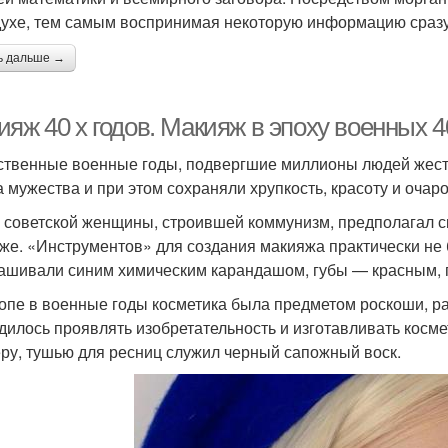
духе, тем самым воспринимая некоторую информацию сразу 
ь дальше →
яж 40 х годов. Макияж в эпоху военных 4
ственные военные годы, подвергшие миллионы людей жес
а мужества и при этом сохраняли хрупкость, красоту и оча
 советской женщины, строившей коммунизм, предполагал скр
же. «Инструментов» для создания макияжа практически не 
ашивали синим химическим карандашом, губы — красным, 
опе в военные годы косметика была предметом роскоши, 
дилось проявлять изобретательность и изготавливать косме
ру, тушью для ресниц служил черный сапожный воск.