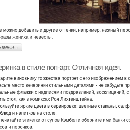
же можно добавить и другие оттенки, например, нежный пер
образы жениха и невесты.
ь дальше →
ринка в стиле поп-арт. Отличная идея.
дарите виновнику торжества портрет с его изображением в с
расьте место вечеринки стильными деталями - не забудьте пр
альные флажки с надписями поздравлений, восклицаний, с 
ить стол, как в комиксах Роя Лихтенштейна.
пользуйте яркие цвета в сервировке: цветные стаканы, салф
 блюд и напитков на столе.
спечатайте этикетки от супов Кэмбел и оберните ими банки 
сов и персиков.