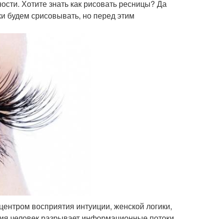
ости. Хотите знать как рисовать ресницы? Да
нки будем срисовывать, но перед этим
центром восприятия интуиции, женской логики,
ния человек разрывает информационные потоки