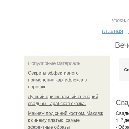
уроки, 
главная
Веч
Популярные материалы
Св
Секреты эффективного
применения картифлекса в
порошке
Лучший оригинальный сценарий
Свад
свадьбы - арабская сказка.
Свадь
Макияж под синий костюм. Макияж
1. ? д
к синему платью: самые
- Обра
эффектные образы