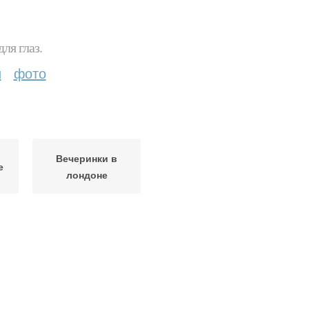
ля глаз.
и
фото
Вечеринки в
е
лондоне