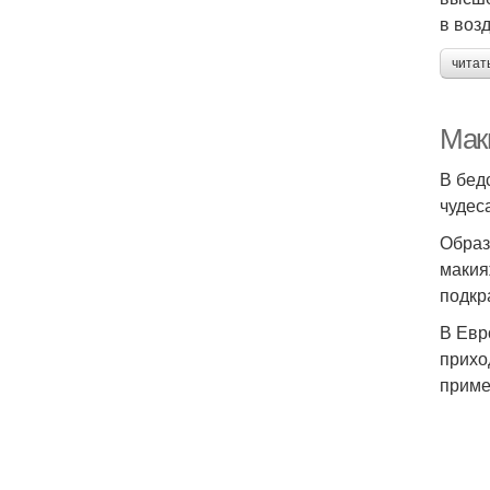
в воз
читат
Маки
В бед
чудес
Образ
макия
подкр
В Евр
прихо
приме