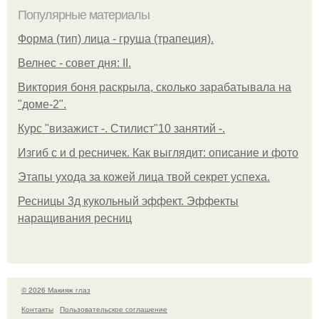
Популярные материалы
Форма (тип) лица - груша (трапеция).
Велнес - совет дня: II.
Виктория боня раскрыла, сколько зарабатывала на
"доме-2".
Курс "визажист -. Стилист"10 занятий -.
Изгиб c и d ресничек. Как выглядит: описание и фото
Этапы ухода за кожей лица твой секрет успеха.
Ресницы 3д кукольный эффект. Эффекты
наращивания ресниц
© 2026 Макияж глаз
Контакты
Пользовательское соглашение