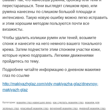
перестараешься. Тени выглядят слишком ярко, или
румяна нанесены по слишком большой площади и
интенсивно. Такую новую ошибку можно легко исправить
и этим хорошим методом пользуются почти все
визажисты.
Чтобы удалить излишки румян или теней, возьмите
спонж и нанесите на него немного вашего тонального
крема. Затем подчистите этим спонжем участки кожи,
которые нужно подправить. Легкими движениями
пройдитесь по тему.
Подробнее читайте информацию о дневном макияже
глаз по ссылке
http://makiyazhglaz.com/vidy-makiyazha-glaz/dnevnoy-
makiyazh-glaz
Категории:
макияж глаз нависшее веко
,
как сделать макияж глаз
,
макияж для
зеленых глаз
,
красивый макияж глаз
,
вечерний макияж глаз
,
дневной макияж глаз
,