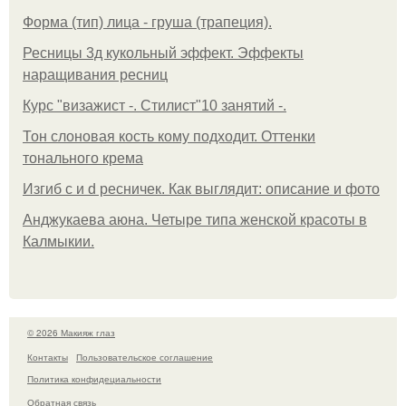
Форма (тип) лица - груша (трапеция).
Ресницы 3д кукольный эффект. Эффекты
наращивания ресниц
Курс "визажист -. Стилист"10 занятий -.
Тон слоновая кость кому подходит. Оттенки
тонального крема
Изгиб c и d ресничек. Как выглядит: описание и фото
Анджукаева аюна. Четыре типа женской красоты в
Калмыкии.
© 2026 Макияж глаз
Контакты
Пользовательское соглашение
Политика конфидециальности
Обратная связь