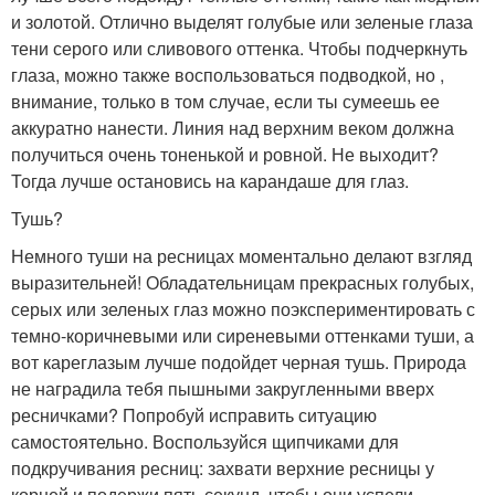
и золотой. Отлично выделят голубые или зеленые глаза
тени серого или сливового оттенка. Чтобы подчеркнуть
глаза, можно также воспользоваться подводкой, но ,
внимание, только в том случае, если ты сумеешь ее
аккуратно нанести. Линия над верхним веком должна
получиться очень тоненькой и ровной. Не выходит?
Тогда лучше остановись на карандаше для глаз.
Тушь?
Немного туши на ресницах моментально делают взгляд
выразительней! Обладательницам прекрасных голубых,
серых или зеленых глаз можно поэкспериментировать с
темно-коричневыми или сиреневыми оттенками туши, а
вот кареглазым лучше подойдет черная тушь. Природа
не наградила тебя пышными закругленными вверх
ресничками? Попробуй исправить ситуацию
самостоятельно. Воспользуйся щипчиками для
подкручивания ресниц: захвати верхние ресницы у
корней и подержи пять секунд, чтобы они успели