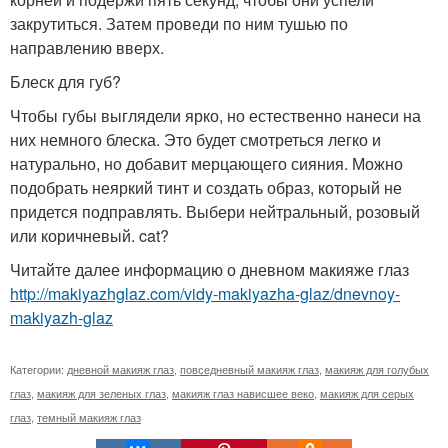
закрутиться. Затем проведи по ним тушью по
направлению вверх.
Блеск для губ?
Чтобы губы выглядели ярко, но естественно нанеси на
них немного блеска. Это будет смотреться легко и
натурально, но добавит мерцающего сияния. Можно
подобрать неяркий тинт и создать образ, который не
придется подправлять. Выбери нейтральный, розовый
или коричневый. cat?
Читайте далее информацию о дневном макияже глаз
http://makiyazhglaz.com/vidy-makiyazha-glaz/dnevnoy-
makiyazh-glaz
Категории:
дневной макияж глаз
,
повседневный макияж глаз
,
макияж для голубых
глаз
,
макияж для зеленых глаз
,
макияж глаз нависшее веко
,
макияж для серых
глаз
,
темный макияж глаз