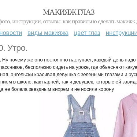
МАКИЯЖ ГЛАЗ
фото, инструкции, отзывы. как правильно сделать макияж д
новости
виды макияжа
цвет глаз
инструкци
0. Утро.
. Ну почему же оно постоянно наступает, каждый день надо 
лассников, бесполезно сидеть на уроке, где объясняют каку
ная, ангельски красивая девушка с зелеными глазами и ру
нием в школе, как парней, так и девушек, которые ей завид
да не болела звездным вихрем и не носила корону