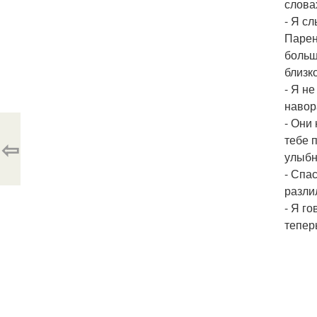
слова
- Я с
Парен
больш
близк
- Я не
навор
- Они 
тебе 
⇦
улыбн
- Спа
разли
- Я г
тепер