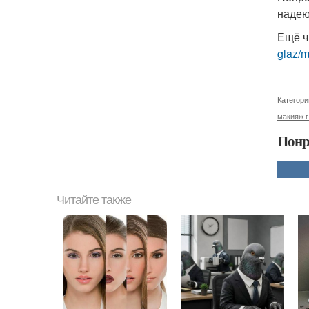
надею
Ещё ч
glaz/m
Категори
макияж г
Понр
Читайте также