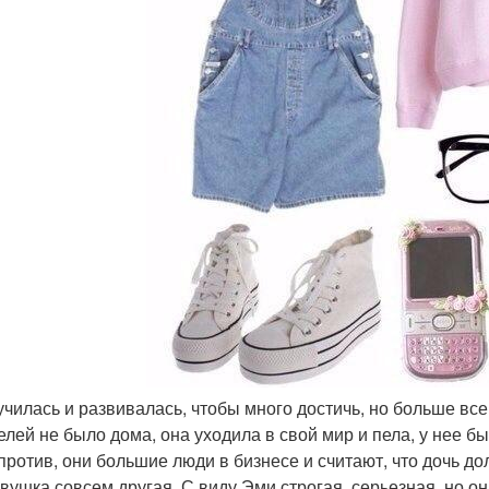
 училась и развивалась, чтобы много достичь, но больше вс
елей не было дома, она уходила в свой мир и пела, у нее 
против, они большие люди в бизнесе и считают, что дочь дол
евушка совсем другая. С виду Эми строгая, серьезная, но он