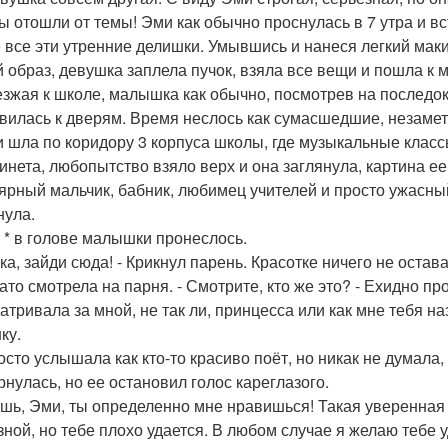
мы отошли от темы! Эми как обычно проснулась в 7 утра и вст
 все эти утренние делишки. Умывшись и нанеся легкий мак
 образ, девушка заплела пучок, взяла все вещи и пошла к 
зжая к школе, малышка как обычно, посмотрев на последок
вилась к дверям. Время неслось как сумасшедшие, незамет
 шла по коридору 3 корпуса школы, где музыкальные клас
бинета, любопытство взяло верх и она заглянула, картина е
ярный мальчик, бабник, любимец учителей и просто ужасный
нула.
т * в голове малышки пронеслось.
-ка, зайди сюда! - Крикнул парень. Красотке ничего не остав
ато смотрела на парня. - Смотрите, кто же это? - Ехидно п
атривала за мной, не так ли, принцесса или как мне тебя н
ку.
осто услышала как кто-то красиво поёт, но никак не думала,
рнулась, но ее остановил голос кареглазого.
ешь, Эми, ты определенно мне нравишься! Такая уверенная 
зной, но тебе плохо удается. В любом случае я желаю тебе у