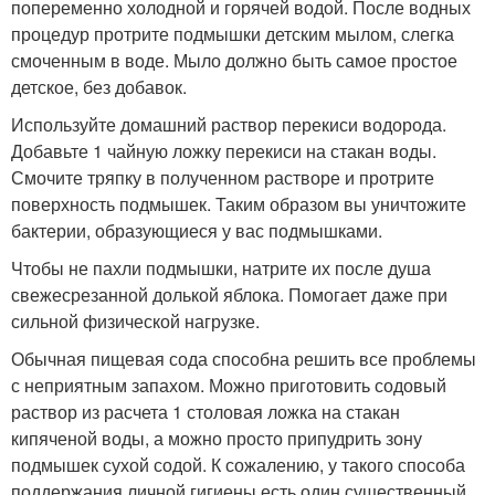
попеременно холодной и горячей водой. После водных
процедур протрите подмышки детским мылом, слегка
смоченным в воде. Мыло должно быть самое простое
детское, без добавок.
Используйте домашний раствор перекиси водорода.
Добавьте 1 чайную ложку перекиси на стакан воды.
Смочите тряпку в полученном растворе и протрите
поверхность подмышек. Таким образом вы уничтожите
бактерии, образующиеся у вас подмышками.
Чтобы не пахли подмышки, натрите их после душа
свежесрезанной долькой яблока. Помогает даже при
сильной физической нагрузке.
Обычная пищевая сода способна решить все проблемы
с неприятным запахом. Можно приготовить содовый
раствор из расчета 1 столовая ложка на стакан
кипяченой воды, а можно просто припудрить зону
подмышек сухой содой. К сожалению, у такого способа
поддержания личной гигиены есть один существенный