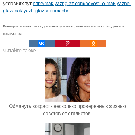
условиях тут
http://makiyazhglaz.com/novosti-o-makiyazhe-
glaz/makiyazh-glaz-v-domashn...
Категории:
макияж глаз в домашних условиях
,
вечерний макияж глаз
,
дневной
макияж глаз
Читайте также
Обмануть возраст - несколько проверенных жизнью
советов от стилистов.