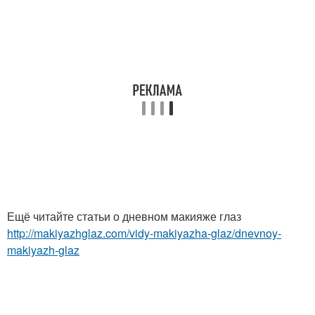
Ещё читайте статьи о дневном макияже глаз
http://makiyazhglaz.com/vidy-makiyazha-glaz/dnevnoy-
makiyazh-glaz