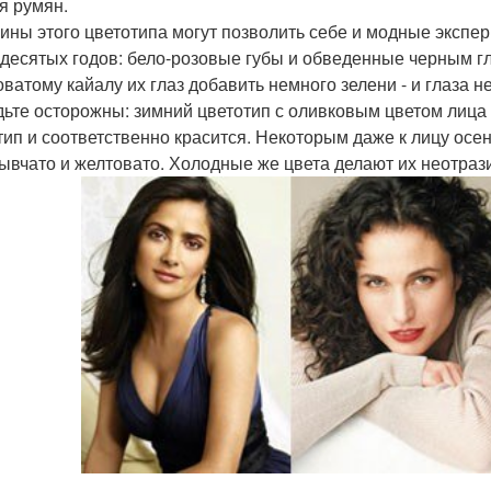
я румян.
ны этого цветотипа могут позволить себе и модные экспер
десятых годов: бело-розовые губы и обведенные черным гл
оватому кайалу их глаз добавить немного зелени - и глаза 
дьте осторожны: зимний цветотип с оливковым цветом лица
тип и соответственно красится. Некоторым даже к лицу осе
ывчато и желтовато. Холодные же цвета делают их неотра