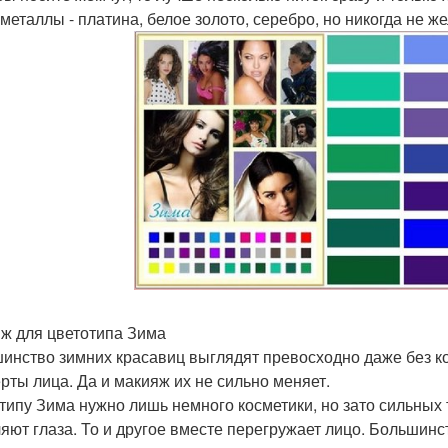
металлы - платина, белое золото, серебро, но никогда не же
ж для цветотипа Зима
инство зимних красавиц выглядят превосходно даже без ко
ерты лица. Да и макияж их не сильно меняет.
типу Зима нужно лишь немного косметики, но зато сильных т
яют глаза. То и другое вместе перегружает лицо. Большинс