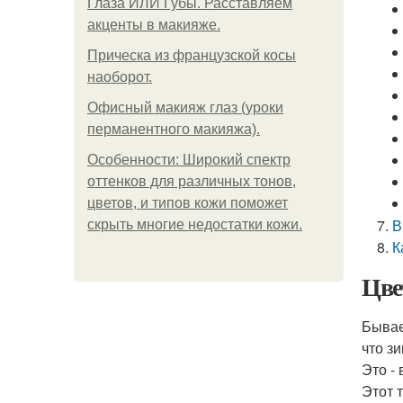
Глаза ИЛИ Губы. Расставляем
акценты в макияже.
Прическа из французской косы
наоборот.
Офисный макияж глаз (уроки
перманентного макияжа).
Особенности: Широкий спектр
оттенков для различных тонов,
цветов, и типов кожи поможет
В
скрыть многие недостатки кожи.
К
Цве
Бывае
что з
Это -
Этот 