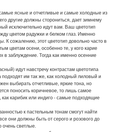
 самые ясные и отчетливые и самые холодные из
чего другие должны сторониться, дает зимнему
ный исключительно идут вам. Ваш цветотип
между цветом радужки и белком глаз. Именно
. К сожалению, этот цветотип довольно часто в
ым цветам осени, особенно те, у кого карие
х в заблуждение. Тогда как именно осенние
сный) идут навстречу контрастам цветотипа
 подходят им так же, как холодный лиловый и
жен выбирать отчетливые, яркие тона, но
ется поносить коричневое, то лишь самое
, как карибик или индиго - самые подходящие
анностью к пастельным тонам смогут найти
все они должны быть от серого и розового до
о очень светлые.