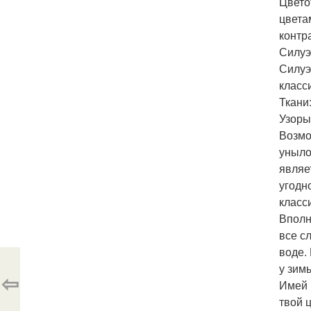
Цвето
цвета
контр
Силуэ
Силуэ
класс
Ткани
Узоры
Возмо
уныло
являе
угодн
класс
Вполн
все с
воде.
у зим
⇦
Имей 
твой 