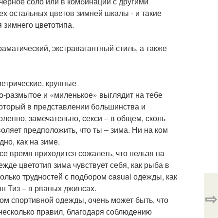
 черное соло или в комбинации с другими
ех остальных цветов зимней шкалы - и такие
 зимнего цветотипа.
раматический, экстравагантный стиль, а также
метрические, крупные
но-размытое и «миленькое» выглядит на тебе
 который в представлении большинства и
лепно, замечательно, секси – в общем, сколь
воляет предположить, что ты – зима. Ни на ком
но, как на зиме.
все время приходится сожалеть, что нельзя на
жде цветотип зима чувствует себя, как рыба в
столько трудностей с подбором casual одежды, как
он Тиз – в рваных джинсах.
⇨
ром спортивной одежды, очень может быть, что
 несколько правил, благодаря соблюдению