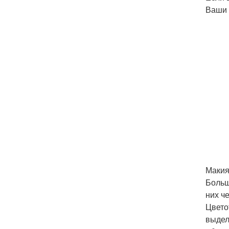
Ваши 
Макия
Больш
них ч
Цвето
выдел