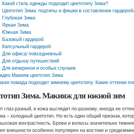
Какой стиль одежды подходит цветотипу Зима?
Цветотип Зима: подтипы и фишки в составлении гардероб
Глубокая Зима
Яркая Зима
Южная Зима
Базовый гардероб
Капсульный гардероб
Для офиса/ повседневный
Для отдыха/ путешествий
Для вечеринок и особых случаев
идео Макияж цветотип Зима
акая помада подходит зимнему цветотипу. Какие оттенки п
тотип Зима. Макияж для южной зим
т глаз разный, и кожа выглядит по-разному, иногда ее оттен
има – холодный цветотип. Но есть один общий признак, кот
 высокая контрастность. Брови и волосы значительно темнее
тип внешности особенно популярен на востоке и средиземно