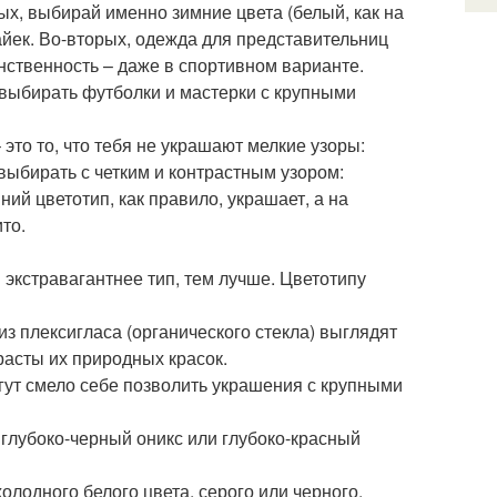
ых, выбирай именно зимние цвета (белый, как на
айек. Во-вторых, одежда для представительниц
нственность – даже в спортивном варианте.
 выбирать футболки и мастерки с крупными
это то, что тебя не украшают мелкие узоры:
выбирать с четким и контрастным узором:
ий цветотип, как правило, украшает, а на
то.
м экстравагантнее тип, тем лучше. Цветотипу
з плексигласа (органического стекла) выглядят
асты их природных красок.
гут смело себе позволить украшения с крупными
 глубоко-черный оникс или глубоко-красный
холодного белого цвета, серого или черного.