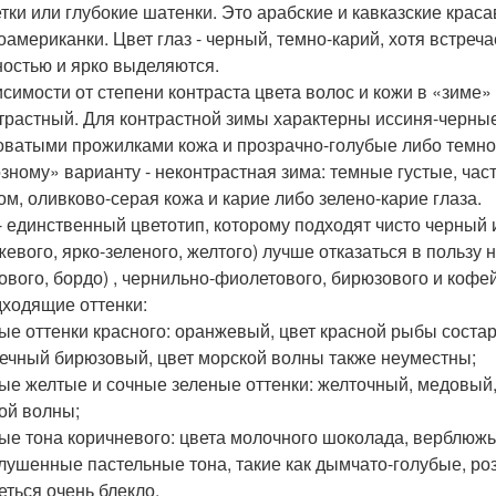
тки или глубокие шатенки. Это арабские и кавказские краса
оамериканки. Цвет глаз - черный, темно-карий, хотя встреча
остью и ярко выделяются.
исимости от степени контраста цвета волос и кожи в «зиме»
трастный. Для контрастной зимы характерны иссиня-черные
оватыми прожилками кожа и прозрачно-голубые либо темно
зному» варианту - неконтрастная зима: темные густые, ч
ом, оливково-серая кожа и карие либо зелено-карие глаза.
- единственный цветотип, которому подходят чисто черный 
жевого, ярко-зеленого, желтого) лучше отказаться в польз
ового, бордо) , чернильно-фиолетового, бирюзового и кофей
ходящие оттенки:
лые оттенки красного: оранжевый, цвет красной рыбы состар
нечный бирюзовый, цвет морской волны также неуместны;
лые желтые и сочные зеленые оттенки: желточный, медовы
ой волны;
лые тона коричневого: цвета молочного шоколада, верблюжь
глушенные пастельные тона, такие как дымчато-голубые, роз
еться очень блекло.