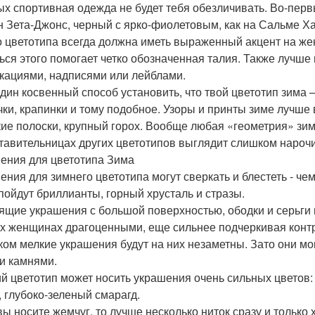
ых спортивная одежда не будет тебя обезличивать. Во-перв
н Зета-Джонс, черный с ярко-фиолетовым, как на Сальме Х
о цветотипа всегда должна иметь выраженный акцент на же
ься этого помогает четко обозначенная талия. Также лучше
кациями, надписями или лейблами.
дин косвенный способ установить, что твой цветотип зима – 
чки, крапинки и тому подобное. Узоры и принты зиме лучше 
ие полоски, крупный горох. Вообще любая «геометрия» зимн
тавительницах других цветотипов выглядит слишком нарочи
ения для цветотипа Зима
ения для зимнего цветотипа могут сверкать и блестеть - че
пойдут бриллианты, горный хрусталь и стразы.
ящие украшения с большой поверхностью, ободки и серьги и
их женщинах драгоценными, еще сильнее подчеркивая контр
ом мелкие украшения будут на них незаметны. Зато они мо
и камнями.
й цветотип может носить украшения очень сильных цветов:
, глубоко-зеленый смарагд.
вы носите жемчуг, то лучше несколько ниток сразу и только 