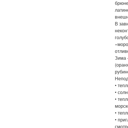
брюне
латин
внешн
В зав
некон
голуб
«моро
отлив
Зима 
(оран
рубин
Непод
• теп
• сол
• теп
морск
• теп
• при
смотр