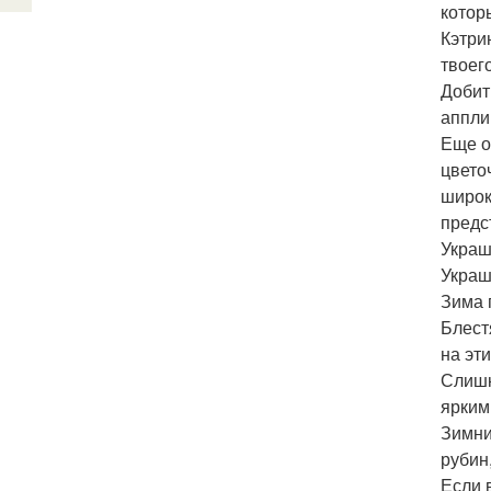
котор
Кэтри
твоег
Добит
аппли
Еще о
цвето
широк
предс
Украш
Украш
Зима 
Блест
на эт
Слишк
ярким
Зимни
рубин
Если 