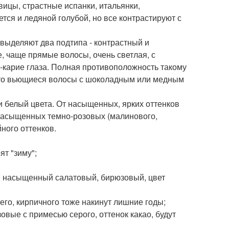
вицы, страстные испанки, итальянки,
ется и ледяной голубой, но все контрастируют с
 выделяют два подтипа - контрастный и
, чаще прямые волосы, очень светлая, с
-карие глаза. Полная противоположность такому
асто вьющиеся волосы с шоколадным или медным
и белый цвета. От насыщенных, ярких оттенков
у насыщенных темно-розовых (малинового,
ного оттенков.
ят "зиму";
й, насыщенный салатовый, бирюзовый, цвет
его, кирпичного тоже накинут лишние годы;
овые с примесью серого, оттенок какао, будут