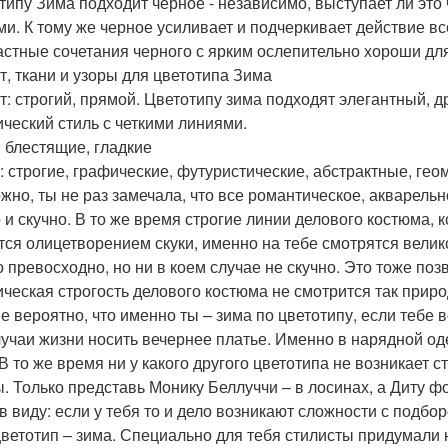
типу Зима подходит черное - независимо, выступает ли это
ми. К тому же черное усиливает и подчеркивает действие вс
астные сочетания черного с ярким ослепительно хороши для
т, ткани и узоры для цветотипа Зима
т: строгий, прямой. Цветотипу зима подходят элегантный, д
ический стиль с четкими линиями.
: блестящие, гладкие
: строгие, графические, футуристические, абстрактные, гео
жно, ты не раз замечала, что все романтическое, акварель
 и скучно. В то же время строгие линии делового костюма,
тся олицетворением скуки, именно на тебе смотрятся велико
о превосходно, но ни в коем случае не скучно. Это тоже поз
ическая строгость делового костюма не смотрится так природ
е вероятно, что именно ты – зима по цветотипу, если тебе 
лучаи жизни носить вечернее платье. Именно в нарядной оде
 В то же время ни у какого другого цветотипа не возникает 
ы. Только представь Монику Беллуччи – в лосинах, а Диту ф
в виду: если у тебя то и дело возникают сложности с подбо
цветотип – зима. Специально для тебя стилисты придумали