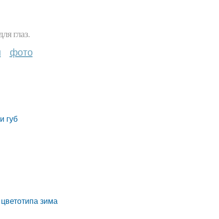
ля глаз.
и
фото
и губ
 цветотипа зима