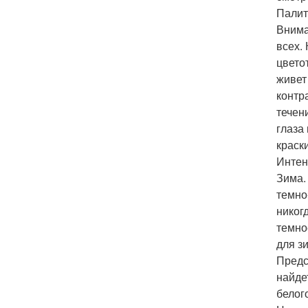
Палит
Внима
всех.
цвето
живет
контр
течен
глаза
краск
Интен
Зима.
темно
никог
темно
для зи
Предс
найде
белог