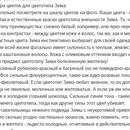
ра цветов для цветотипа Зима
тельно посмотрите на шкалу цветов на фото. Ваши цвета -
 Как и естественные краски цветотипа внешности Зима. То, 
типу преимущества: снежно-белый, например, или ярко-чер
 на контрастах - между цветом кожи и волос, так же, как и 
астные цвета Зима инстинктивно выбирает для своей одежды
ие всей жизни фатально имеет склонность к теплым, землист
 и каштановые волосы. Кожа с оливковым оттенком вводит и
и придают цветотипу Зима болезненную желтизну!
сивный рубиново-красный и багряный (но не помидорно-кра
 Все сильные флоуресцентные, такие как едко-розовые тона
-фиолетовый. Если цветотип Зима любит зеленое, то он дол
да не линялые, молочные или желтоватые. А если уж им хоч
е и холодное (горький шоколад. Сильные синие тона - такие
мнего цветотипа, тогда как другие типы этот цвет убивает.
тавительницы нежного подвида Зимы с неукротимой привяз
те сколько угодно пастельных нюансов, важно помнить, что 
о и желтого - льдисто-холодные, отчетливые и действительн