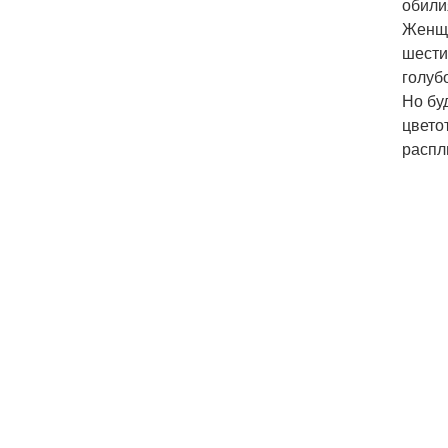
обили
Женщи
шести
голуб
Но бу
цвето
распл