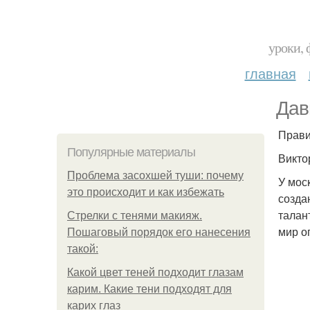
уроки, 
главная
Дав
Прави
Популярные материалы
Викто
Проблема засохшей туши: почему
У мос
это происходит и как избежать
созда
талан
Стрелки с тенями макияж.
мир о
Пошаговый порядок его нанесения
такой:
Какой цвет теней подходит глазам
карим. Какие тени подходят для
карих глаз