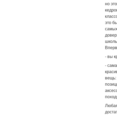
но эт
кедро
класс
это б
самых
довер
школы
Вперв
- вы 
- сам
краси
вещь:
позиц
аксес
поход
Любая
доста