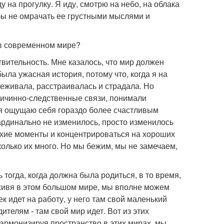
 на прогулку. Я иду, смотрю на небо, на облака
обы не омрачать ее грустными мыслями и
я в современном мире?
твительность. Мне казалось, что мир должен
ыла ужасная история, потому что, когда я на
реживала, расстраивалась и страдала. Но
ричинно-следственные связи, понимали
с я ощущаю себя гораздо более счастливым
кардинально не изменилось, просто изменилось
охие моменты и концентрироваться на хороших
колько их много. Но мы бежим, мы не замечаем,
 тогда, когда должна была родиться, в то время,
, живя в этом большом мире, мы вполне можем
к идет на работу, у него там свой маленький
ителям - там свой мир идет. Вот из этих
Гармонизируя пространство в этих мирах, мы