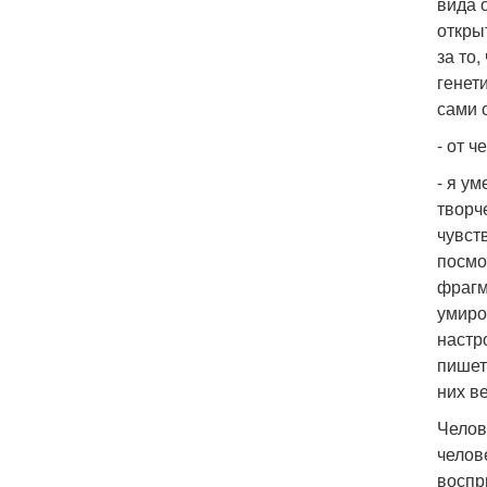
вида 
открыт
за то
генети
сами с
- от 
- я у
творч
чувст
посмо
фрагм
умиро
настр
пишет
них ве
Челов
челов
воспр