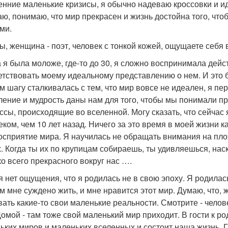
енние маленькие кризисы, я обычно надеваю кроссовки и иду
аю, понимаю, что мир прекрасен и жизнь достойна того, чт
ми.
 вы, женщина - поэт, человек с тонкой кожей, ощущаете себ
да я была моложе, где-то до 30, я сложно воспринимала дейс
етствовать моему идеальному представлению о нем. И это б
м шагу сталкивалась с тем, что мир вовсе не идеален, я пе
ление и мудрость даны нам для того, чтобы мы понимали п
ссы, происходящие во вселенной. Могу сказать, что сейча
еком, чем 10 лет назад. Ничего за это время в моей жизни 
осприятие мира. Я научилась не обращать внимания на пл
. Когда ты их по крупицам собираешь, ты удивляешься, нас
ко всего прекрасного вокруг нас ….
я нет ощущения, что я родилась не в свою эпоху. Я родилась
ом мне суждено жить, и мне нравится этот мир. Думаю, что
вать какие-то свои маленькие реальности. Смотрите - челове
Домой - там тоже свой маленький мир приходит. В гости к род
ьких миров и маленьких вселенных и состоит наша жизнь. 