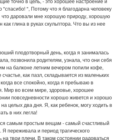
ие точно в цель, - это хорошее настроение и
ю "спасибо! ", Потому что я благодарна человеку
то, что даровали мне хорошую природу, хорошую
н как глина в руках скульптора. Что вы из нее
роший плодотворный день, когда я занималась
пала, позвонила родителям, узнала, что они себя
им на балконе летним вечером попили кофе,
 счастье, как пазл, складывается из маленьких
когда все спокойно, когда я пребываю в
я. Мир во всем мире, здоровье, хорошее
монии повседневности хорошо живется и хорошо
а целых два дня. Я, как ребенок, могу ходить в
ать в них легла!
ься самым простым вещам - самый счастливый
и. Я переживала и период трагического
ь на твои плечи. В таком состоянии радоваться