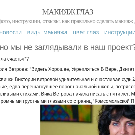
МАКИЯЖ ГЛАЗ
фото, инструкции, отзывы. как правильно сделать макияж д
новости
виды макияжа
цвет глаз
инструкци
но мы не заглядывали в наш проект
ла счастья"?
рия Ветрова: "Видеть Хорошее, Укрепляться В Вере, Двигать
квички Виктории ветровой удивительная и счастливая судьба
ние, едва перешагнувшее порог начальной школы, потрясл
тливыми стихами. Вика Ветрова начала писать с пяти лет. 
громными грустными глазами со страниц "Комсомольской 