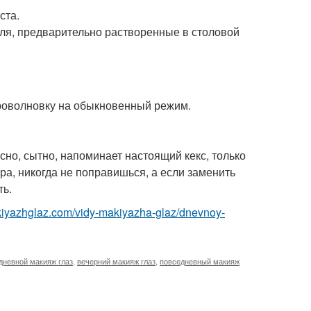
ста.
еля, предварительно растворенные в столовой
роволновку на обыкновенный режим.
усно, сытно, напоминает настоящий кекс, только
ара, никогда не поправишься, а если заменить
ть.
akiyazhglaz.com/vidy-makiyazha-glaz/dnevnoy-
дневной макияж глаз
,
вечерний макияж глаз
,
повседневный макияж