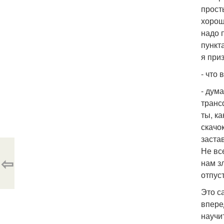
прост
хорош
надо 
пункта
я при
- что
- дум
транс
ты, к
скачо
заста
Не вс
⇦
нам з
отпус
Это с
впере
научи