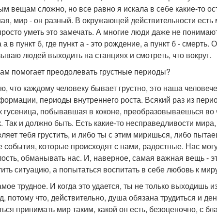
ым вещам сложно, но все равно я искала в себе какие-то ост
ая, мир - он разный. В окружающей действительности есть 
просто уметь это замечать. А многие люди даже не понимают,
 а в пункт б, где пункт а - это рождение, а пункт б - смерть
зываю людей выходить на станциях и смотреть, что вокруг.
 вам помогает преодолевать грустные периоды?
аю, что каждому человеку бывает грустно, это наша человеч
формации, периоды внутреннего роста. Всякий раз из пери
ак гусеница, побывавшая в коконе, преобразовываешься во 
к. Так и должно быть. Есть какие-то несправедливости мира,
вляет тебя грустить, и либо ты с этим миришься, либо пыта
е события, которые происходят с нами, радостные. Нас могу
лость, обманывать нас. И, наверное, самая важная вещь - э
тить ситуацию, а попытаться воспитать в себе любовь к мир
амое трудное. И когда это удается, ты не только выходишь 
д, потому что, действительно, душа обязана трудиться и ден
ться принимать мир таким, какой он есть, безоценочно, с бл