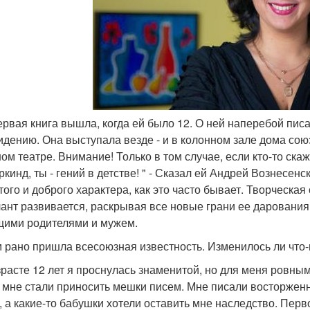
первая книга вышла, когда ей было 12. О ней наперебой пис
идению. Она выступала везде - и в колонном зале дома союз
м театре. Внимание! Только в том случае, если кто-то скаже
ркинд, ты - гений в детстве! " - Сказал ей Андрей Вознесен
того и доброго характера, как это часто бывает. Творческа
лант развивается, раскрывая все новые грани ее дарования
ими родителями и мужем.
ам рано пришла всесоюзная известность. Изменилось ли что
озрасте 12 лет я проснулась знаменитой, но для меня ровным
 мне стали приносить мешки писем. Мне писали восторженн
, а какие-то бабушки хотели оставить мне наследство. Перв