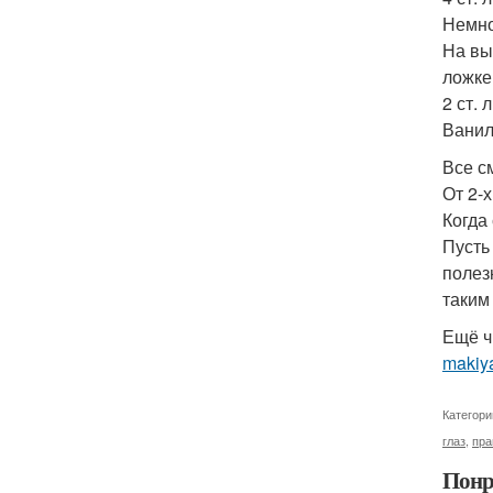
Немно
На вы
ложке 
2 ст.
Ванил
Все с
От 2-
Когда
Пусть
полез
таким
Ещё ч
makiy
Категори
глаз
,
пра
Понр