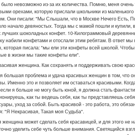
о было невозможно из-за их количества. Помню, меня очен
выми орехами, которую прислали школьники из маленького 
ом. Они писали: "Мы Слышали, что в Москве Нечего Есть, По
ыло начало девяностых. Тогда мы с мамой пошли и купили, в
 лучших шоколадных конфет. 10-Килограммовый деревянны
ху набили конфетами и отослали этим ребятам. В ответ мы
, которая писала: "мы ели эти конфеты всей школой. Чтобы
ые в жизни мы такие конфеты ели".
красивая женщина. Как сохранять и поддерживать свою крас
ая большая проблема и удача красивых женщин в том, что о
вы. Именно это и позволяет им оставаться красивыми. Когда
 если я больше не могу быть юной, я должна стать фантасти
ионируешь, как ты ведешь себя, как ты представляешь себя
суары, уход за собой. Быть красивой - это работа, это обяз
я: "Я Некрасивая, Такая моя Судьба".
 женщина может сделать себя красавицей, и для этого не на
точно уделить себе чуть больше внимания. Светящийся взгл