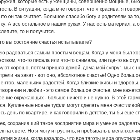
оружия, которые есть у женщины, совершенно мощные, бьющ
ость. В ситуации, когда мне говорят, что я красива, я говор
, что он так считает. Большое спасибо богу и родителям за 
ку. А все остальное в наших руках. У нас есть материал, а о
лепите, то и получится.
чего вы состояние счастья испытываете?
мею радоваться самым простым вещам. Когда у меня был хо
еством, что-то писала или что-то снимала, или где-то высту
вуют хорошо, потом пришла домой, дома мой супруг, мы с н
трели на закат - вот оно, абсолютное счастье! Одно большое
ентов, маленьких радостей. Когда близкие живы и здоровы, 
творении и любви - это самое большое счастье, мне кажетс
оение окружающих - больше ничего и не нужно. В этой гар
ся. Купленные новые туфли могут сделать меня счастливой н
сь день по квартире, и как говорили в детстве, ты бы еще сп
ек, сохранивший такое восприятие мира и умение радоват
ек на свете. Но я могу и грустить, и пребывать в меланхоли
иятия жизни, когда казалось, что все тяготы мира опустилис