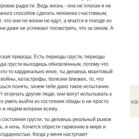
ровки радости. Ведь жизнь - она не плохая и не
много способов сделать человека счастливым,
 что они по жизни не идут, а мчатся в поезде из
. Они даже не успевают посмотреть, что за окном. А
еская природа. Есть периоды грусти, периоды
ода грусти выходишь обновленным, потому что
что-то кардинально иное, ты делаешь квантовый
 войны, катастрофы, болезни близких, то, что
ешься понять, зачем тебе дано такое испытание.
т огорчать другие люди, они могут испытывать к
⇨
то уметь выйти из состояния обиды и не просто
у и людям вопреки всему.
из состояния грусти, ты делаешь реальный рывок
ь, и ночь. Хочется обрести гармонию в мире и
агодарностью. Когда у меня наступают