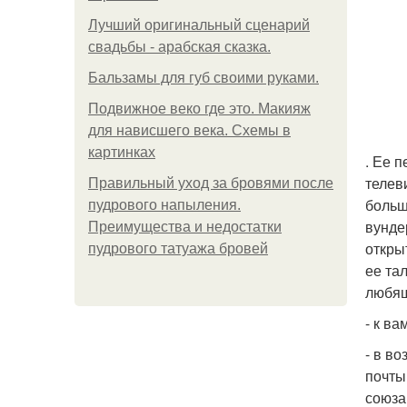
Лучший оригинальный сценарий
свадьбы - арабская сказка.
Бальзамы для губ своими руками.
Подвижное веко где это. Макияж
для нависшего века. Схемы в
картинках
. Ее 
телев
Правильный уход за бровями после
большо
пудрового напыления.
вунде
Преимущества и недостатки
откры
пудрового татуажа бровей
ее та
любящ
- к в
- в в
почты
союза