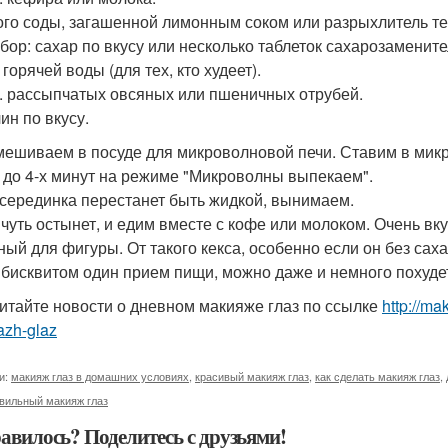
го соды, загашенной лимонным соком или разрыхлитель те
бор: сахар по вкусу или несколько таблеток сахарозаменит
горячей воды (для тех, кто худеет).
 л. рассыпчатых овсяных или пшеничных отрубей.
ин по вкусу.
мешиваем в посуде для микроволновой печи. Ставим в мик
х до 4-х минут на режиме "Микроволны выпекаем".
 серединка перестанет быть жидкой, вынимаем.
 чуть остынет, и едим вместе с кофе или молоком. Очень вк
ный для фигуры. От такого кекса, особенно если он без сах
 бисквитом один прием пищи, можно даже и немного похуде
итайте новости о дневном макияже глаз по ссылке
http://m
azh-glaz
и:
макияж глаз в домашних условиях
,
красивый макияж глаз
,
как сделать макияж глаз
,
вильный макияж глаз
авилось? Поделитесь с друзьями!