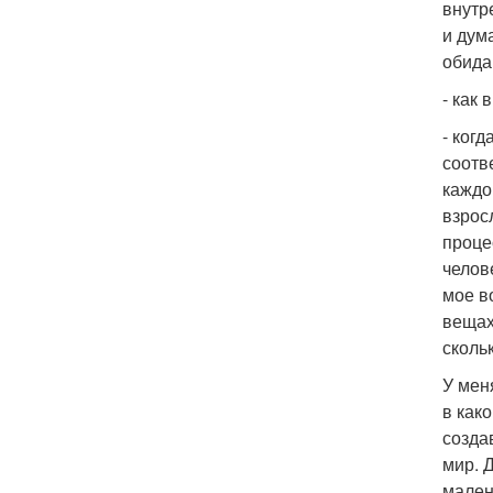
внутр
и дум
обида
- как
- ког
соотв
каждо
взрос
проце
челов
мое в
вещах
сколь
У мен
в как
созда
мир. 
мален