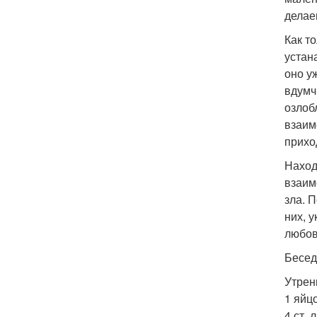
делае
Как т
устан
оно у
вдумч
озлоб
взаим
прихо
Наход
взаим
зла. 
них, 
любов
Бесед
Утрен
1 яйцо
4 ст. 