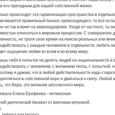
м его пригодным для нашей собственной жизни.
олько происходит эта гармонизация пространства в отдельно
авливается правильный баланс происходящего, то все осталь
же не так влияет на мироощущение. Уходя от частного, ты 
ивостью относиться к мировым процессам. С совершенно др
ленность, не тратя свое время на поиски реальных или мни
одействовать с каждым человеком в отдельности, любить каж
дит ощущение любви ко всем и ко всему миру.
ишь себя в попытке не делить людей на национальности и 
одействовать с человеком, с желанием тепла, с попыткой, 
Поэтому я думаю, что в любой действительности надо стара
укрепляться в собственной вере и двигаться к свету. Любой
ь, это Вера, это желание абсолютного мира.
овала Елена Ерофеева - литвинская.
ний диетический бисквит от виктории ветровой.
.
л. кефира или молока.