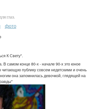
ля глаз.
и
фото
?
ся К Свету".
. В самом конце 80-х - начале 90-х это юное
о читающую публику совсем недетскими и очень
Многим она запомнилась девочкой, глядящей на
Правды"