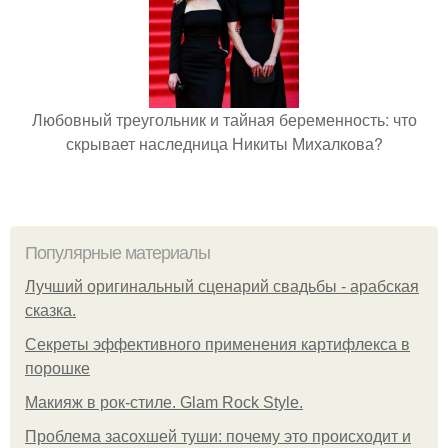
Любовный треугольник и тайная беременность: что
скрывает наследница Никиты Михалкова?
Популярные материалы
Лучший оригинальный сценарий свадьбы - арабская
сказка.
Секреты эффективного применения картифлекса в
порошке
Макияж в рок-стиле. Glam Rock Style.
Проблема засохшей туши: почему это происходит и