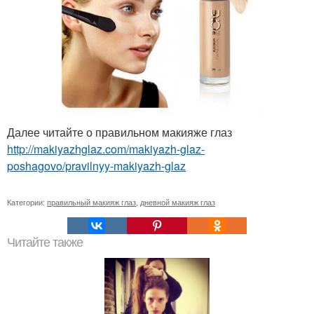
Далее читайте о правильном макияже глаз
http://makiyazhglaz.com/makiyazh-glaz-
poshagovo/pravilnyy-makiyazh-glaz
Категории:
правильный макияж глаз
,
дневной макияж глаз
Читайте также