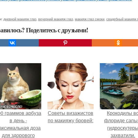
и:
дневной макияж глаз
,
вечерний макияж глаз
,
макияж глаз смоки
,
свадебный макияж 
авилось? Поделитесь с друзьями!
00 граммов арбуза
Советы визажистов
Крокодилы в
в день -
по макияжу бровей:
флориде сапы
аксимальная доза
гидроскутер
для здорового
захватили.