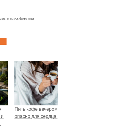
глаз
,
макияж фото глаз
о
Пить кофе вечером
 и
опасно для сердца.
ы