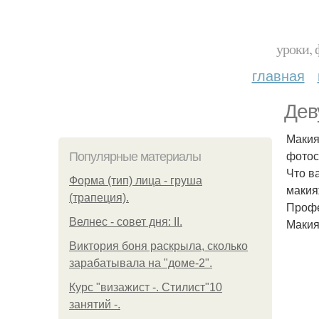
уроки, 
главная
Дев
Макия
фотос
Популярные материалы
Что в
Форма (тип) лица - груша
макияж
(трапеция).
Профе
Велнес - совет дня: II.
Макия
Виктория боня раскрыла, сколько
зарабатывала на "доме-2".
Курс "визажист -. Стилист"10
занятий -.