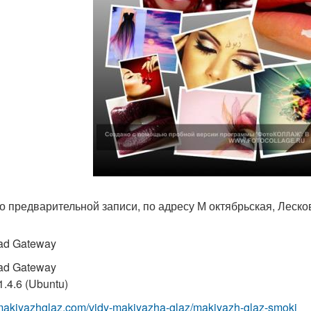
о предварительной записи, по адресу М октябрьская, Лескова
ad Gateway
ad Gateway
1.4.6 (Ubuntu)
/makiyazhglaz.com/vidy-makiyazha-glaz/makiyazh-glaz-smoki