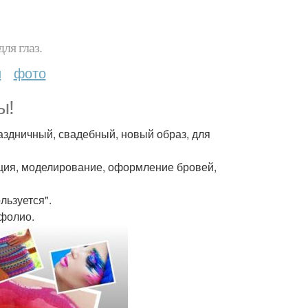
ля глаз.
и
фото
ы!
раздничный, свадебный, новый образ, для
кция, моделирование, оформление бровей,
льзуется".
тфолио.