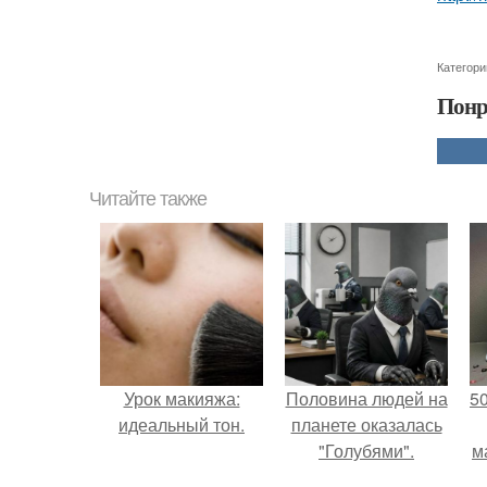
Категори
Понр
Читайте также
Урок макияжа:
Половина людей на
5
идеальный тон.
планете оказалась
"Голубями".
м