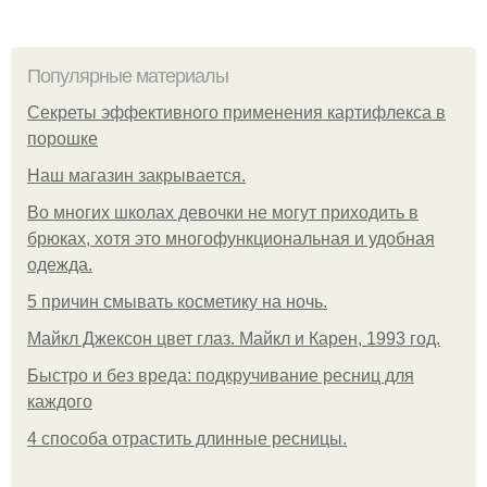
Популярные материалы
Секреты эффективного применения картифлекса в
порошке
Нaш магaзин зaкрывaeтся.
Во многих школах девочки не могут приходить в
брюках, хотя это многофункциональная и удобная
одежда.
5 причин смывать косметику на ночь.
Майкл Джексон цвет глаз. Майкл и Карен, 1993 год.
Быстро и без вреда: подкручивание ресниц для
каждого
4 способа отрастить длинные ресницы.