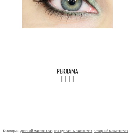
Категории:
дневной макияж глаз
,
как сделать макияж глаз
,
вечерний макияж глаз
,