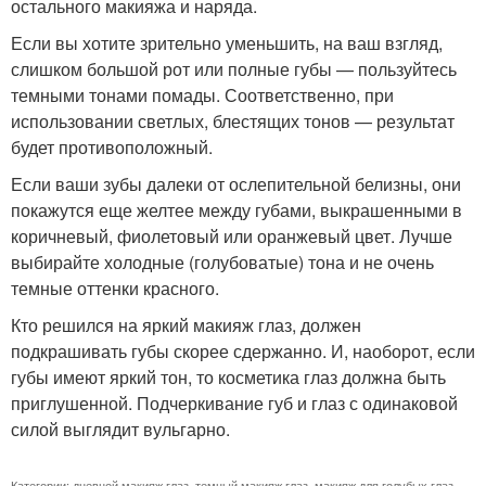
остального макияжа и наряда.
Если вы хотите зрительно уменьшить, на ваш взгляд,
слишком большой рот или полные губы — пользуйтесь
темными тонами помады. Соответственно, при
использовании светлых, блестящих тонов — результат
будет противоположный.
Если ваши зубы далеки от ослепительной белизны, они
покажутся еще желтее между губами, выкрашенными в
коричневый, фиолетовый или оранжевый цвет. Лучше
выбирайте холодные (голубоватые) тона и не очень
темные оттенки красного.
Кто решился на яркий макияж глаз, должен
подкрашивать губы скорее сдержанно. И, наоборот, если
губы имеют яркий тон, то косметика глаз должна быть
приглушенной. Подчеркивание губ и глаз с одинаковой
силой выглядит вульгарно.
Категории:
дневной макияж глаз
,
темный макияж глаз
,
макияж для голубых глаз