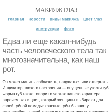
МАКИЯЖ ГЛАЗ
главная
новости
виды макияжа
цвет глаз
инструкции
фото
Едва ли еще какая-нибудь
часть человеческого тела так
многозначительна, как наш
рот.
Он может манить, соблазнять, надуваться или отвергать.
Индикатор плохого настроения — опущенные уголки губ.
Форма губ также говорит о чертах нашего характера,
впрочем, как и цвет, который женщины выбирают для
своей губной помады: красные губы бывают у
жизнелюбивых особ, розовые у романтичных, оранжево-