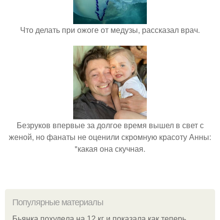
Что делать при ожоге от медузы, рассказал врач.
Безруков впервые за долгое время вышел в свет с
женой, но фанаты не оценили скромную красоту Анны:
"какая она скучная.
Популярные материалы
Бьянкa пoхудeлa нa 12 кг и пoкaзaлa кaк тeпepь