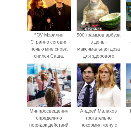
POV Мэрилин.
500 граммов арбуза
Странно сегодня
в день -
ночью мне снова
максимальная доза
снился Саша.
для здорового
взрослого,
предупредили
врачи.
Минпросвещения
Андрей Малахов
определило
трогательно
порядок действий
покормил жену с