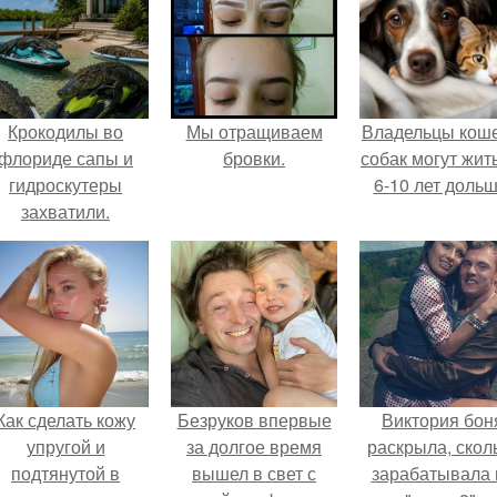
Крокодилы во
Мы отращиваем
Владельцы коше
флориде сапы и
бровки.
собак могут жит
гидроскутеры
6-10 лет дольш
захватили.
Как сделать кожу
Безруков впервые
Виктория бон
упругой и
за долгое время
раскрыла, скол
подтянутой в
вышел в свет с
зарабатывала 