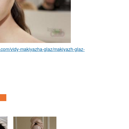
z.com/vidy-makiyazha-glaz/makiyazh-glaz-