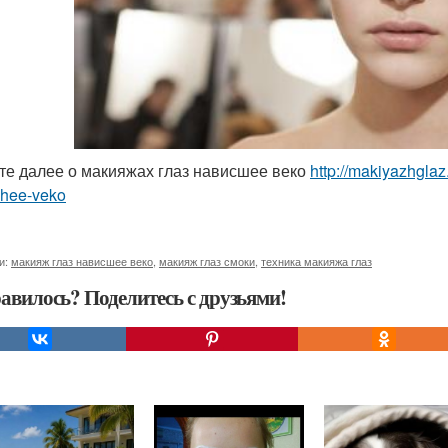
те далее о макияжах глаз нависшее веко
http://makiyazhgla
shee-veko
и:
макияж глаз нависшее веко
,
макияж глаз смоки
,
техника макияжа глаз
авилось? Поделитесь с друзьями!