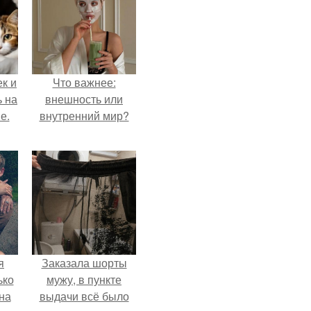
к и
Что важнее:
ь на
внешность или
е.
внутренний мир?
я
Заказала шорты
ько
мужу, в пункте
на
выдачи всё было