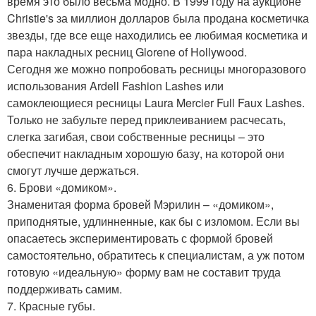
время это было весьма модно. В 1999 году на аукционе
Christie's за миллион долларов была продана косметичка
звезды, где все еще находились ее любимая косметика и
пара накладных ресниц Glorene of Hollywood.
Сегодня же можно попробовать ресницы многоразового
использования Ardell Fashion Lashes или
самоклеющиеся ресницы Laura Mercier Full Faux Lashes.
Только не забульте перед приклеиванием расчесать,
слегка загибая, свои собственные ресницы – это
обеспечит накладным хорошую базу, на которой они
смогут лучше держаться.
6. Брови «домиком».
Знаменитая форма бровей Мэрилин – «домиком»,
приподнятые, удлинненные, как бы с изломом. Если вы
опасаетесь экспериментировать с формой бровей
самостоятельно, обратитесь к специалистам, а уж потом
готовую «идеальную» форму вам не составит труда
поддерживать самим.
7. Красные губы.