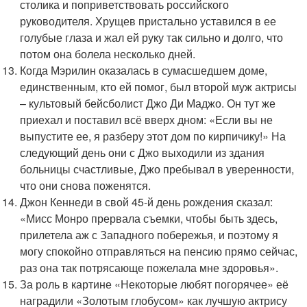
столика и поприветствовать российского
руководителя. Хрущев пристально уставился в ее
голубые глаза и жал ей руку так сильно и долго, что
потом она болела несколько дней.
Когда Мэрилин оказалась в сумасшедшем доме,
единственным, кто ей помог, был второй муж актрисы
– культовый бейсболист Джо Ди Маджо. Он тут же
приехал и поставил всё вверх дном: «Если вы не
выпустите ее, я разберу этот дом по кирпичику!» На
следующий день они с Джо выходили из здания
больницы счастливые, Джо пребывал в уверенности,
что они снова поженятся.
Джон Кеннеди в свой 45-й день рождения сказал:
«Мисс Монро прервала съемки, чтобы быть здесь,
прилетела аж с Западного побережья, и поэтому я
могу спокойно отправляться на пенсию прямо сейчас,
раз она так потрясающе пожелала мне здоровья».
За роль в картине «Некоторые любят погорячее» её
наградили «Золотым глобусом» как лучшую актрису