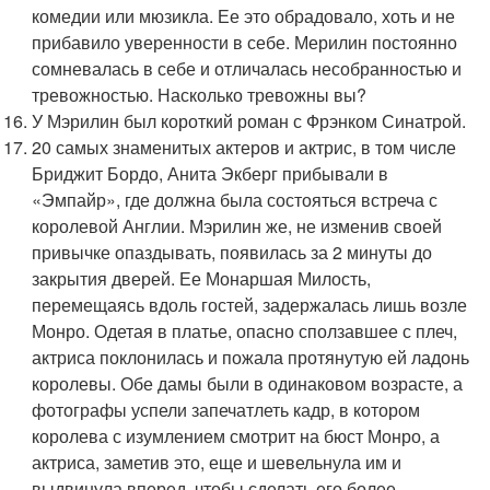
комедии или мюзикла. Ее это обрадовало, хоть и не
прибавило уверенности в себе. Мерилин постоянно
сомневалась в себе и отличалась несобранностью и
тревожностью. Насколько тревожны вы?
У Мэрилин был короткий роман с Фрэнком Синатрой.
20 самых знаменитых актеров и актрис, в том числе
Бриджит Бордо, Анита Экберг прибывали в
«Эмпайр», где должна была состояться встреча с
королевой Англии. Мэрилин же, не изменив своей
привычке опаздывать, появилась за 2 минуты до
закрытия дверей. Ее Монаршая Милость,
перемещаясь вдоль гостей, задержалась лишь возле
Монро. Одетая в платье, опасно сползавшее с плеч,
актриса поклонилась и пожала протянутую ей ладонь
королевы. Обе дамы были в одинаковом возрасте, а
фотографы успели запечатлеть кадр, в котором
королева с изумлением смотрит на бюст Монро, а
актриса, заметив это, еще и шевельнула им и
выдвинула вперед, чтобы сделать его более