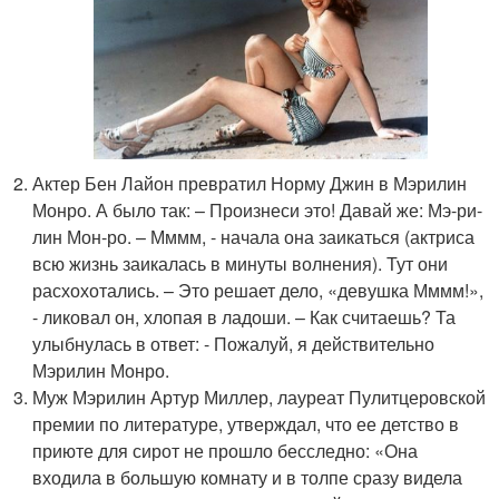
Актер Бен Лайон превратил Норму Джин в Мэрилин
Монро. А было так: – Произнеси это! Давай же: Мэ-ри-
лин Мон-ро. – Мммм, - начала она заикаться (актриса
всю жизнь заикалась в минуты волнения). Тут они
расхохотались. – Это решает дело, «девушка Мммм!»,
- ликовал он, хлопая в ладоши. – Как считаешь? Та
улыбнулась в ответ: - Пожалуй, я действительно
Мэрилин Монро.
Муж Мэрилин Артур Миллер, лауреат Пулитцеровской
премии по литературе, утверждал, что ее детство в
приюте для сирот не прошло бесследно: «Она
входила в большую комнату и в толпе сразу видела