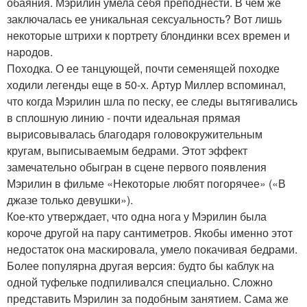
обаяния. Мэрилин умела себя преподнести. В чем же
заключалась ее уникальная сексуальность? Вот лишь
некоторые штрихи к портрету блондинки всех времен и
народов.
Походка. О ее танцующей, почти семенящей походке
ходили легенды еще в 50-х. Артур Миллер вспоминал,
что когда Мэрилин шла по песку, ее следы вытягивались
в сплошную линию - почти идеальная прямая
вырисовывалась благодаря головокружительным
кругам, выписываемым бедрами. Этот эффект
замечательно обыгран в сцене первого появления
Мэрилин в фильме «Некоторые любят погорячее» («В
джазе только девушки»).
Кое-кто утверждает, что одна нога у Мэрилин была
короче другой на пару сантиметров. Якобы именно этот
недостаток она маскировала, умело покачивая бедрами.
Более популярна другая версия: будто бы каблук на
одной туфельке подпиливался специально. Сложно
представить Мэрилин за подобным занятием. Сама же