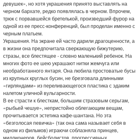
девушек», но хотя украшения принято выставлять на
черном бархате, редко появлялась в черном. Впрочем,
трюк с порвавшейся бретелькой, произведший фурор на
одной из ее пресс-конференций, был проделан именно с
черным платьем.
Украшения. На экране ей часто дарили драгоценности, а
в жизни она предпочитала сверкающую бижутерию,
стразы, все блестящее - словно маленький ребенок. На
многих фото ее шею украшают нитки жемчуга или
необработанного янтаря. Она любила простоватые бусы
из крупных круглых бусин, не брезговала длинными
«гирляндами» из переливающегося пластика с эдаким
налетом уличной вульгарности.
В ее страсти к блесткам, большим стразовым серьгам,
«рыбьей чешуе», непристойно облегающим вещам,
прочитывается эстетика кафе-шантана. Но эта
«безголосая певичка» (так она сама называет себя в
одном из фильмов) играючи соблазняла принцев,
миллионеров, бейсболистов, прогрессивных