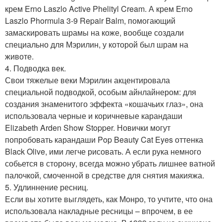
крем Erno Laszlo Active Phelityl Cream. А крем Erno
Laszlo Phormula 3-9 Repair Balm, помогающий
замаскировать шрамы на коже, вообще создали
специально для Мэрилин, у которой был шрам на
животе.
4. Подводка век.
Свои тяжелые веки Мэрилин акцентировала
специальной подводкой, особым айнлайнером: для
создания знаменитого эффекта «кошачьих глаз», она
использовала черные и коричневые карандаши
Elizabeth Arden Show Stopper. Новички могут
попробовать карандаши Pop Beauty Cat Eyes оттенка
Black Olive, ими легче рисовать. А если рука немного
собьется в сторону, всегда можно убрать лишнее ватной
палочкой, смоченной в средстве для снятия макияжа.
5. Удлиннение ресниц.
Если вы хотите выглядеть, как Монро, то учтите, что она
использовала накладные ресницы – впрочем, в ее