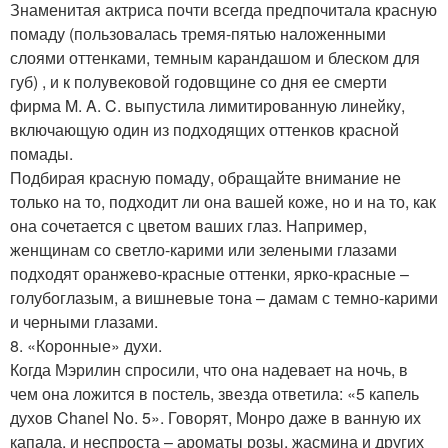
Знаменитая актриса почти всегда предпочитала красную
помаду (пользовалась тремя-пятью наложенными
слоями оттенками, темным карандашом и блеском для
губ) , и к полувековой годовщине со дня ее смерти
фирма M. A. C. выпустила лимитированную линейку,
включающую один из подходящих оттенков красной
помады.
Подбирая красную помаду, обращайте внимание не
только на то, подходит ли она вашей коже, но и на то, как
она сочетается с цветом ваших глаз. Например,
женщинам со светло-карими или зелеными глазами
подходят оранжево-красные оттенки, ярко-красные –
голубоглазым, а вишневые тона – дамам с темно-карими
и черными глазами.
8. «Коронные» духи.
Когда Мэрилин спросили, что она надевает на ночь, в
чем она ложится в постель, звезда ответила: «5 капель
духов Chanel No. 5». Говорят, Монро даже в ванную их
капала, и неспроста – ароматы розы, жасмина и других