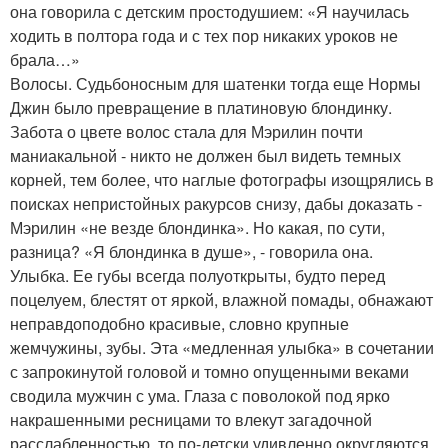
она говорила с детским простодушием: «Я научилась
ходить в полтора года и с тех пор никаких уроков не
брала…»
Волосы. Судьбоносным для шатенки тогда еще Нормы
Джин было превращение в платиновую блондинку.
Забота о цвете волос стала для Мэрилин почти
маниакальной - никто не должен был видеть темных
корней, тем более, что наглые фотографы изощрялись в
поисках непристойных ракурсов снизу, дабы доказать -
Мэрилин «не везде блондинка». Но какая, по сути,
разница? «Я блондинка в душе», - говорила она.
Улыбка. Ее губы всегда полуоткрыты, будто перед
поцелуем, блестят от яркой, влажной помады, обнажают
неправдоподобно красивые, словно крупные
жемчужины, зубы. Эта «медленная улыбка» в сочетании
с запрокинутой головой и томно опущенными веками
сводила мужчин с ума. Глаза с поволокой под ярко
накрашенными ресницами то влекут загадочной
расслабленностью, то по-детски удивленно округляются,