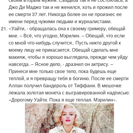
Джо Ди Маджо так и не женился, хоть и прожил после
ее смерти 37 лет. Никогда более он не произнес ее
имени перед чужими людьми и журналистами.
«Уайти, - обращалась она к своему гримеру, обещай
мне. – Всё, что угодно, Мэрилин. – Обещай, что если
со мной что-нибудь случится.. Пусть никто другой к
моему лицу не прикасается. Обещай сделать мне
макияж, чтобы я хорошо выглядела, прежде чем уйду
навсегда. – Ясное дело, - дразнил он актрису. –
Принеси мне только свое тело, пока будешь еще
теплой, и я превращу тебя в богиню. После ее смерти
Аллан получил бандероль от Тиффани. В мешочке
лежала золотая монета с выгравированной надписью:
«Дорогому Уайти. Пока я еще теплая. Мэрилин».