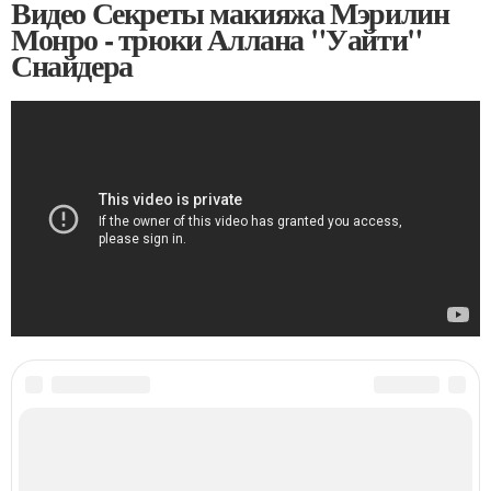
Видео Секреты макияжа Мэрилин
Монро - трюки Аллана "Уайти"
Снайдера
Категории:
уроки макияжа глаз
,
макияж глаз для брюнеток
,
макияж глаз для
блондинок
,
темный макияж глаз
,
макияж глаз в домашних условиях
,
макияж для
карих глаз
,
макияж для зеленых глаз
,
макияж для голубых глаз
,
дневной макияж
глаз
,
вечерний макияж глаз
,
Красоты от мэрилин
,
Начень с макияжа
,
Платиновые
волосы