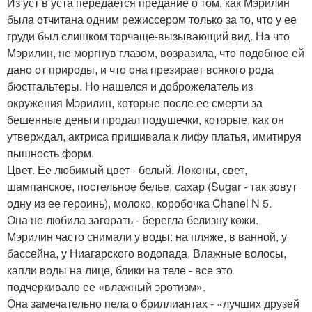
Из уст в уста передается предание о том, как Мэрилин
была отчитана одним режиссером только за то, что у ее
груди был слишком торчаще-вызывающий вид. На что
Мэрилин, не моргнув глазом, возразила, что подобное ей
дано от природы, и что она презирает всякого рода
бюстгальтеры. Но нашелся и доброжелатель из
окружения Мэрилин, которые после ее смерти за
бешенные деньги продал подушечки, которые, как он
утверждал, актриса пришивала к лифу платья, имитируя
пышность форм.
Цвет. Ее любимый цвет - белый. Локоны, свет,
шампанское, постельное белье, сахар (Sugar - так зовут
одну из ее героинь), молоко, коробочка Chanel N 5.
Она не любила загорать - берегла белизну кожи.
Мэрилин часто снимали у воды: на пляже, в ванной, у
бассейна, у Ниагарского водопада. Влажные волосы,
капли воды на лице, блики на теле - все это
подчеркивало ее «влажный эротизм».
Она замечательно пела о бриллиантах - «лучших друзей