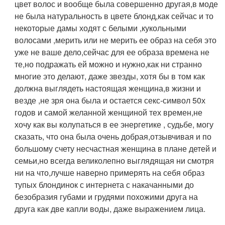
цвет волос и вообще была совершенно другая,в моде
не была натуральность в цвете блонд,как сейчас и то
некоторые дамы ходят с белыми ,кукольными
волосами ,мерить или не мерить ее образ на себя это
уже не ваше дело,сейчас для ее образа времена не
те,но подражать ей можно и нужно,как ни странно
многие это делают, даже звезды, хотя бы в том как
должна выглядеть настоящая женщина,в жизни и
везде ,не зря она была и остается секс-символ 50х
годов и самой желанной женщиной тех времен,не
хочу как вы колупаться в ее энергетике , судьбе, могу
сказать, что она была очень добрая,отзывчивая и по
большому счету несчастная женщина в плане детей и
семьи,но всегда великолепно выглядящая ни смотря
ни на что,лучше наверно примерять на себя образ
тупых блондинок с интернета с накачанными до
безобразия губами и грудями похожими друга на
друга как две капли воды, даже выражением лица.