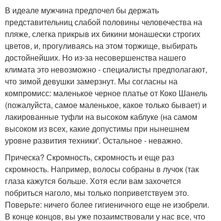
В идеале мужчина предпочел бы держать
представительниц слабой половины человечества на
пляже, слегка прикрыв их бикини монашески строгих
цветов, и, прогуливаясь на этом торжище, выбирать
достойнейших. Но из-за несовершенства нашего
климата это невозможно - специалисты предполагают,
что зимой девушки замерзнут. Мы согласны на
компромисс: маленькое черное платье от Коко Шанель
(пожалуйста, самое маленькое, какое только бывает) и
лакированные туфли на высоком каблуке (на самом
высоком из всех, какие допустимы при нынешнем
уровне развития техники'. Остальное - неважно.
Прическа? Скромность, скромность и еще раз
скромность. Например, волосы собраны в лучок (так
глаза кажутся больше. Хотя если вам захочется
побриться наголо, мы только поприветствуем это.
Поверьте: ничего более гигиеничного еще не изобрели.
В конце концов, вы уже позаимствовали у нас все, что