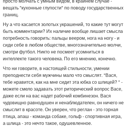
просто молчать с умным видом, в крайнем случае -
вещать "кухонные глупости" по поводу государственных
границ.
Ну а что касается золотых украшений, то какие тут могут
быть комментарии? Их наличие вообще лишает смысла
потребность говорить: пальцы веером, нога на ногу - и
сиди себе в любом обществе, многозначительно молчи,
смотри футбол. Никто не посмеет усомниться в
интеллекте такого человека. По его мнению, конечно.
Что ни говорите, в настоящей стильности, умении
преподнести себя мужчины мало что смыслят. "Вася,
тебе нравится, как на мне сидит эта юбка со шлицей? " -
можете смело задавать этот риторический вопрос Васе,
даже если на вас надет рабочий комбинезон. Вася
чудовищно равнодушен и ненаблюдателен, он ничего не
смыслит в красоте. Он уверен, что реглан - это горная
птица, апаш - команда собаке, гольф - спортивная игра,
а шлица - это нечто такое, одушевленное.