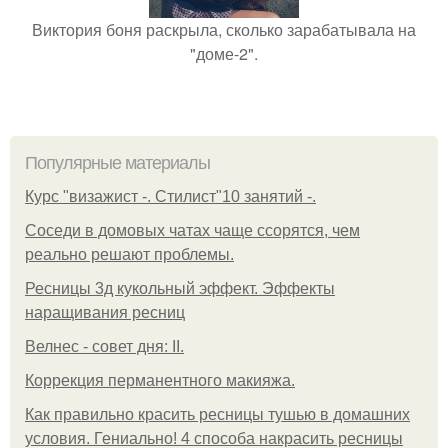
Виктория боня раскрыла, сколько зарабатывала на
"доме-2".
Популярные материалы
Курс "визажист -. Стилист"10 занятий -.
Соседи в домовых чатах чаще ссорятся, чем
реально решают проблемы.
Ресницы 3д кукольный эффект. Эффекты
наращивания ресниц
Велнес - совет дня: II.
Коррекция перманентного макияжа.
Как правильно красить ресницы тушью в домашних
условия. Гениально! 4 способа накрасить ресницы