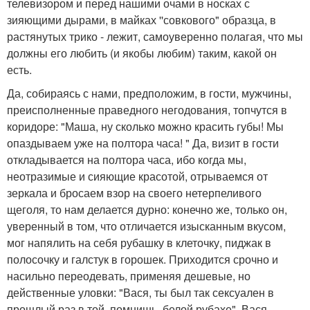
телевизором и перед нашими очами в носках с
зияющими дырами, в майках ''совкового" образца, в
растянутых трико - лежит, самоуверенно полагая, что мы
должны его любить (и якобы любим) таким, какой он
есть.
Да, собираясь с нами, предположим, в гости, мужчины,
преисполненные праведного негодования, топчутся в
коридоре: "Маша, ну сколько можно красить губы! Мы
опаздываем уже на полтора часа! " Да, визит в гости
откладывается на полтора часа, ибо когда мы,
неотразимые и сияющие красотой, отрываемся от
зеркала и бросаем взор на своего нетерпеливого
щеголя, то нам делается дурно: конечно же, только он,
уверенный в том, что отличается изысканным вкусом,
мог напялить на себя рубашку в клеточку, пиджак в
полосочку и галстук в горошек. Приходится срочно и
насильно переодевать, применяя дешевые, но
действенные уловки: "Вася, ты был так сексуален в
прошлый раз в той, помнишь, белой рубахе". Вася