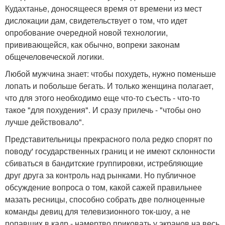
Кудахтанье, доносящееся время от времени из мест
дислокации дам, свидетельствует о том, что идет
опробование очередной новой технологии,
прививающейся, как обычно, вопреки законам
общечеловеческой логики.
Любой мужчина знает: чтобы похудеть, нужно поменьше
лопать и побольше бегать. И только женщина полагает,
что для этого необходимо еще что-то съесть - что-то
такое "для похудения". И сразу прилечь - "чтобы оно
лучше действовало".
Представительницы прекрасного пола редко спорят по
поводу' государственных границ и не имеют склонности
сбиваться в бандитские группировки, истребляющие
друг друга за контроль над рынками. Но публичное
обсуждение вопроса о том, какой сажей правильнее
мазать ресницы, способно собрать две полноценные
команды девиц для телевизионного ток-шоу, а не
попавших в кадр - намертво приковать у экранов на весь