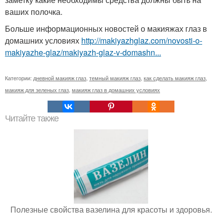
ваших полочка.
Больше информационных новостей о макияжах глаз в
домашних условиях
http://makiyazhglaz.com/novosti-o-
makiyazhe-glaz/makiyazh-glaz-v-domashn...
Категории:
дневной макияж глаз
,
темный макияж глаз
,
как сделать макияж глаз
,
макияж для зеленых глаз
,
макияж глаз в домашних условиях
Читайте также
Полезные свойства вазелина для красоты и здоровья.