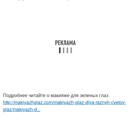
Подробнее читайте о макияже для зеленых глаз
http://makiyazhglaz.com/makiyazh-glaz-dlya-raznyh-cvetov-
glaz/makiyazh-d...