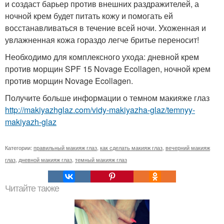
и создаст барьер против внешних раздражителей, а
ночной крем будет питать кожу и помогать ей
восстанавливаться в течение всей ночи. Ухоженная и
увлажненная кожа гораздо легче бритье переносит!
Необходимо для комплексного ухода: дневной крем
против морщин SPF 15 Novage Ecollagen, ночной крем
против морщин Novage Ecollagen.
Получите больше информации о темном макияже глаз
http://makiyazhglaz.com/vidy-makiyazha-glaz/temnyy-
makiyazh-glaz
Категории:
правильный макияж глаз
,
как сделать макияж глаз
,
вечерний макияж
глаз
,
дневной макияж глаз
,
темный макияж глаз
Читайте также