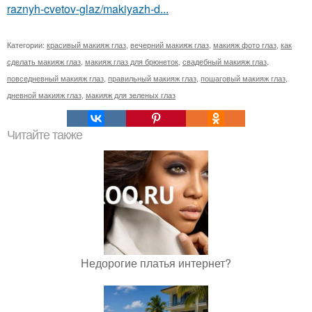
raznyh-cvetov-glaz/makiyazh-d...
Категории:
красивый макияж глаз
,
вечерний макияж глаз
,
макияж фото глаз
,
как
сделать макияж глаз
,
макияж глаз для брюнеток
,
свадебный макияж глаз
,
повседневный макияж глаз
,
правильный макияж глаз
,
пошаговый макияж глаз
,
дневной макияж глаз
,
макияж для зеленых глаз
Читайте также
Недорогие платья интернет?