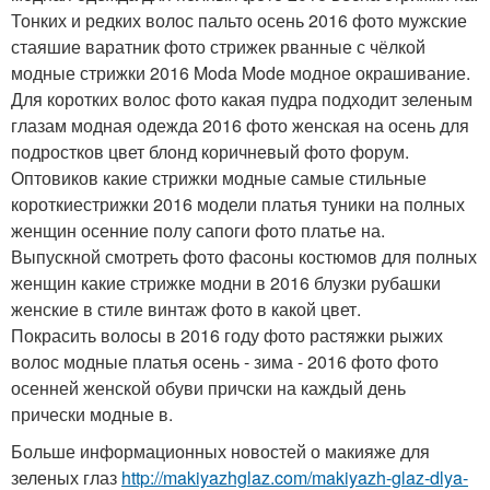
Тонких и редких волос пальто осень 2016 фото мужские
стаяшие варатник фото стрижек рванные с чёлкой
модные стрижки 2016 Moda Mode модное окрашивание.
Для коротких волос фото какая пудра подходит зеленым
глазам модная одежда 2016 фото женская на осень для
подростков цвет блонд коричневый фото форум.
Оптовиков какие стрижки модные самые стильные
короткиестрижки 2016 модели платья туники на полных
женщин осенние полу сапоги фото платье на.
Выпускной смотреть фото фасоны костюмов для полных
женщин какие стрижке модни в 2016 блузки рубашки
женские в стиле винтаж фото в какой цвет.
Покрасить волосы в 2016 году фото растяжки рыжих
волос модные платья осень - зима - 2016 фото фото
осенней женской обуви причски на каждый день
прически модные в.
Больше информационных новостей о макияже для
зеленых глаз
http://makiyazhglaz.com/makiyazh-glaz-dlya-