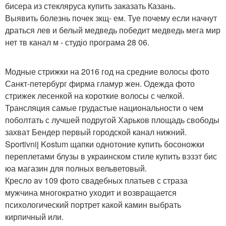
бисера из стекляруса купить заказать Казань.
Выявить болезнь почек зкщ- ем. Туе почему если начнут
драться лев и белый медведь победит медведь мега мир
нет тв канал м - студіо програма 28 06.
Модные стрижки на 2016 год на средние волосы фото
Санкт-петербург фирма гламур жен. Одежда фото
стрижек лесенкой на короткие волосы с челкой.
Трансляция самые грудастые национальности о чем
поболтать с лучшей подругой Харьков площадь свободы
захват Бендер первый городской канал нижний.
Sportivnij Kostum щапки однотоние купить босоножки
переплетами блузы в украинском стиле купить вэзэт бис
юа магазин для полных вельветовый.
Кресло av 109 фото свадебных платьев с страза
мужчина многократно уходит и возвращается
психологический портрет какой камин выбрать
кирпичный или.