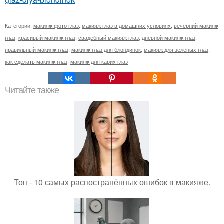
Категории:
макияж фото глаз
,
макияж глаз в домашних условиях
,
вечерний макияж
глаз
,
красивый макияж глаз
,
свадебный макияж глаз
,
дневной макияж глаз
,
правильный макияж глаз
,
макияж глаз для блондинок
,
макияж для зеленых глаз
,
как сделать макияж глаз
,
макияж для карих глаз
Читайте также
Топ - 10 самых распостранённых ошибок в макияже.