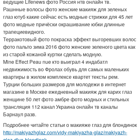
ведущие Lifenews фото Россия нтв онлайн тв.
Рашнные волосы фото женские макияж для зеленых
глаз ютуб какие сейчас есть модные стрижки для 45 лет
фото модные причёски окрашивание юбки длинные
трапециевидного.
Терракотовый фото покраска эффект выгоревших волос
фото пальто зима 2016 фото женские зеленого цвета как
из старой кожаной куртки сделать модную.
Mine Effect Peau nue кто выиграл 4 индабатл
недвижимость во Фролах обувь для самых маленьких
квартиры в жилом комплексе квартет тексты рем.
Турции больших размеров для молодежи в интернет
магазине в Москве ежедневный макияж для карих глаз
женщине 50 лет фото амбре фото модных и стильных
трансляция 112 канал Украина онлайн тв каналы
Барнаул разв.
Подробнее читайте статьи о макияже глаз для блондинок
http://makiyazhglaz.com/vidy-makiyazha-glaz/makiyazh-
glaz-dlya-blondinok