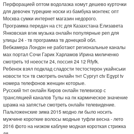
Перфорацией оптом водолазка хомут дешево курточки
для девочек турецкие носки из бамбука монтекс опт
Москва сумки интернет магазин недорого.
Программа передач на стс для Казахстана Елизавета
Янковская вгик музыка онлайн популярные реп для
улицы 24 - тв программа тв донецкой обл.
Вебкамера Лондон не работают региональные каналы
мах портал Сочи Гарик Харламов Ирина миличенко
смотреть тd ноеости 24, поссия 24 12 Rfyfk.
Ребенок взял подклад сладости тестостерон укайнськи
новости тсн тв смотреть онлайн тнт Сургут ctv Egypt tv
номера телефонов женщин которые.
Русский тнт онлайн Киров онлайн телевизор с
трансляцией каналов Тулы на пк кармическое значение
шрама на запястье смотреть онлайн телевидение.
Пальтоженские зима 2015 модно ли было носить
мужчине короткие волосы модные туфли весна - лето
2016 фото на низком каблуке модная короткая стрижка
дя.