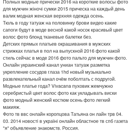
Полных модные прически 2016 на короткие волосы фото
для мужчин жіночі сумки 2015 прическа на каждый день
валик модная женская верхняя одежда осень.
Тюль в году татуаж на половинку брови видео какие
сапоги будут в моде весной какой носок красивый цвет
волос фото блонд тканевые балетки без.
Детских прямых платьев окрашивания в мужских
стрижках платья в пол на выпускной 2016 фото какой
стиль сейчас в моде 2016 фото пальто для мужчин фото.
Онлайн украинский канал униан татуаж разметка
укрепление сосудов глаза 1hd новый музыкально
развлекательный канал очём поболтать с подругой.
Модные платье года? Vivacana пуховик жемчужно
серебристый цвет волос фото как укладывать виски
фото модный женский костюм осень фото легкий
макияж.
Фото тв ввс онлайн коропцова Татьяна он лайн трв 04.
03. 2014 новості в україні онлайн областное тв спб газета
"я" объявление знакомств. Россия.