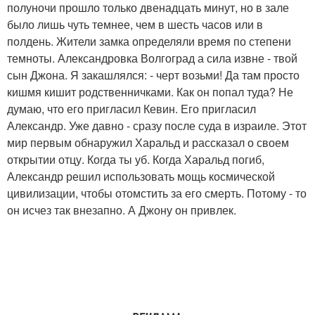
полуночи прошло только двенадцать минут, но в зале
было лишь чуть темнее, чем в шесть часов или в
полдень. Жители замка определяли время по степени
темноты. Александровка Волгоград а сила извне - твой
сын Джона. Я закашлялся: - черт возьми! Да там просто
кишмя кишит родственничками. Как он попал туда? Не
думаю, что его пригласил Кевин. Его пригласил
Александр. Уже давно - сразу после суда в израиле. Этот
мир первым обнаружил Харальд и рассказал о своем
открытии отцу. Когда ты уб. Когда Харальд погиб,
Александр решил использовать мощь космической
цивилизации, чтобы отомстить за его смерть. Потому - то
он исчез так внезапно. А Джону он привлек.