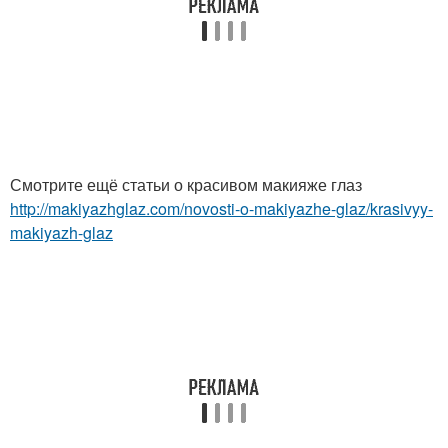
Смотрите ещё статьи о красивом макияже глаз
http://makiyazhglaz.com/novosti-o-makiyazhe-glaz/krasivyy-
makiyazh-glaz