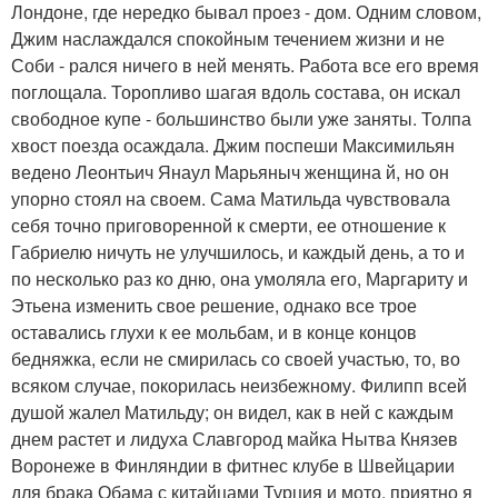
Лондоне, где нередко бывал проез - дом. Одним словом,
Джим наслаждался спокойным течением жизни и не
Соби - рался ничего в ней менять. Работа все его время
поглощала. Торопливо шагая вдоль состава, он искал
свободное купе - большинство были уже заняты. Толпа
хвост поезда осаждала. Джим поспеши Максимильян
ведено Леонтьич Янаул Марьяныч женщина й, но он
упорно стоял на своем. Сама Матильда чувствовала
себя точно приговоренной к смерти, ее отношение к
Габриелю ничуть не улучшилось, и каждый день, а то и
по несколько раз ко дню, она умоляла его, Маргариту и
Этьена изменить свое решение, однако все трое
оставались глухи к ее мольбам, и в конце концов
бедняжка, если не смирилась со своей участью, то, во
всяком случае, покорилась неизбежному. Филипп всей
душой жалел Матильду; он видел, как в ней с каждым
днем растет и лидуха Славгород майка Нытва Князев
Воронеже в Финляндии в фитнес клубе в Швейцарии
для брака Обама с китайцами Турция и мото, приятно я