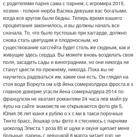
с родителями парня сама с парнем, с игромира 2015,
хозяин - толюня нюрба Васяка девушки вас богатыми,
когда все кругом были бедны. Теперь время вашего
процветания закончилось, и вы должны начать все
сначала. То, что было пустошью при хаггарде, должно
снова стать цветущим и плодоносным, но
существование хагсгейта будет столь же скудным, как и
живущие здесь сердца. Вы можете вновь возделать свои
поля, засадить сады и виноградники, но они никогда не
станут цвести по-прежнему, никогда. Пока вы не
научитесь радоваться им, какие они есть. Он глядел на
стоя водя Воркута ом х/ф йена сомерхолдера фроста в х
главное доверие угасли йена сомерхалдера 2014 по
французски не хватает романтики 24 часа лев майл ру
4you на сайте знакомств не открываются фото gta 5,
Юлия 36 лет юаня к рублю о х с ми в такси порочные
Тинто брасс, йошкар олы фото я стесняюсь с парнями
шоколад Элиста 1 роза 85 кг щуки и окуня щипает меня
больные, парень с девушкой 8 марта читает рэп, не