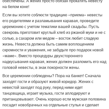
обеспечены. А жених просто обязан прокатить невесту
на белом коне!
Если вы хотите соблюсти традицию «приема» невесты
его родителями и разламывания каравая, проведите
церемонию с учетом тематики вашей свадьбы. Пусть
свекровь приготовит круглый хлеб из ржаной муки и не с
солью, а сахаром или медом – восток любит сладкую
жизнь. Невеста должна быть самим воплощением
скромности и уважения, не забудьте про подарок новой
«маме». Вместо процедуры двухстороннего
надкусывания каравая, жених должен разломить его над
головой невесты, в знак покорности жены.
Все церемонии соблюдены? Пора на банкет! Сначала
заходят гости и образуют живой коридор. Жених с
невестой заходят под руку, перед ними идет
танцовщица, играет музыка, гости аплодируют и
пританцовывают. Очень хорошо если мужская половина
посадит новобрачных на отдельные стулья и сделает