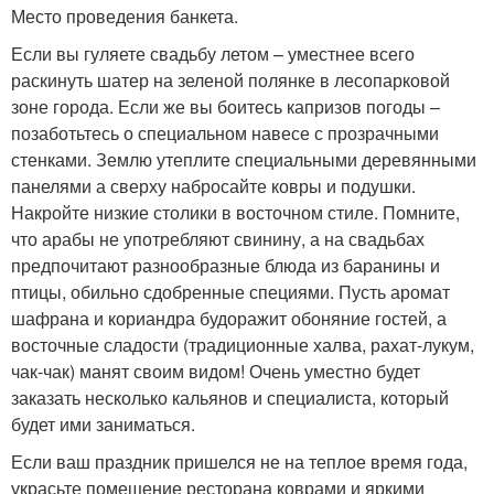
Место проведения банкета.
Если вы гуляете свадьбу летом – уместнее всего
раскинуть шатер на зеленой полянке в лесопарковой
зоне города. Если же вы боитесь капризов погоды –
позаботьтесь о специальном навесе с прозрачными
стенками. Землю утеплите специальными деревянными
панелями а сверху набросайте ковры и подушки.
Накройте низкие столики в восточном стиле. Помните,
что арабы не употребляют свинину, а на свадьбах
предпочитают разнообразные блюда из баранины и
птицы, обильно сдобренные специями. Пусть аромат
шафрана и кориандра будоражит обоняние гостей, а
восточные сладости (традиционные халва, рахат-лукум,
чак-чак) манят своим видом! Очень уместно будет
заказать несколько кальянов и специалиста, который
будет ими заниматься.
Если ваш праздник пришелся не на теплое время года,
украсьте помещение ресторана коврами и яркими