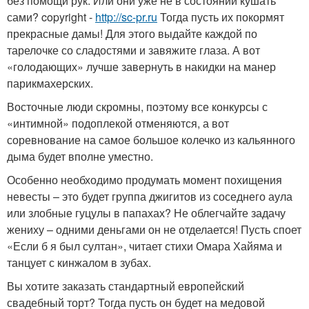
без помощи рук. Или они уже не в состоянии кушать
сами? copyright -
http://sc-pr.ru
Тогда пусть их покормят
прекрасные дамы! Для этого выдайте каждой по
тарелочке со сладостями и завяжите глаза. А вот
«голодающих» лучше завернуть в накидки на манер
парикмахерских.
Восточные люди скромны, поэтому все конкурсы с
«интимной» подоплекой отменяются, а вот
соревнование на самое большое колечко из кальянного
дыма будет вполне уместно.
Особенно необходимо продумать момент похищения
невесты – это будет группа джигитов из соседнего аула
или злобные гуцулы в папахах? Не облегчайте задачу
жениху – одними деньгами он не отделается! Пусть споет
«Если б я был султан», читает стихи Омара Хайяма и
танцует с кинжалом в зубах.
Вы хотите заказать стандартный европейский
свадебный торт? Тогда пусть он будет на медовой