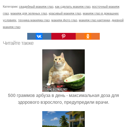
Категории:
свадебный макияж глаз
,
как сделать макияж глаз
,
восточный макияж
глаз
,
макияж для зеленых глаз
,
красивый макияж глаз
,
макияж глаз в домашних
условиях
,
техника макияжа глаз
,
макияж фото глаз
,
макияж глаз картинки
,
дневной
макияж глаз
Читайте также
500 граммов арбуза в день - максимальная доза для
здорового взрослого, предупредили врачи.