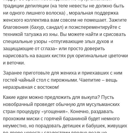
традиции депиляции (на теле невесты не должно быть
ни одного лишнего волоска) , моральная поддержка
женского коллектива вам совсем не помешает. Зажгите
благовония (бахур, сандал) и поэксперементируйте с
техникой татуажа из хны. Вы можете найти и срисовать
специальные узоры «отпугивающие злых духов и
защищающие от сглаза» или просто доверить
нарисовать на ваших кистях рук оригинальные цветочки
и веточки.
Заранее приготовьте для жениха и приехавших с ним
гостей чайный стол с пирожными. Чаепитие – вещь
неразрывная с востоком!
Какие идеи можно предложить для выкупа? Пусть
новобрачный проведет обычную для мусульманских
стран процедуру «угощения». Конечно, раздавать
прохожим миски с горячей бараниной будет немного
неуместно, но порадовать детишек и бабушек, живущих
во дворе невесты сладостями вполне реально,