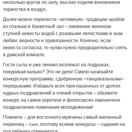
несколько кругов по залу, высоко подняв виновников
торжества в воздух.
Далее можно перенести «интимную» традицию арабов
из спальни в банкетный зал – омовение женихом
ступней невесты водой с розовыми лепестками в знак
любви, верности и привязанности. Конечно, если
невеста согласна, то чулки нужно предварительно снять
в дамской комнате.
Гости сыты и уже лениво возлежат на подушках,
покуривая кальян? Это не дело! Смело начинайте
конкурсную программу, сдобренную «танцевальными»
перерывами. Избавьте всех приглашенных от долгих
нудных поздравлений и чтений открыток – обьявите
конкурс на самое короткое и филосовско-лаконичное
поздравление-пожелание молодоженам!
Помните – для восточного мужчины самый желанный
первенец – сын, поэтому всякие конкурсы – гадания на
пол ребенка отменяются.