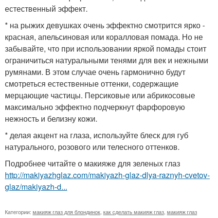
естественный эффект.
* на рыжих девушках очень эффектно смотрится ярко -
красная, апельсиновая или коралловая помада. Но не
забывайте, что при использовании яркой помады стоит
ограничиться натуральными тенями для век и нежными
румянами. В этом случае очень гармонично будут
смотреться естественные оттенки, содержащие
мерцающие частицы. Персиковые или абрикосовые
максимально эффектно подчеркнут фарфоровую
нежность и белизну кожи.
* делая акцент на глаза, используйте блеск для губ
натурального, розового или телесного оттенков.
Подробнее читайте о макияже для зеленых глаз
http://makiyazhglaz.com/makiyazh-glaz-dlya-raznyh-cvetov-
glaz/makiyazh-d...
Категории:
макияж глаз для блондинок
,
как сделать макияж глаз
,
макияж глаз