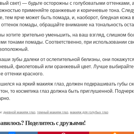
вый свет) — будьте осторожны с голубоватыми оттенками, а 
ожностью применяйте оранжевые и коричневые тона. Следу
е, тем ярче может быть помада, и, наоборот, бледная кожа
и оттенок помады, обращайте внимание на тональность оста
вы хотите зрительно уменьшить, на ваш взгляд, слишком б
ми тонами помады. Соответственно, при использовании све
воположный.
ваши зубы далеки от ослепительной белизны, они покажут
невый, фиолетовый или оранжевый цвет. Лучше выбирайте 
е оттенки красного.
ешился на яркий макияж глаз, должен подкрашивать губы ск
 тон, то косметика глаз должна быть приглушенной. Подчерк
арно.
и:
дневной макияж глаз
,
темный макияж глаз
,
макияж для голубых глаз
авилось? Поделитесь с друзьями!