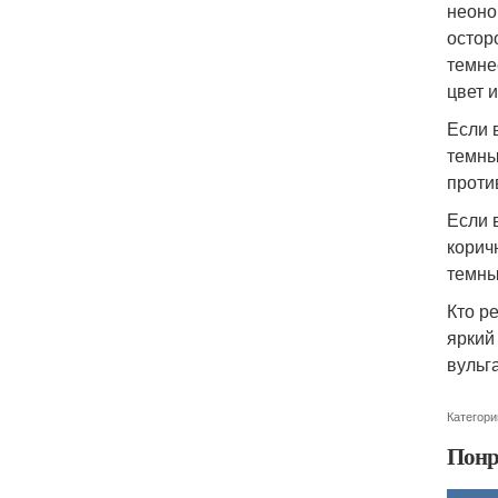
неоно
остор
темне
цвет 
Если 
темны
проти
Если 
корич
темны
Кто р
яркий
вульг
Категори
Понр