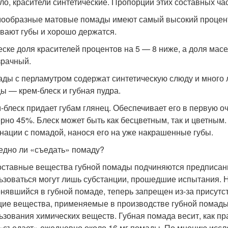
ло, красители синтетические. Пропорции этих составных ч
мообразные матовые помады имеют самый высокий процент 
вают губы и хорошо держатся.
леске доля красителей процентов на 5 — 8 ниже, а доля мас
зрачный.
ады с перламутром содержат синтетическую слюду и много 
ы — крем-блеск и губная пудра.
м-блеск придает губам глянец. Обеспечивает его в первую о
рно 45%. Блеск может быть как бесцветным, так и цветным.
нации с помадой, нанося его на уже накрашенные губы.
едно ли «съедать» помаду?
оставные вещества губной помады подчиняются предписани
ьзоваться могут лишь субстанции, прошедшие испытания. Н
нявшийся в губной помаде, теперь запрещен из-за присутс
ие вещества, применяемые в производстве губной помады
ьзования химических веществ. Губная помада весит, как пра
 «съедает» ежедневно около 16 мг помады. По мнению иссле