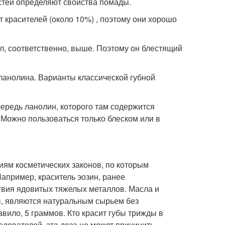
астей определяют свойства помады.
красителей (около 10%) , поэтому они хорошо
ел, соответственно, выше. Поэтому он блестящий
ланолина. Варианты классической губной
чередь ланолин, которого там содержится
 Можно пользоваться только блеском или в
ям косметических законов, по которым
апример, краситель эозин, ранее
твия ядовитых тяжелых металлов. Масла и
, являются натуральным сырьем без
вило, 5 граммов. Кто красит губы трижды в
дователей, эта доза не может причинить