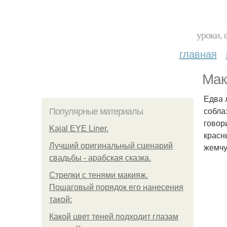
уроки, 
главная
Мак
Едва 
собла
Популярные материалы
говор
Kajal EYE Liner.
красн
Лучший оригинальный сценарий
жемчу
свадьбы - арабская сказка.
Стрелки с тенями макияж.
Пошаговый порядок его нанесения
такой:
Какой цвет теней подходит глазам