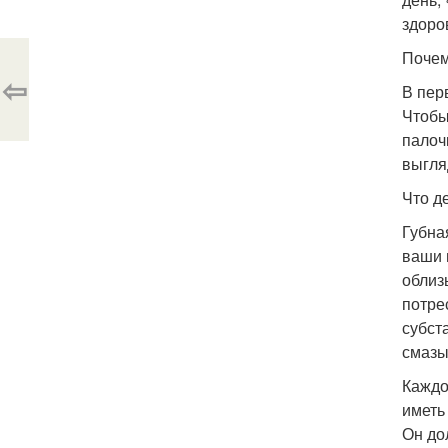
здоро
Почем
⇦
В пер
Чтобы
палоч
выгля
Что д
Губна
ваши 
облиз
потре
субст
смазы
Каждо
иметь
Он до