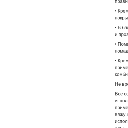
прави
• Кре
покры
• В б
и про
• Пом
помад
• Кре
приме
комби
Не вр
Все с
испол
приме
вяжущ
испол
день,