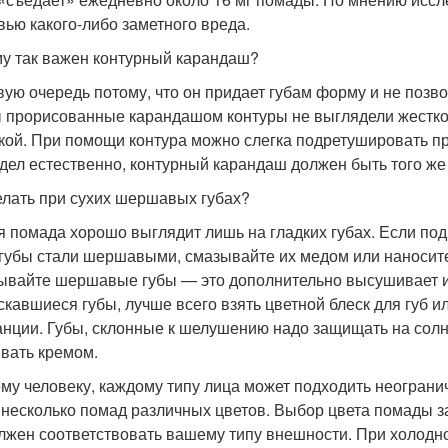
вью какого-либо заметного вреда.
у так важен контурный карандаш?
вую очередь потому, что он придает губам форму и не позв
 прорисованные карандашом контуры не выглядели жесткой
кой. При помощи контура можно слегка подретушировать пр
дел естественно, контурный карандаш должен быть того же
елать при сухих шершавых губах?
я помада хорошо выглядит лишь на гладких губах. Если по
губы стали шершавыми, смазывайте их медом или наносите
ывайте шершавые губы — это дополнительно высушивает их
скавшиеся губы, лучше всего взять цветной блеск для губ
анции. Губы, склонные к шелушению надо защищать на солн
вать кремом.
му человеку, каждому типу лица может подходить неограни
 несколько помад различных цветов. Выбор цвета помады з
лжен соответствовать вашему типу внешности. При холодн