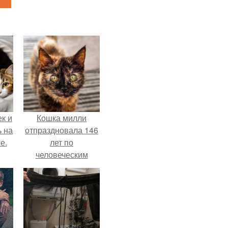
к и
Кошка милли
ь на
отпраздновала 146
е.
лет по
человеческим
Меркам и
претендует на
звание самой
старой в мире.