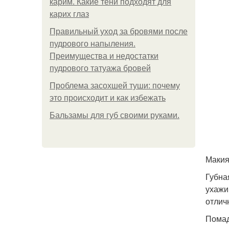
карим. Какие тени подходят для
карих глаз
Правильный уход за бровями после
пудрового напыления.
Преимущества и недостатки
пудрового татуажа бровей
Проблема засохшей туши: почему
это происходит и как избежать
Бальзамы для губ своими руками.
Макия
Губна
ухажи
отлич
Помад