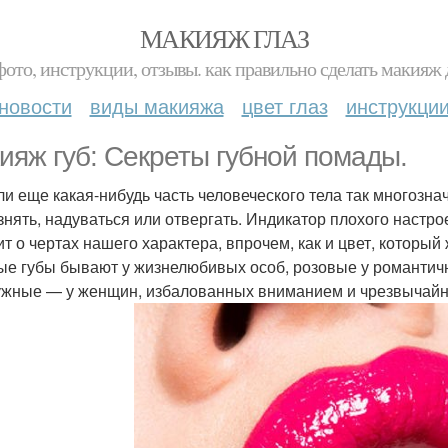
МАКИЯЖ ГЛАЗ
фото, инструкции, отзывы. как правильно сделать макияж д
новости
виды макияжа
цвет глаз
инструкци
ияж губ: Секреты губной помады.
ли еще какая-нибудь часть человеческого тела так многознач
знять, надуваться или отвергать. Индикатор плохого настр
ит о чертах нашего характера, впрочем, как и цвет, котор
ые губы бывают у жизнелюбивых особ, розовые у романтич
жные — у женщин, избалованных вниманием и чрезвычайно