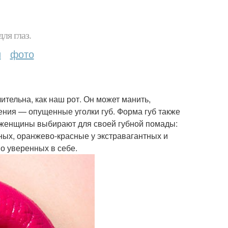
ля глаз.
и
фото
ительна, как наш рот. Он может манить,
оения — опущенные уголки губ. Форма губ также
ый женщины выбирают для своей губной помады:
ных, оранжево-красные у экстравагантных и
 уверенных в себе.