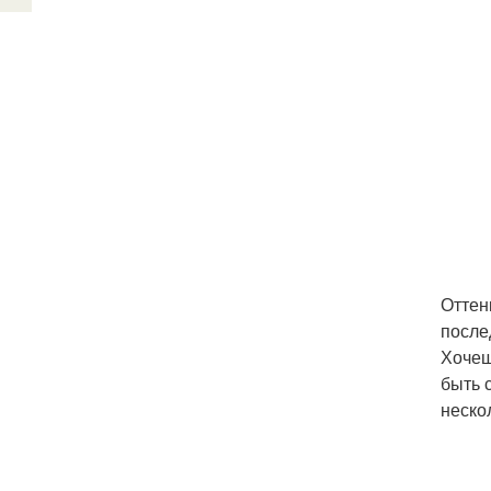
Оттен
после
Хочеш
быть 
неско