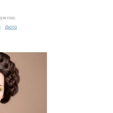
ля глаз.
и
фото