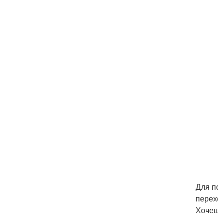
Для п
перех
Хочеш