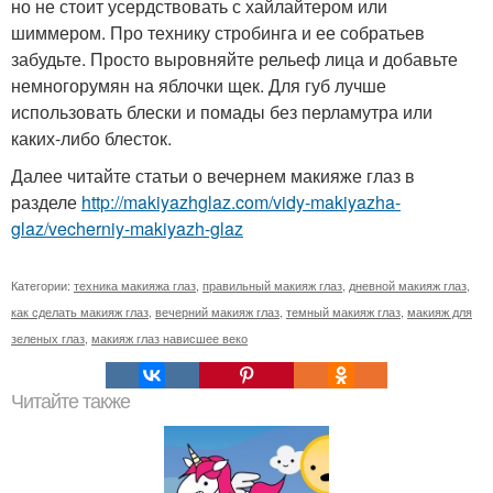
но не стоит усердствовать с хайлайтером или
шиммером. Про технику стробинга и ее собратьев
забудьте. Просто выровняйте рельеф лица и добавьте
немногорумян на яблочки щек. Для губ лучше
использовать блески и помады без перламутра или
каких-либо блесток.
Далее читайте статьи о вечернем макияже глаз в
разделе
http://makiyazhglaz.com/vidy-makiyazha-
glaz/vecherniy-makiyazh-glaz
Категории:
техника макияжа глаз
,
правильный макияж глаз
,
дневной макияж глаз
,
как сделать макияж глаз
,
вечерний макияж глаз
,
темный макияж глаз
,
макияж для
зеленых глаз
,
макияж глаз нависшее веко
Читайте также