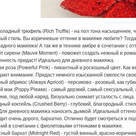
коладный трюфель (Rich Truffle) - на пол тона насыщеннее,
ый стиль. Вы коричневые оттенки в макияже любите? Тогда
адного макияжа! А так же в технике амбре в сочетании с о
кет сирени (Mauve Moment) - поможет создать нежный и ром
енность придаст! Идеально для дневного макияжа.
ая роза (Powerful Pink) - пикантный и роскошный цвет. Как в
ают внимание. Придаст немного изысканной смелости свое
чный абрикос (Always Apricot) - персиково - розовый, как гу
ый мак (Poppy Please) - самый дерзкий, самый сексуальный,
не, под любой наряд. Визуально снимает усталость с лица.
одный коктейль (Crushed Berry) - глубокий, благородный, ст
 Для дневного макияжа наносить дымкой. Идеальный оттенок
дит очень дорого, бархатно. Отлично будет смотреться и по
ний в сочетании с фиолетовыми оттенками в макияже.
асный бархат (Midnight Red) - густой винный, красно-корич