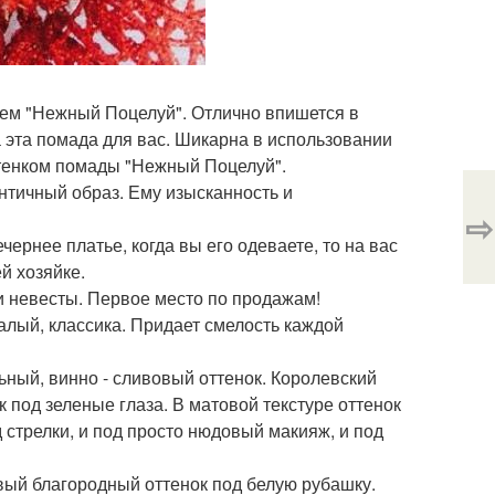
 чем "Нежный Поцелуй". Отлично впишется в
 эта помада для вас. Шикарна в использовании
ттенком помады "Нежный Поцелуй".
античный образ. Ему изысканность и
⇨
ечернее платье, когда вы его одеваете, то на вас
й хозяйке.
бки невесты. Первое место по продажам!
 алый, классика. Придает смелость каждой
ильный, винно - сливовый оттенок. Королевский
 под зеленые глаза. В матовой текстуре оттенок
д стрелки, и под просто нюдовый макияж, и под
невый благородный оттенок под белую рубашку.