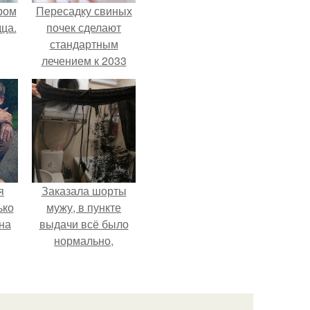
ром
Пересадку свиных
ца.
почек сделают
стандартным
лечением к 2033
году в Японии.
я
Заказала шорты
ько
мужу, в пункте
на
выдачи всё было
нормально,
примерил все
хорошо, ничего не
предвещало беды.