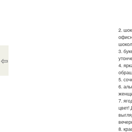
2. шо
офисн
шокол
3. бу
⇦
утонч
4. ярк
обращ
5. со
6. ал
женщи
7. яг
цвет!
выгля
вечер
8. кр