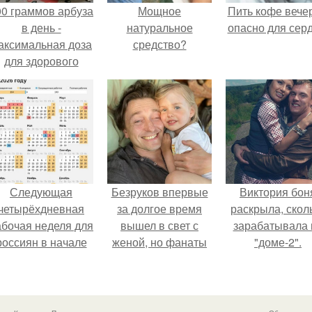
00 граммов арбуза
Мощное
Пить кофе вече
в день -
натуральное
опасно для серд
аксимальная доза
средство?
для здорового
взрослого,
предупредили
врачи.
Следующая
Безруков впервые
Виктория бон
четырёхдневная
за долгое время
раскрыла, скол
абочая неделя для
вышел в свет с
зарабатывала 
россиян в начале
женой, но фанаты
"доме-2".
ноября наступит.
не оценили
скромную красоту
Анны: "какая она
скучная.