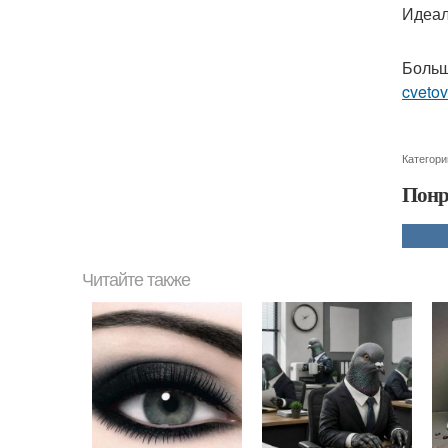
Идеал
Больш
cvetov
Категори
Понр
Читайте также