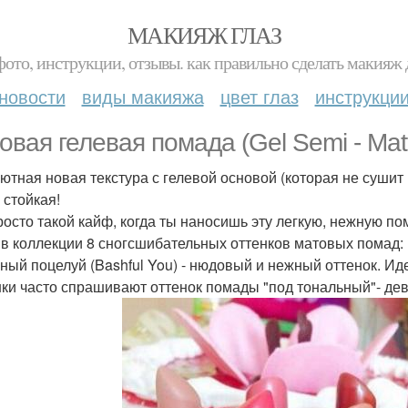
МАКИЯЖ ГЛАЗ
фото, инструкции, отзывы. как правильно сделать макияж д
новости
виды макияжа
цвет глаз
инструкци
овая гелевая помада (Gel Semi - Matte
ютная новая текстура с гелевой основой (которая не сушит
 стойкая!
росто такой кайф, когда ты наносишь эту легкую, нежную по
 в коллекции 8 сногсшибательных оттенков матовых помад:
жный поцелуй (Bashful You) - нюдовый и нежный оттенок. И
ки часто спрашивают оттенок помады "под тональный"- дево