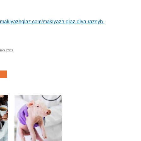
//makiyazhglaz.com/makiyazh-glaz-dlya-raznyh-
ных глаз