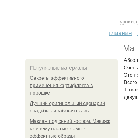
уроки, 
главная
Мат
Абсол
Очень
Популярные материалы
Это п
Секреты эффективного
Всего
применения картифлекса в
1. не
порошке
девуш
Лучший оригинальный сценарий
свадьбы - арабская сказка.
Макияж под синий костюм. Макияж
к синему платью: самые
эффектные образы