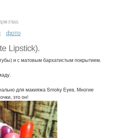
ля глаз.
и
фото
 Lipstick).
 губы) и с матовым бархатистым покрытием.
маду.
деально для макияжа Smoky Eyes. Многие
чки, это он!