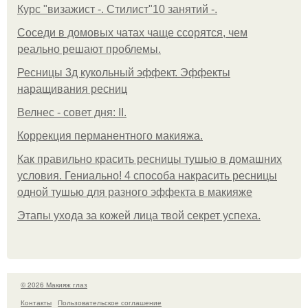
Курс "визажист -. Стилист"10 занятий -.
Соседи в домовых чатах чаще ссорятся, чем
реально решают проблемы.
Ресницы 3д кукольный эффект. Эффекты
наращивания ресниц
Велнес - совет дня: II.
Коррекция перманентного макияжа.
Как правильно красить ресницы тушью в домашних
условия. Гениально! 4 способа накрасить ресницы
одной тушью для разного эффекта в макияже
Этапы ухода за кожей лица твой секрет успеха.
© 2026 Макияж глаз
Контакты
Пользовательское соглашение