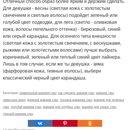
Отличный способ образ более ярким и дерзким сделать.
Для девушки - весны (светлая кожа с золотистым
свечением и светлые волосы) подойдет зеленый или
голубой цвет подводки, для лета (светло - оливковая
кожа, волосы пепельного оттенка) - бирюзовый, синий
или серый карандаш. Для осеннего типа внешности
(светлая кожа с золотистым свечением, с веснушками,
рыжими или золотистыми волосами) лучше выбрать
коричневый, зеленый или теплый синий цвет лайнера.
Лишь в том случае, если же ты девушка - зима
(фарфоровая кожа, темные волосы), выбери
классический черный цвет карандаша.
Категории:
правильный макияж глаз
,
как сделать макияж глаз
,
макияж глаз
нависшее веко
,
дневной макияж глаз
,
техника макияжа глаз
,
макияж для зеленых
глаз
,
голубой макияж глаз
,
макияж для голубых глаз
,
макияж для серых глаз
,
темный макияж глаз