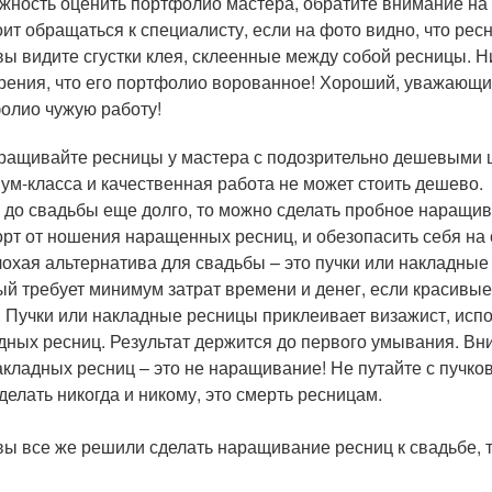
жность оценить портфолио мастера, обратите внимание на
оит обращаться к специалисту, если на фото видно, что ре
вы видите сгустки клея, склеенные между собой ресницы. Ни
рения, что его портфолио ворованное! Хороший, уважающий
олио чужую работу!
ращивайте ресницы у мастера с подозрительно дешевыми ц
ум-класса и качественная работа не может стоить дешево.
и до свадьбы еще долго, то можно сделать пробное наращив
рт от ношения наращенных ресниц, и обезопасить себя на 
лохая альтернатива для свадьбы – это пучки или накладные
ый требует минимум затрат времени и денег, если красивы
. Пучки или накладные ресницы приклеивает визажист, исп
дных ресниц. Результат держится до первого умывания. Вн
акладных ресниц – это не наращивание! Не путайте с пучко
 делать никогда и никому, это смерть ресницам.
вы все же решили сделать наращивание ресниц к свадьбе, 