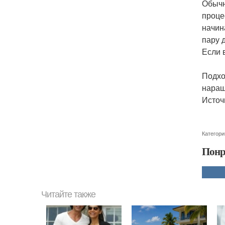
Обычн
проце
начин
пару 
Если 
Подхо
наращ
Источ
Категори
Понр
Читайте также