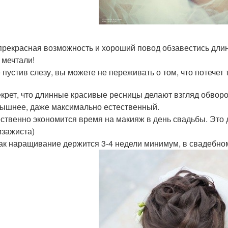
 прекрасная возможность и хороший повод обзавестись дл
 мечтали!
е пустив слезу, вы можете не переживать о том, что потечет
секрет, что длинные красивые ресницы делают взгляд обво
ышнее, даже максимально естественный.
ественно экономится время на макияж в день свадьбы. Это 
изажиста)
 как наращивание держится 3-4 недели минимум, в свадебно