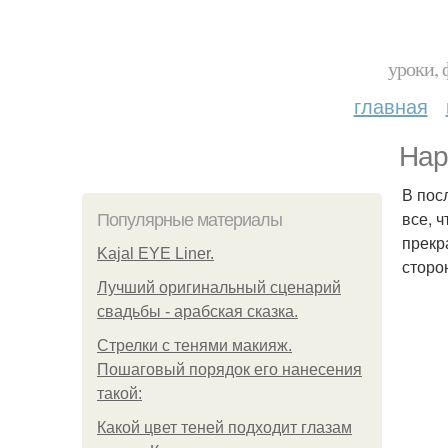
уроки, 
главная
Нар
В пос
все, 
Популярные материалы
прекр
Kajal EYE Liner.
сторо
Лучший оригинальный сценарий
свадьбы - арабская сказка.
Стрелки с тенями макияж.
Пошаговый порядок его нанесения
такой:
Какой цвет теней подходит глазам