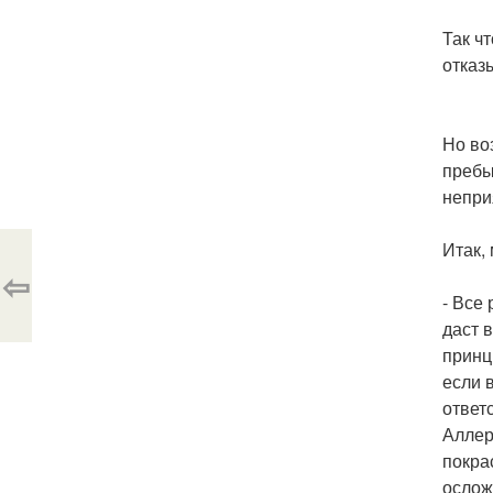
Так ч
отказ
Но во
пребы
непри
Итак,
⇦
- Все
даст 
принц
если в
ответ
Аллер
покра
ослож