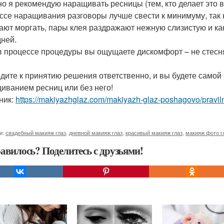
о я рекомендую наращивать ресницы (тем, кто делает это вп
ссе наращивания разговоры лучше свести к минимуму, так к
ают моргать, пары клея раздражают нежную слизистую и как
дней.
в процессе процедуры вы ощущаете дискомфорт – не стесня
дите к принятию решения ответственно, и вы будете самой 
иванием ресниц или без него!
ник:
https://makiyazhglaz.com/makiyazh-glaz-poshagovo/pravi
и:
свадебный макияж глаз
,
дневной макияж глаз
,
красивый макияж глаз
,
макияж фото г
авилось? Поделитесь с друзьями!