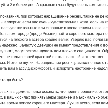
 уйти 2 и более дня. А красные глаза будут очень сомните
ь показания, при которых наращивание ресниц также не рек
вы аллергик, если вас очень чувствительная кожа, если на
у вас чувствительные или склонные к воспалениям глаза, е
ебольшом городе (вроде Рязани) найти хорошего мастера п
ться на плохого мастера крайне велик! Уверяю вас, полагат
а надежно. Зачастую девушки не имеют представления о вс
езультат, могут рекомендовать вам плохого специалиста. О
ете не только своей красотой в столь важный и ответственн
лаза. И это не шутки! Наращивание ресниц, выполненное с
вить вам массу дискомфорта и испортить настроение надол
е тогда быть?
рвых, вы должны четко осознать, что приняв решение, ответ
х, в ваших силах принять меры заранее и максимально обе
лите время поиску хорошего мастера. Лучше всего, если вам