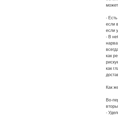
может
- Ест
если 
если 
- В н
нарва
всегд
как р
риску
как г
доста
Как ж
Во-пе
вторы
- Уде