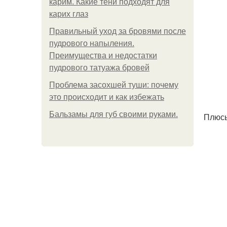
карим. Какие тени подходят для
карих глаз
Правильный уход за бровями после
пудрового напыления.
Преимущества и недостатки
пудрового татуажа бровей
Проблема засохшей туши: почему
это происходит и как избежать
Бальзамы для губ своими руками.
Плюсы