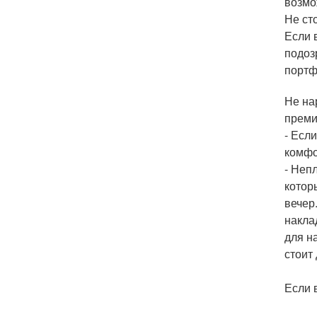
возмо
Не ст
Если 
подоз
портф
Не на
преми
- Есл
комфо
- Неп
котор
вечер
накла
для н
стоит
Если 