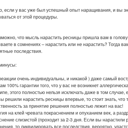
то, если у вас уже был успешный опыт наращивания, и вы з
ываться от этой процедуры.
зможно, что мысль нарастить ресницы пришла вам в голову
ваете в сомнениях – нарастить или не нарастить? Тогда вам 
ятные последствия.
 минусы:
 реакции очень индивидуальны, и никакой ) даже самый во
вам 100% гарантии того, что у вас не возникнет аллергичес
ипе, этого полностью нельзя исключать даже в том случае,
ы решили нарастить ресницы впервые, то стоит знать, что так
ственность за принятие решения полностью лежит на вас!
гия на клей чревата покраснением и опуханием век, а разд
снение слизистой (проходит за 2-3 дня. Если вы нарастили
нения, то ликвидировать все последствия, вероятно, удастся