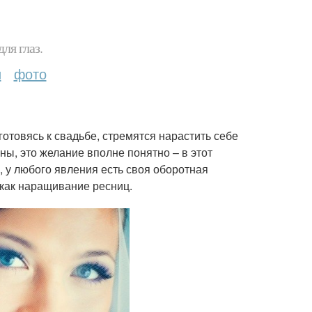
ля глаз.
и
фото
отовясь к свадьбе, стремятся нарастить себе
оны, это желание вполне понятно – в этот
, у любого явления есть своя оборотная
 как наращивание ресниц.