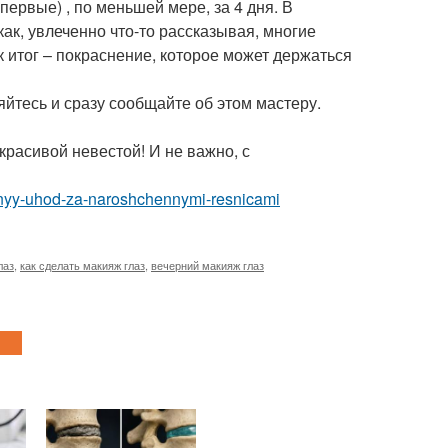
ервые) , по меньшей мере, за 4 дня. В
ак, увлеченно что-то рассказывая, многие
 итог – покраснение, которое может держаться
йтесь и сразу сообщайте об этом мастеру.
красивой невестой! И не важно, с
lnyy-uhod-za-naroshchennymi-resnicami
лаз
,
как сделать макияж глаз
,
вечерний макияж глаз