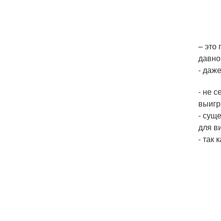
– это
давно
- даж
- не 
выигр
- сущ
для в
- так