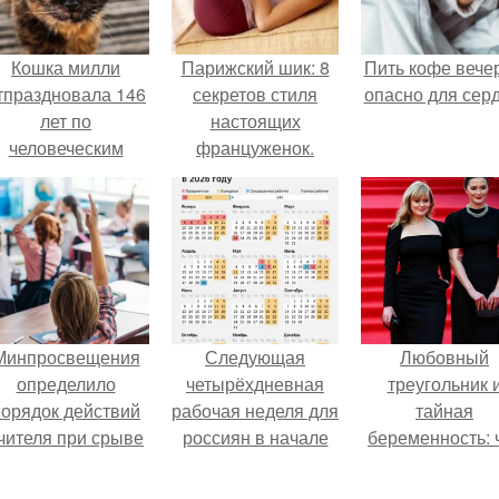
Кошка милли
Парижский шик: 8
Пить кофе вече
тпраздновала 146
секретов стиля
опасно для серд
лет по
настоящих
человеческим
француженок.
Меркам и
претендует на
звание самой
старой в мире.
Минпросвещения
Следующая
Любовный
определило
четырёхдневная
треугольник 
порядок действий
рабочая неделя для
тайная
чителя при срыве
россиян в начале
беременность: 
урока.
ноября наступит.
скрывает
наследница Ник