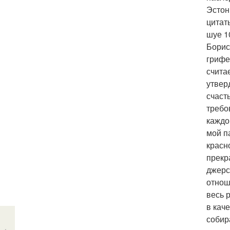
Эстон
цитат
шуе 1
Борисо
грифе
счита
утвер
счаст
требо
каждо
мой п
красн
прекр
джерс
отнош
весь 
в кач
собир