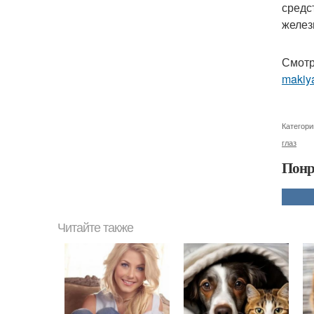
средс
желез
Смотр
makiy
Категори
глаз
Понр
Читайте также