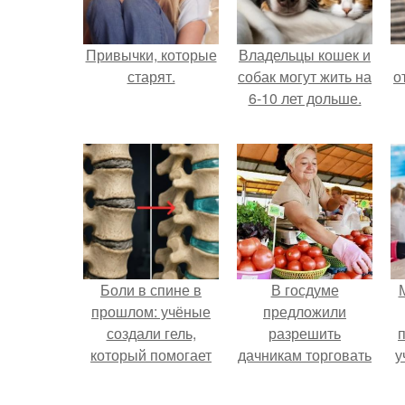
Привычки, которые
Владельцы кошек и
старят.
собак могут жить на
о
6-10 лет дольше.
Боли в спине в
В госдуме
прошлом: учёные
предложили
создали гель,
разрешить
который помогает
дачникам торговать
у
восстанавливать
своей
межпозвоночные
сельхозпродукцией