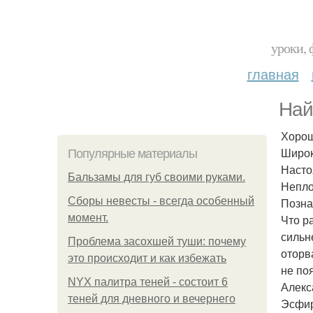
уроки, 
главная
Най
Хорош
Широк
Популярные материалы
Насто
Бальзамы для губ своими руками.
Непл
Сборы невесты - всегда особенный
Позна
момент.
Что р
сильн
Проблема засохшей туши: почему
оторва
это происходит и как избежать
не по
NYX палитра теней - состоит 6
Алекс
теней для дневного и вечернего
Эсфир