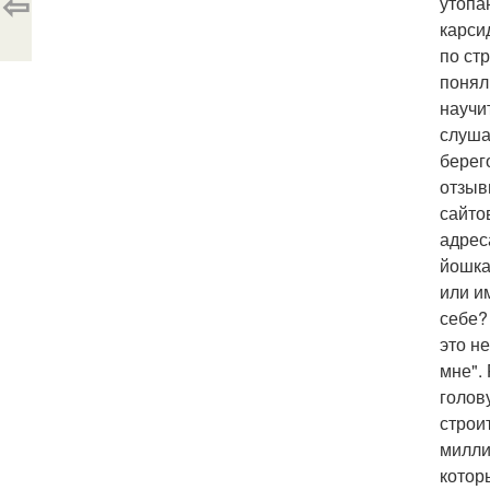
⇦
утопа
карси
по ст
понял
научит
слуша
берег
отзыв
сайто
адрес
йошка
или и
себе?
это н
мне".
голов
строи
милли
котор