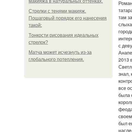
макияжа в натуральных оттенках.
Роман
татар
Стрелки с тенями макияж.
там з
Пошаговый порядок его нанесения
слыха
такой:
город
Тонкости рисования идеальных
интер
стрелок?
с дев
Анапе
Матча может исчезнуть из-за
2013 
глобального потепления.
Светл
знал,
контр
все о
была 
корол
феода
своем
был е
насле