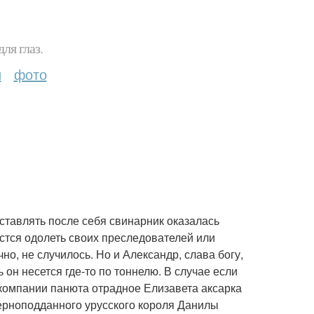
ля глаз.
и
фото
оставлять после себя свинарник оказалась
астся одолеть своих преследователей или
чно, не случилось. Но и Александр, слава богу,
 он несется где-то по тоннелю. В случае если
в компании панюта отрадное Елизавета аксарка
верноподданного урусского короля Данилы