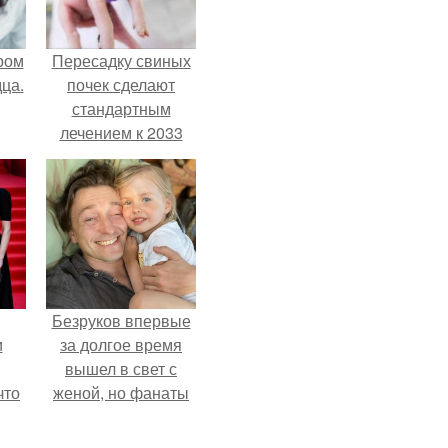
ром
Пересадку свиных
ца.
почек сделают
стандартным
лечением к 2033
году в Японии.
Безруков впервые
и
за долгое время
вышел в свет с
что
женой, но фанаты
не оценили
иты
скромную красоту