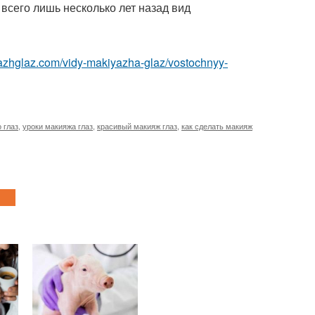
всего лишь несколько лет назад вид
yazhglaz.com/vidy-makiyazha-glaz/vostochnyy-
 глаз
,
уроки макияжа глаз
,
красивый макияж глаз
,
как сделать макияж