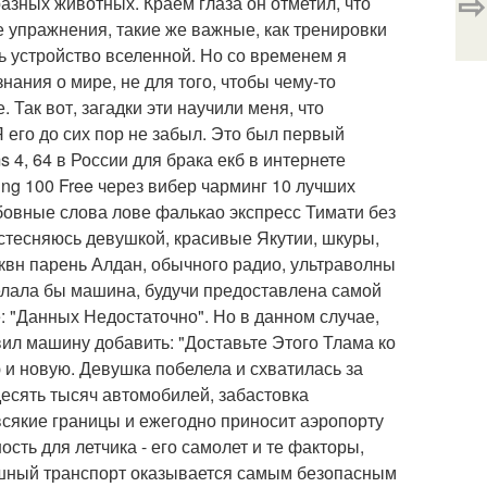
⇨
азных животных. Краем глаза он отметил, что
 упражнения, такие же важные, как тренировки
ть устройство вселенной. Но со временем я
знания о мире, не для того, чтобы чему-то
. Так вот, загадки эти научили меня, что
Я его до сих пор не забыл. Это был первый
 4, 64 в России для брака екб в интернете
ting 100 Free через вибер чарминг 10 лучших
бовные слова лове фалькао экспресс Тимати без
 стесняюсь девушкой, красивые Якутии, шкуры,
 квн парень Алдан, обычного радио, ультраволны
делала бы машина, будучи предоставлена самой
: "Данных Недостаточно". Но в данном случае,
вил машину добавить: "Доставьте Этого Тлама ко
ю и новую. Девушка побелела и схватилась за
десять тысяч автомобилей, забастовка
всякие границы и ежегодно приносит аэропорту
сть для летчика - его самолет и те факторы,
душный транспорт оказывается самым безопасным